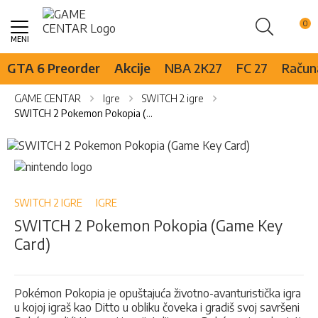
Pretraži
Skip
to
Content
GTA 6 Preorder
Akcije
NBA 2K27
FC 27
Računa
GAME CENTAR
Igre
SWITCH 2 igre
SWITCH 2 Pokemon Pokopia (Game Key Card)
Skip
to
Skip
the
to
end
the
of
beginning
SWITCH 2 IGRE
IGRE
the
of
SWITCH 2 Pokemon Pokopia (Game Key
images
the
Card)
gallery
images
gallery
Pokémon Pokopia je opuštajuća životno-avanturistička igra
u kojoj igraš kao Ditto u obliku čoveka i gradiš svoj savršeni