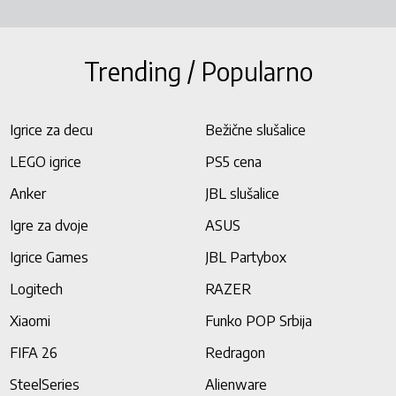
Trending / Popularno
Igrice za decu
Bežične slušalice
LEGO igrice
PS5 cena
Anker
JBL slušalice
Igre za dvoje
ASUS
Igrice Games
JBL Partybox
Logitech
RAZER
Xiaomi
Funko POP Srbija
FIFA 26
Redragon
SteelSeries
Alienware