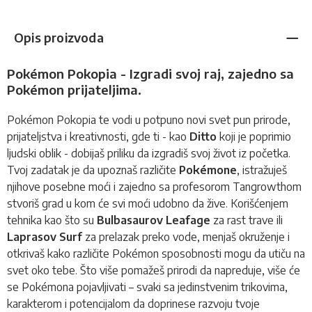
Opis proizvoda
Pokémon Pokopia - Izgradi svoj raj, zajedno sa
Pokémon prijateljima.
Pokémon Pokopia te vodi u potpuno novi svet pun prirode,
prijateljstva i kreativnosti, gde ti - kao
Ditto
koji je poprimio
ljudski oblik - dobijaš priliku da izgradiš svoj život iz početka.
Tvoj zadatak je da upoznaš različite
Pokémone
, istražuješ
njihove posebne moći i zajedno sa profesorom Tangrowthom
stvoriš grad u kom će svi moći udobno da žive. Korišćenjem
tehnika kao što su
Bulbasaurov Leafage
za rast trave ili
Laprasov Surf
za prelazak preko vode, menjaš okruženje i
otkrivaš kako različite Pokémon sposobnosti mogu da utiču na
svet oko tebe. Što više pomažeš prirodi da napreduje, više će
se Pokémona pojavljivati – svaki sa jedinstvenim trikovima,
karakterom i potencijalom da doprinese razvoju tvoje