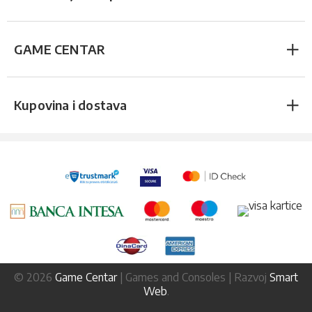
GAME CENTAR
Kupovina i dostava
© 2026
Game Centar
| Games and Consoles | Razvoj
Smart
Web
.