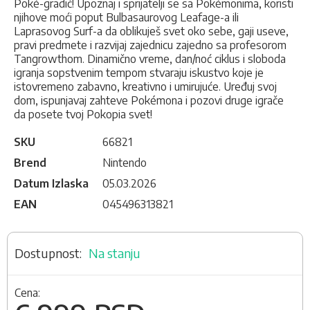
Poké-gradić! Upoznaj i sprijatelji se sa Pokémonima, koristi
njihove moći poput Bulbasaurovog Leafage-a ili
Laprasovog Surf-a da oblikuješ svet oko sebe, gaji useve,
pravi predmete i razvijaj zajednicu zajedno sa profesorom
Tangrowthom. Dinamično vreme, dan/noć ciklus i sloboda
igranja sopstvenim tempom stvaraju iskustvo koje je
istovremeno zabavno, kreativno i umirujuće. Uređuj svoj
dom, ispunjavaj zahteve Pokémona i pozovi druge igrače
da posete tvoj Pokopia svet!
SKU
66821
Brend
Nintendo
Datum Izlaska
05.03.2026
EAN
045496313821
Na stanju
Cena: