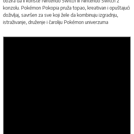
obzira da li koriste Nintendo Switch ili Nintendo Switch 2
konzolu. Pokémon Pokopia pruža topao, kreativan i opuštajući
doživljaj, savršen za sve koji žele da kombinuju izgradnju,
istraživanje, druženje i čaroliju Pokémon univerzuma