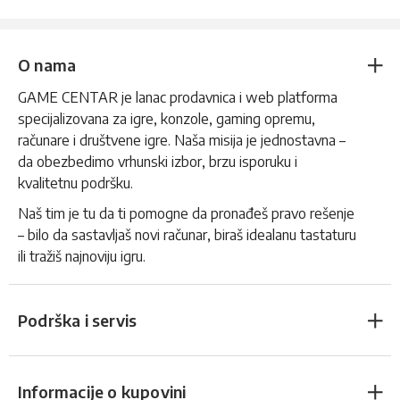
O nama
GAME CENTAR je lanac prodavnica i web platforma
specijalizovana za igre, konzole, gaming opremu,
računare i društvene igre. Naša misija je jednostavna –
da obezbedimo vrhunski izbor, brzu isporuku i
kvalitetnu podršku.
Naš tim je tu da ti pomogne da pronađeš pravo rešenje
– bilo da sastavljaš novi računar, biraš idealanu tastaturu
ili tražiš najnoviju igru.
Podrška i servis
Informacije o kupovini