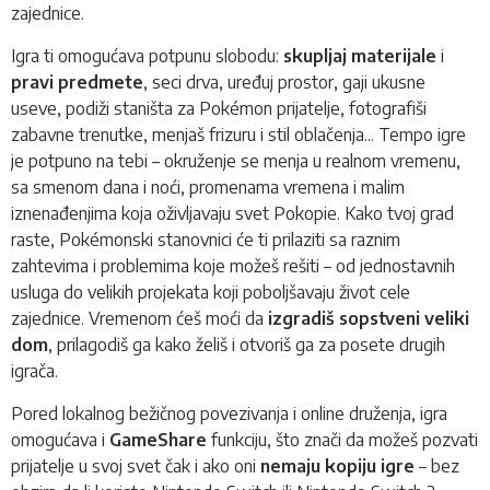
zajednice.
Igra
ti omogućava potpunu slobodu:
skupljaj materijale
i
pravi predmete
, seci drva, uređuj prostor, gaji ukusne
useve, podiži staništa za Pokémon prijatelje, fotografiši
zabavne trenutke, menjaš frizuru i stil oblačenja... Tempo igre
je potpuno na tebi – okruženje se menja u realnom vremenu,
sa smenom dana i noći, promenama vremena i malim
iznenađenjima koja oživljavaju svet Pokopie. Kako tvoj grad
raste, Pokémonski stanovnici će ti prilaziti sa raznim
zahtevima i problemima koje možeš rešiti – od jednostavnih
usluga do velikih projekata koji poboljšavaju život cele
zajednice. Vremenom ćeš moći da
izgradiš sopstveni veliki
dom
, prilagodiš ga kako želiš i otvoriš ga za posete drugih
igrača.
Pored lokalnog bežičnog povezivanja i online druženja, igra
omogućava i
GameShare
funkciju, što znači da možeš pozvati
prijatelje u svoj svet čak i ako oni
nemaju kopiju igre
– bez