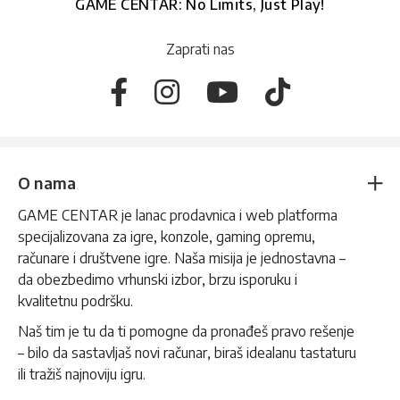
GAME CENTAR: No Limits, Just Play!
Zaprati nas
O nama
GAME CENTAR je lanac prodavnica i web platforma
specijalizovana za igre, konzole, gaming opremu,
računare i društvene igre. Naša misija je jednostavna –
da obezbedimo vrhunski izbor, brzu isporuku i
kvalitetnu podršku.
Naš tim je tu da ti pomogne da pronađeš pravo rešenje
– bilo da sastavljaš novi računar, biraš idealanu tastaturu
ili tražiš najnoviju igru.