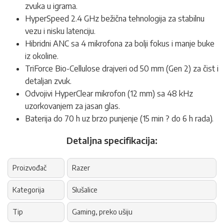
zvuka u igrama.
HyperSpeed 2.4 GHz bežična tehnologija za stabilnu
vezu i nisku latenciju.
Hibridni ANC sa 4 mikrofona za bolji fokus i manje buke
iz okoline.
TriForce Bio-Cellulose drajveri od 50 mm (Gen 2) za čist i
detaljan zvuk.
Odvojivi HyperClear mikrofon (12 mm) sa 48 kHz
uzorkovanjem za jasan glas.
Baterija do 70 h uz brzo punjenje (15 min ? do 6 h rada).
Detaljna specifikacija:
Proizvođač
Razer
Kategorija
Slušalice
Tip
Gaming, preko ušiju