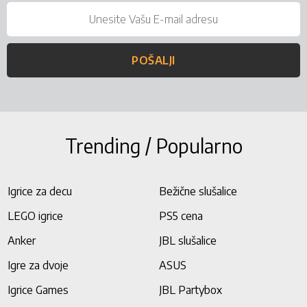
POŠALJI
Trending / Popularno
Igrice za decu
Bežične slušalice
LEGO igrice
PS5 cena
Anker
JBL slušalice
Igre za dvoje
ASUS
Igrice Games
JBL Partybox