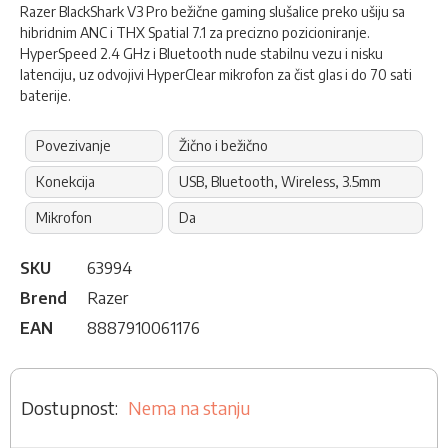
Razer BlackShark V3 Pro bežične gaming slušalice preko ušiju sa
hibridnim ANC i THX Spatial 7.1 za precizno pozicioniranje.
HyperSpeed 2.4 GHz i Bluetooth nude stabilnu vezu i nisku
latenciju, uz odvojivi HyperClear mikrofon za čist glas i do 70 sati
baterije.
Povezivanje
Žično i bežično
Konekcija
USB, Bluetooth, Wireless, 3.5mm
Mikrofon
Da
SKU
63994
Brend
Razer
EAN
8887910061176
Nema na stanju