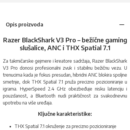
Opis proizvoda
Razer BlackShark V3 Pro – bežične gaming
slušalice, ANC i THX Spatial 7.1
Za takmičarske gejmere i kreatore sadržaja, Razer BlackShark
V3 Pro donosi profesionalni zvuk i stabilnu bežičnu vezu. U
trenucima kada je fokus presudan, hibridni ANC blokira spoljne
smetnje, dok THX Spatial 7.1 pruža precizno pozicioniranje u
igrama. HyperSpeed 2.4 GHz obezbeđuje nisku latenciju i
pouzdanost, a Bluetooth nudi praktičnost za svakodnevnu
upotrebu na više uređaja.
Ključne karakteristike:
THX Spatial 7.1 okruženje za precizno pozicioniranje