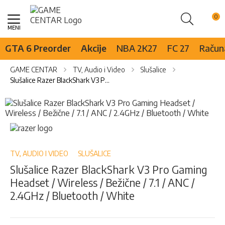
Pretraži
Skip
to
Content
GTA 6 Preorder
Akcije
NBA 2K27
FC 27
Računa
GAME CENTAR
TV, Audio i Video
Slušalice
Slušalice Razer BlackShark V3 Pro Gaming Headset / Wireless / Bežične / 7.1 / ANC / 2.4GHz / Bluetooth / White
Skip
to
the
Skip
end
to
of
the
the
beginning
TV, AUDIO I VIDEO
SLUŠALICE
images
of
Slušalice Razer BlackShark V3 Pro Gaming
gallery
the
Headset / Wireless / Bežične / 7.1 / ANC /
images
gallery
2.4GHz / Bluetooth / White