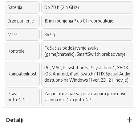
Baterija
Do 70 h (2.4 GHz)
Brzo punjenje
15 min punjenja ? do 6 h reprodukcije
Masa
367 g
Točkić za podešavanje zvuka
Kontrole
(game/chat/mic), SmartSwitch prebacivanje
PC, MAC, Playstation 5, Playstation 4, XBOX,
Kompatibilnost
iOS, Android, iPad, Switch (THX Spatial Audio
dostupno na Windows 11 ver. 23H2 ili novije)
Prava
Zagarantovana sva prava kupaca po osnovu
potrošača
zakona o zaštiti potrošača
Detalji