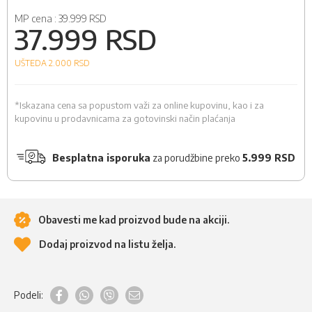
MP cena :
39.999 RSD
37.999 RSD
UŠTEDA 2.000
RSD
*Iskazana cena sa popustom važi za online kupovinu, kao i za
kupovinu u prodavnicama za gotovinski način plaćanja
Besplatna isporuka
za porudžbine preko
5.999 RSD
Obavesti me kad proizvod bude na akciji.
Dodaj proizvod na listu želja.
Podeli: