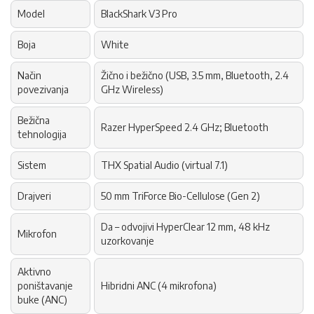
Model
BlackShark V3 Pro
Boja
White
Način
Žično i bežično (USB, 3.5 mm, Bluetooth, 2.4
povezivanja
GHz Wireless)
Bežična
Razer HyperSpeed 2.4 GHz; Bluetooth
tehnologija
Sistem
THX Spatial Audio (virtual 7.1)
Drajveri
50 mm TriForce Bio-Cellulose (Gen 2)
Da – odvojivi HyperClear 12 mm, 48 kHz
Mikrofon
uzorkovanje
Aktivno
poništavanje
Hibridni ANC (4 mikrofona)
buke (ANC)