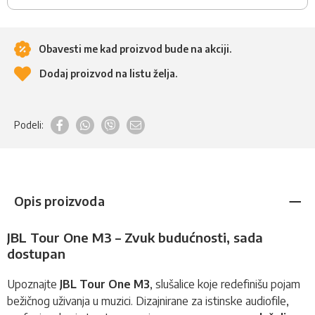
Obavesti me kad proizvod bude na akciji.
Dodaj proizvod na listu želja.
Podeli:
Opis proizvoda
JBL Tour One M3 – Zvuk budućnosti, sada
dostupan
Upoznajte
JBL Tour One M3
,
slušalice
koje redefinišu pojam
bežičnog uživanja u muzici. Dizajnirane za istinske audiofile,