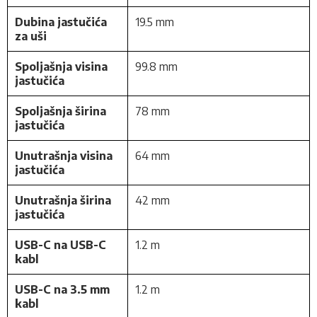
Dubina jastučića
19.5 mm
za uši
Spoljašnja visina
99.8 mm
jastučića
Spoljašnja širina
78 mm
jastučića
Unutrašnja visina
64 mm
jastučića
Unutrašnja širina
42 mm
jastučića
USB-C na USB-C
1.2 m
kabl
USB-C na 3.5 mm
1.2 m
kabl