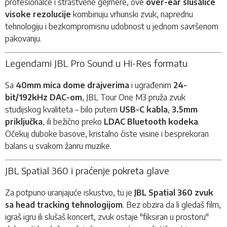
profesionalce i strastvene gejmere, ove
over-ear slušalice
visoke rezolucije
kombinuju vrhunski zvuk, naprednu
tehnologiju i bezkompromisnu udobnost u jednom savršenom
pakovanju.
Legendarni JBL Pro Sound u Hi-Res formatu
Sa
40mm mica dome drajverima
i ugrađenim
24-
bit/192kHz DAC-om
, JBL Tour One M3 pruža zvuk
studijskog kvaliteta – bilo putem
USB-C kabla
,
3.5mm
priključka
, ili bežično preko
LDAC Bluetooth kodeka
.
Očekuj duboke basove, kristalno čiste visine i besprekoran
balans u svakom žanru muzike.
JBL Spatial 360 i praćenje pokreta glave
Za potpuno uranjajuće iskustvo, tu je
JBL Spatial 360 zvuk
sa head tracking tehnologijom
. Bez obzira da li gledaš film,
igraš igru ili slušaš koncert, zvuk ostaje "fiksiran u prostoru"