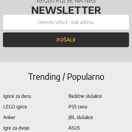
REGISTRUJ SE NA NAŠ
NEWSLETTER
POŠALJI
Trending / Popularno
Igrice za decu
Bežične slušalice
LEGO igrice
PS5 cena
Anker
JBL slušalice
Igre za dvoje
ASUS