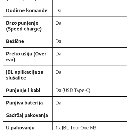
Dodirne komande
Da
Brzo punjenje
Da
(Speed charge)
Bežične
Da
Preko ušiju (Over-
Da
ear)
JBL aplikacija za
Da
slušalice
Punjenje i kabl
Da (USB Type-C)
Punjiva baterija
Da
Sadržaj pakovanja
U pakovanju
1 x JBL Tour One M3