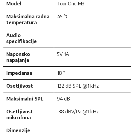
Model
Tour One M3
Maksimalna radna
45 °C
temperatura
Audio
specifikacije
Naponsko
5V 1A
napajanje
Impedansa
18 ?
Osetljivost
122 dB SPL @1 kHz
Maksimalni SPL
94 dB
Osetljivost
-38 dBV/Pa @1 kHz
mikrofona
Dimenzije