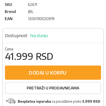
SKU
62611
Brend
JBL
EAN
1200130020919
Na stanju
Cena:
41.999 RSD
DODAJ U KORPU
PRETRAŽI U PRODAVNICAMA
Besplatna isporuka
za porudžbine preko
5.999 RSD