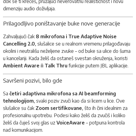
dok se ti krećeš, pružajući neverovatnu realističnost i novu
dimenziju audio doživljaja.
Prilagodljivo poništavanje buke nove generacije
Zahvaljujući čak
8 mikrofona i True Adaptive Noise
Cancelling 2.0
, slušalice se u realnom vremenu prilagođavaju
okolini i neutrališu neželjene zvuke – od buke sa ulice do šuma
u kancelariji. Kada želiš da ostaneš svestan okruženja, koristi
Ambient Aware
ili
Talk Thru
funkcije putem JBL aplikacije.
Savršeni pozivi, bilo gde
Sa
četiri adaptivna mikrofona sa AI beamforming
tehnologijom
, svaki poziv zvuči kao da si licem u lice. Ove
slušalice su čak
Zoom sertifikovane
, što ih čini idealnim za
profesionalnu upotrebu. Podesi kako želiš da zvučiš i koliko
želiš da čuješ svoj glas uz
VoiceAware
– potpuna kontrola
nad komunikacijom.