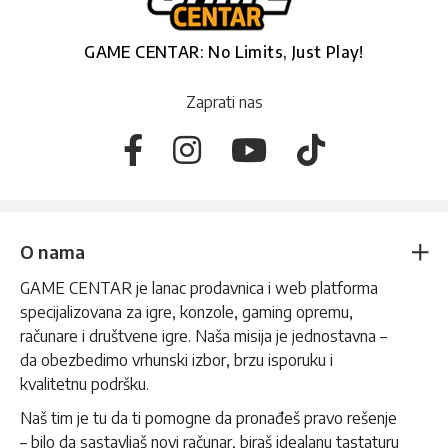
GAME CENTAR: No Limits, Just Play!
Zaprati nas
O nama
GAME CENTAR je lanac prodavnica i web platforma
specijalizovana za igre, konzole, gaming opremu,
računare i društvene igre. Naša misija je jednostavna –
da obezbedimo vrhunski izbor, brzu isporuku i
kvalitetnu podršku.
Naš tim je tu da ti pomogne da pronađeš pravo rešenje
– bilo da sastavljaš novi računar, biraš idealanu tastaturu