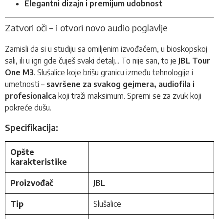
Elegantni dizajn i premijum udobnost
Zatvori oči – i otvori novo audio poglavlje
Zamisli da si u studiju sa omiljenim izvođačem, u bioskopskoj
sali, ili u igri gde čuješ svaki detalj... To nije san, to je
JBL Tour
One M3
. Slušalice koje brišu granicu između tehnologije i
umetnosti –
savršene za svakog gejmera, audiofila i
profesionalca
koji traži maksimum. Spremi se za zvuk koji
pokreće dušu.
Specifikacija:
Opšte
karakteristike
Proizvođač
JBL
Tip
Slušalice