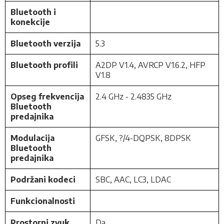
Bluetooth i
konekcije
Bluetooth verzija
5.3
Bluetooth profili
A2DP V1.4, AVRCP V1.6.2, HFP
V1.8
Opseg frekvencija
2.4 GHz - 2.4835 GHz
Bluetooth
predajnika
Modulacija
GFSK, ?/4-DQPSK, 8DPSK
Bluetooth
predajnika
Podržani kodeci
SBC, AAC, LC3, LDAC
Funkcionalnosti
Prostorni zvuk
Da