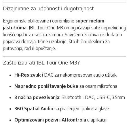
Dizajnirane za udobnost i dugotrajnost
Ergonomski oblikovane i opremljene
super mekim
jastučićima
, JBL Tour One M3 omogućavaju sate neprekidnog
korišćenja bez osećaja zamora. Savršeno zaptivanje dodatno
pojačava doživljaj tišine i izolacije, što ih čini idealnim za
putovanja, rad ili opuštanje.
Zašto izabrati JBL Tour One M3?
Hi-Res zvuk
i DAC za nekompresovan audio užitak
Napredno poništavanje buke
sa osam mikrofona
3 načina povezivanja
: Bluetooth LDAC, USB-C, 3.5mm
360 Spatial Audio
sa praćenjem pokreta glave
Optimizovani pozivi i AI kontrola
u aplikaciji