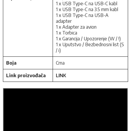
1 x USB Type-C na USB-C kabl
1 x USB Type-C na 3.5 mm kabl
1 x USB Type-C na USB-A
adapter
1 x Adapter za avion
1 x Torbica
1 x Garancija / Upozorenje (W / !)
1 x Uputstvo / Bezbednosni list (S
/ i)
Boja
Crna
Link proizvođača
LINK