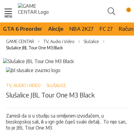
Pretraži
Skip
to
Content
GTA 6 Preorder
Akcije
NBA 2K27
FC 27
Računa
GAME CENTAR
TV, Audio i Video
Slušalice
Slušalice JBL Tour One M3 Black
Skip
to
Skip
the
to
end
the
of
beginning
TV, AUDIO I VIDEO
SLUŠALICE
the
of
Slušalice JBL Tour One M3 Black
images
the
gallery
images
gallery
Zamisli da si u studiju sa omiljenim izvođačem, u
bioskopskoj sali, ili u igri gde čuješ svaki detalj... To nije san,
to je JBL Tour One M3.