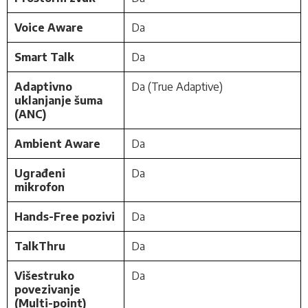
Voice Aware
Da
Smart Talk
Da
Adaptivno
Da (True Adaptive)
uklanjanje šuma
(ANC)
Ambient Aware
Da
Ugrađeni
Da
mikrofon
Hands-Free pozivi
Da
TalkThru
Da
Višestruko
Da
povezivanje
(Multi-point)