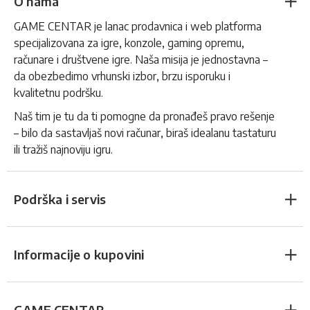
O nama
GAME CENTAR je lanac prodavnica i web platforma
specijalizovana za igre, konzole, gaming opremu,
računare i društvene igre. Naša misija je jednostavna –
da obezbedimo vrhunski izbor, brzu isporuku i
kvalitetnu podršku.
Naš tim je tu da ti pomogne da pronađeš pravo rešenje
– bilo da sastavljaš novi računar, biraš idealanu tastaturu
ili tražiš najnoviju igru.
Podrška i servis
Informacije o kupovini
GAME CENTAR