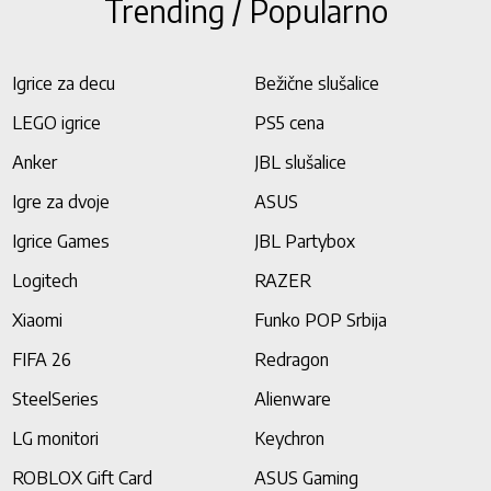
Trending / Popularno
Igrice za decu
Bežične slušalice
LEGO igrice
PS5 cena
Anker
JBL slušalice
Igre za dvoje
ASUS
Igrice Games
JBL Partybox
Logitech
RAZER
Xiaomi
Funko POP Srbija
FIFA 26
Redragon
SteelSeries
Alienware
LG monitori
Keychron
ROBLOX Gift Card
ASUS Gaming