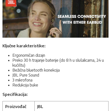
Ključne karakteristike:
Ergonomičan dizajn
Preko 30 h trajanje baterije (do 8 h u slušalicama, 24 u
kućištu)
Bežična bluetooth konekcija
JBL Pure Sound
3 mikrofona
Redukcija buke
Specifikacija:
Proizvođač
JBL