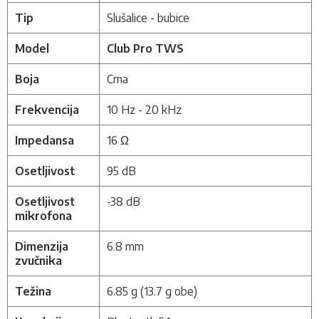
Tip
Slušalice - bubice
Model
Club Pro TWS
Boja
Crna
Frekvencija
10 Hz - 20 kHz
Impedansa
16 Ω
Osetljivost
95 dB
Osetljivost
-38 dB
mikrofona
Dimenzija
6.8 mm
zvučnika
Težina
6.85 g (13.7 g obe)