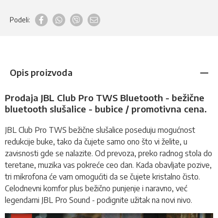
Podeli:
Opis proizvoda
Prodaja JBL Club Pro TWS Bluetooth - bežične
bluetooth slušalice - bubice / promotivna cena.
JBL Club Pro TWS
bežične slušalice
poseduju mogućnost
redukcije buke, tako da čujete samo ono što vi želite, u
zavisnosti gde se nalazite. Od prevoza, preko radnog stola do
teretane, muzika vas pokreće ceo dan. Kada obavljate pozive,
tri mikrofona će vam omogućiti da se čujete kristalno čisto.
Celodnevni komfor plus bežično punjenje i naravno, već
legendarni JBL Pro Sound - podignite užitak na novi nivo.