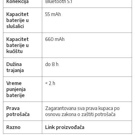
Konekcija
Bluetooth 5.1
Kapacitet
55 mAh
baterije u
slušalici
Kapacitet
660 mAh
baterije u
kućištu
Dužina
do 8 h
trajanja
Vreme
< 2 h
punjenja
baterije
Prava
Zagarantovana sva prava kupaca po
potrošača
osnovu zakona o zaštiti potrošača
Razno
Link proizvođača