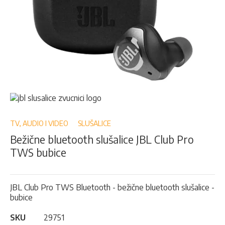
Skip
to
the
beginning
TV, AUDIO I VIDEO
SLUŠALICE
of
Bežične bluetooth slušalice JBL Club Pro
the
TWS bubice
images
gallery
JBL Club Pro TWS Bluetooth - bežične bluetooth slušalice -
bubice
SKU
29751