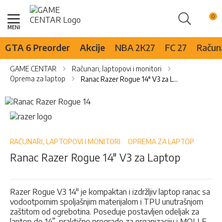
Pretraži
Skip
to
Content
GTA 6 Preorder
Akcije
NBA 2K27
FC 27
Računa
GAME CENTAR
Računari, laptopovi i monitori
Oprema za laptop
Ranac Razer Rogue 14" V3 za Laptop
Skip
to
Skip
the
to
end
the
of
beginning
RAČUNARI, LAPTOPOVI I MONITORI
OPREMA ZA LAPTOP
the
of
Ranac Razer Rogue 14" V3 za Laptop
images
the
gallery
images
gallery
Razer Rogue V3 14" je kompaktan i izdržljiv laptop ranac sa
vodootpornim spoljašnjim materijalom i TPU unutrašnjom
zaštitom od ogrebotina. Poseduje postavljen odeljak za
laptop do 14”, praktične pregrade za organizaciju i MOLLE