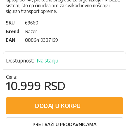
sistem, što ga čini idealnim za svakodnevno nošenje i
siguran transport opreme.
SKU
69660
Brend
Razer
EAN
8886419387169
Na stanju
Cena:
10.999 RSD
DODAJ U KORPU
PRETRAŽI U PRODAVNICAMA