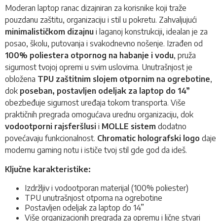
Moderan laptop
ranac
dizajniran za korisnike koji traže
pouzdanu zaštitu, organizaciju i stil u pokretu. Zahvaljujući
minimalističkom dizajnu
i laganoj konstrukciji, idealan je za
posao, školu, putovanja i svakodnevno nošenje. Izrađen od
100% poliestera otpornog na habanje i vodu
, pruža
sigurnost tvojoj opremi u svim uslovima. Unutrašnjost je
obložena
TPU zaštitnim slojem otpornim na ogrebotine
,
dok
poseban, postavljen odeljak za laptop do 14”
obezbeđuje sigurnost uređaja tokom transporta. Više
praktičnih pregrada omogućava urednu organizaciju, dok
vodootporni rajsferšlusi
i
MOLLE sistem
dodatno
povećavaju funkcionalnost.
Chromatic holografski logo
daje
modernu gaming notu i ističe tvoj stil gde god da ideš.
Ključne karakteristike:
Izdržljiv i vodootporan materijal (100% poliester)
TPU unutrašnjost otporna na ogrebotine
Postavljen odeljak za laptop do 14”
Više organizacionih pregrada za opremu i lične stvari