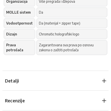
Organizacija
Više pregrada i džepova
MOLLE sistem
Da
Vodootpornost
Da (materijal + zipper tape)
Dizajn
Chromatic holografski logo
Prava
Zagarantovana sva prava po osnovu
potrošača
zakona o zaštiti potrošača
Detalji
Recenzije