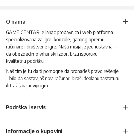
O nama
GAME CENTAR je lanac prodavnica i web platforma
specijalizovana za igre, konzole, gaming opremu,
računare i društvene igre. Naša misija je jednostavna –
da obezbedimo vrhunski izbor, brzu isporuku i
kvalitetnu podršku.
Naš tim je tu da ti pomogne da pronađeš pravo rešenje
– bilo da sastavljaš novi računar, biraš idealanu tastaturu
ili tražiš najnoviju igru.
Podrška i servis
Informacije o kupovini