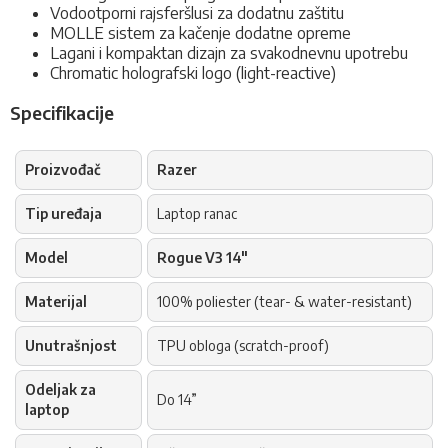
Vodootporni rajsferšlusi za dodatnu zaštitu
MOLLE sistem za kačenje dodatne opreme
Lagani i kompaktan dizajn za svakodnevnu upotrebu
Chromatic holografski logo (light-reactive)
Specifikacije
Proizvođač
Razer
Tip uređaja
Laptop ranac
Model
Rogue V3 14"
Materijal
100% poliester (tear- & water-resistant)
Unutrašnjost
TPU obloga (scratch-proof)
Odeljak za
Do 14”
laptop