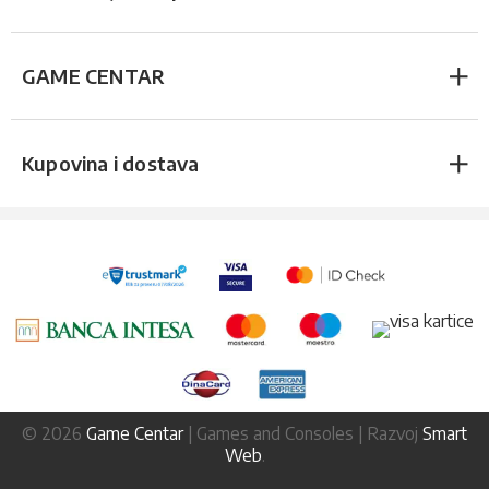
GAME CENTAR
Kupovina i dostava
© 2026
Game Centar
| Games and Consoles | Razvoj
Smart
Web
.