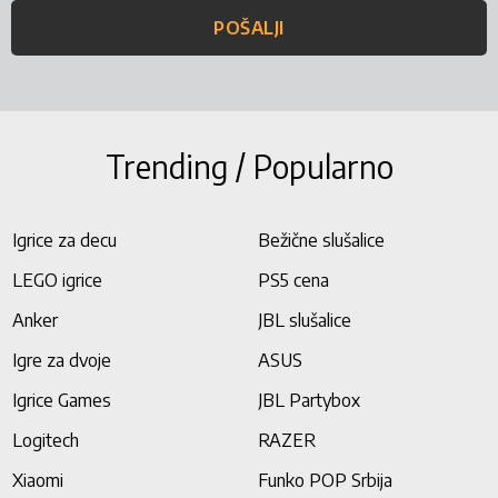
POŠALJI
Trending / Popularno
Igrice za decu
Bežične slušalice
LEGO igrice
PS5 cena
Anker
JBL slušalice
Igre za dvoje
ASUS
Igrice Games
JBL Partybox
Logitech
RAZER
Xiaomi
Funko POP Srbija