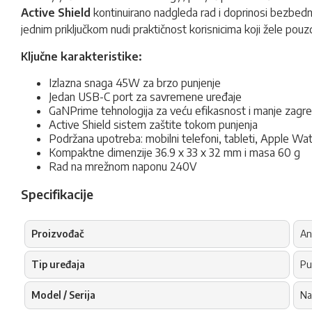
Active Shield
kontinuirano nadgleda rad i doprinosi bezbed
jednim priključkom nudi praktičnost korisnicima koji žele po
Ključne karakteristike:
Izlazna snaga 45W za brzo punjenje
Jedan USB-C port za savremene uređaje
GaNPrime tehnologija za veću efikasnost i manje zagr
Active Shield sistem zaštite tokom punjenja
Podržana upotreba: mobilni telefoni, tableti, Apple Wa
Kompaktne dimenzije 36.9 x 33 x 32 mm i masa 60 g
Rad na mrežnom naponu 240V
Specifikacije
Proizvođač
An
Tip uređaja
Pu
Model / Serija
Na