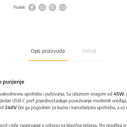
Podeli:
Opis proizvoda
Detalji
 punjenje
 svakodnevnu upotrebu i putovanja. Sa izlaznom snagom od
45W
,
a. Jedan USB-C port pojednostavljuje povezivanje modernih uređaja
 od
240V
čini ga pogodnim za kućnu i kancelarijsku upotrebu, a u
asnost i niže zagrevanje u odnosu na klasična rešenja, što rezulti