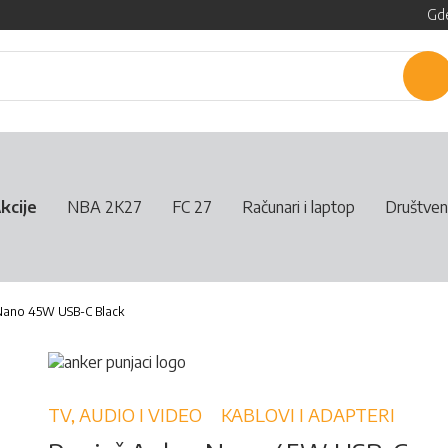
Gde
P
kcije
NBA 2K27
FC 27
Računari i laptop
Društven
 Nano 45W USB-C Black
TV, AUDIO I VIDEO
KABLOVI I ADAPTERI