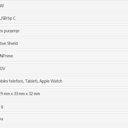
5W
 USB tip C
zo punjenje
tive Shield
NPrime
40V
bilni telefoni, Tableti, Apple Watch
.9 mm x 33 mm x 32 mm
 g
na