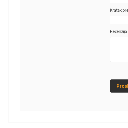
Kratak pr
Recenzija
Pros