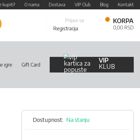
 kupiti?
O nama
Dostava
VIP Club
Blog
Kontakt
Skip
KORPA
Prijavi se
retraži
to
0,00 RSD
Registracija
Content
VIP
e igre
Gift Card
KLUB
Na stanju