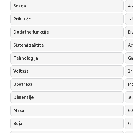
Snaga
4
Priključci
1x
Dodatne funkcije
Br
Sistemi zaštite
Ac
Tehnologija
Ga
Voltaža
2
Upotreba
Mo
Dimenzije
36
Masa
60
Boja
Cr