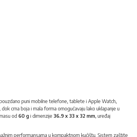
 pouzdano puni mobilne telefone, tablete i Apple Watch,
, dok crna boja i mala forma omogućavaju lako uklapanje u
z masu od
60 g
i dimenzije
36.9 x 33 x 32 mm
, uređaj
ra snažnim performansama u kompaktnom kućištu. Sistem zaštite