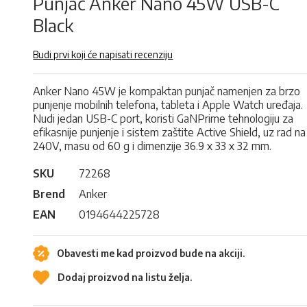
Punjač Anker Nano 45W USB-C
Black
Budi prvi koji će napisati recenziju
Anker Nano 45W je kompaktan punjač namenjen za brzo
punjenje mobilnih telefona, tableta i Apple Watch uređaja.
Nudi jedan USB-C port, koristi GaNPrime tehnologiju za
efikasnije punjenje i sistem zaštite Active Shield, uz rad na
240V, masu od 60 g i dimenzije 36.9 x 33 x 32 mm.
SKU
72268
Brend
Anker
EAN
0194644225728
Obavesti me kad proizvod bude na akciji.
Dodaj proizvod na listu želja.