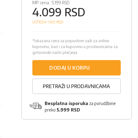
MP cena :
5.199 RSD
4.099 RSD
UŠTEDA 1.100
RSD
*Iskazana cena sa popustom važi za online
kupovinu, kao i za kupovinu u prodavnicama za
gotovinski način plaćanja
DODAJ U KORPU
PRETRAŽI U PRODAVNICAMA
Besplatna isporuka
za porudžbine
preko
5.999 RSD