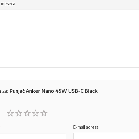
 meseca
 za:
Punjač Anker Nano 45W USB-C Black
1
2
3
4
5
star
stars
stars
stars
stars
E-mail adresa