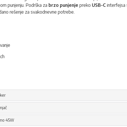
nom punjenju. Podrška za
brzo punjenje
preko
USB-C
interfejsa
uzdano rešenje za svakodnevne potrebe.
evanje
tch
ker
njač
no 45W