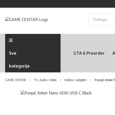
Sve
GTA 6 Preorder
A
kategorije
GAME CENTAR
TV, Audio i Video
Kablovi i adapteri
Punjač Anker
Skip
to
Skip
the
to
end
the
of
beginning