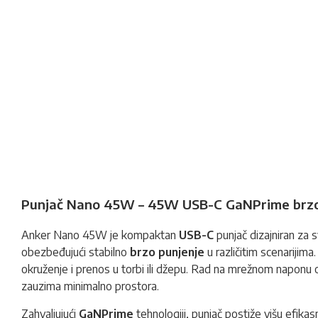
Punjač Nano 45W – 45W USB-C GaNPrime brzo
Anker Nano 45W je kompaktan
USB-C
punjač dizajniran za
obezbeđujući stabilno
brzo punjenje
u različitim scenarijim
okruženje i prenos u torbi ili džepu. Rad na mrežnom naponu
zauzima minimalno prostora.
Zahvaljujući
GaNPrime
tehnologiji, punjač postiže višu efik