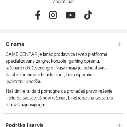
Zaprati nas
O nama
GAME CENTAR je lanac prodavnica i web platforma
specijalizovana za igre, konzole, gaming opremu,
računare i društvene igre. Naša misija je jednostavna –
da obezbedimo vrhunski izbor, brzu isporuku i
kvalitetnu podršku.
Naš tim je tu da ti pomogne da pronađeš pravo rešenje
– bilo da sastavljaš novi računar, biraš idealanu tastaturu
ili tražiš najnoviju igru.
Podrška i servis