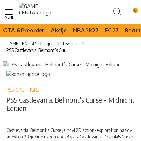
Pretraži
Skip
to
Content
GTA 6 Preorder
Akcije
NBA 2K27
FC 27
Računa
GAME CENTAR
Igre
PS5 igre
PS5 Castlevania: Belmont’s Curse - Midnight Edition
Skip
to
Skip
the
to
end
the
of
beginning
PS5 IGRE
IGRE
the
of
PS5 Castlevania: Belmont’s Curse - Midnight
images
the
Edition
gallery
images
gallery
Castlevania: Belmont's Curse je novi 2D action-exploration naslov
smešten 23 godine nakon događaja iz Castlevania: Dracula's Curse.