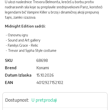
U ulozi naslednice Trevora Belmonta, krećeš u borbu protiv
nadnaravnih sila koje su preplavile srednjovekovni Pariz, koristeći
legendarni bič Vampire Killer u brzoj i dinamičnoj akciji prepunoj
tajni, zamki i izazova.
Midnight Edition sadrži:
- Osnovnu igru
- Sound and Art gallery
- Familys Grace - Relic
- Trevor and Sypha Style costume
SKU
68698
Brend
Konami
Datum Izlaska
15.10.2026
EAN
4012927152102
U pretprodaji