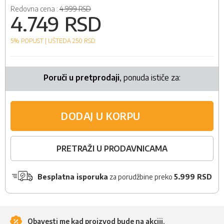
Redovna cena :
4.999 RSD
4.749 RSD
5% POPUST |
UŠTEDA 250
RSD
Poruči u pretprodaji
, ponuda ističe za:
DODAJ U KORPU
PRETRAŽI U PRODAVNICAMA
Besplatna isporuka
za porudžbine preko
5.999 RSD
Obavesti me kad proizvod bude na akciji.