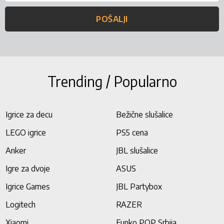
POŠALJI
Trending / Popularno
Igrice za decu
Bežične slušalice
LEGO igrice
PS5 cena
Anker
JBL slušalice
Igre za dvoje
ASUS
Igrice Games
JBL Partybox
Logitech
RAZER
Xiaomi
Funko POP Srbija