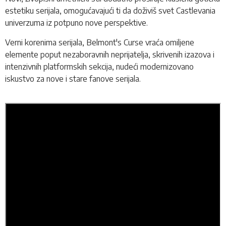
estetiku serijala, omogućavajući ti da doživiš svet Castlevania
univerzuma iz potpuno nove perspektive.
Verni korenima serijala, Belmont's Curse vraća omiljene
elemente poput nezaboravnih neprijatelja, skrivenih izazova i
intenzivnih platformskih sekcija, nudeći modernizovano
iskustvo za nove i stare fanove serijala.