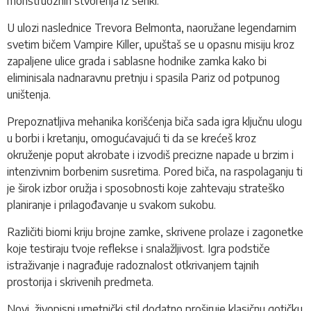
monstruoznih stvorenja iz senki.
U ulozi naslednice Trevora Belmonta, naoružane legendarnim
svetim bičem Vampire Killer, upuštaš se u opasnu misiju kroz
zapaljene ulice grada i sablasne hodnike zamka kako bi
eliminisala nadnaravnu pretnju i spasila Pariz od potpunog
uništenja.
Prepoznatljiva mehanika korišćenja biča sada igra ključnu ulogu
u borbi i kretanju, omogućavajući ti da se krećeš kroz
okruženje poput akrobate i izvodiš precizne napade u brzim i
intenzivnim borbenim susretima. Pored biča, na raspolaganju ti
je širok izbor oružja i sposobnosti koje zahtevaju strateško
planiranje i prilagođavanje u svakom sukobu.
Različiti biomi kriju brojne zamke, skrivene prolaze i zagonetke
koje testiraju tvoje reflekse i snalažljivost. Igra podstiče
istraživanje i nagrađuje radoznalost otkrivanjem tajnih
prostorija i skrivenih predmeta.
Novi, živopisni umetnički stil dodatno proširuje klasičnu gotičku