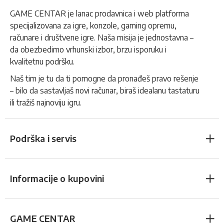
GAME CENTAR je lanac prodavnica i web platforma
specijalizovana za igre, konzole, gaming opremu,
računare i društvene igre. Naša misija je jednostavna –
da obezbedimo vrhunski izbor, brzu isporuku i
kvalitetnu podršku.
Naš tim je tu da ti pomogne da pronađeš pravo rešenje
– bilo da sastavljaš novi računar, biraš idealanu tastaturu
ili tražiš najnoviju igru.
Podrška i servis
Informacije o kupovini
GAME CENTAR