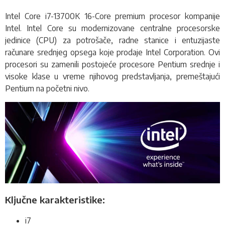
Intel Core i7-13700K 16-Core premium
procesor
kompanije
Intel. Intel Core su modernizovane centralne procesorske
jedinice (CPU) za potrošače, radne stanice i entuzijaste
računare srednjeg opsega koje prodaje Intel Corporation. Ovi
procesori su zamenili postojeće procesore Pentium srednje i
visoke klase u vreme njihovog predstavljanja, premeštajući
Pentium na početni nivo.
Ključne karakteristike:
i7