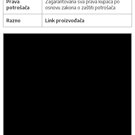
Prava
Zagarantovana sva prava kupaca po
potrošača
osnovu zakona o zaštiti potrošača
Razno
Link proizvođača