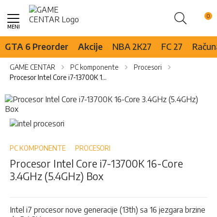
Pretraži
Skip
to
Content
GTA 6 Preorder
Akcije
NBA 2K27
FC 27
Računa
GAME CENTAR
PC komponente
Procesori
Procesor Intel Core i7-13700K 16-Core 3.4GHz (5.4GHz) Box
Skip
to
the
Skip
end
to
of
the
the
beginning
PC KOMPONENTE
PROCESORI
images
of
Procesor Intel Core i7-13700K 16-Core
gallery
the
3.4GHz (5.4GHz) Box
images
gallery
Intel i7 procesor nove generacije (13th) sa 16 jezgara brzine