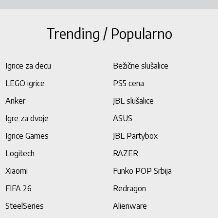
Trending / Popularno
Igrice za decu
Bežične slušalice
LEGO igrice
PS5 cena
Anker
JBL slušalice
Igre za dvoje
ASUS
Igrice Games
JBL Partybox
Logitech
RAZER
Xiaomi
Funko POP Srbija
FIFA 26
Redragon
SteelSeries
Alienware