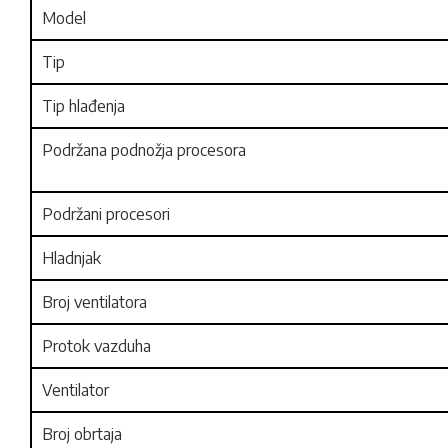
Model
Tip
Tip hlađenja
Podržana podnožja procesora
Podržani procesori
Hladnjak
Broj ventilatora
Protok vazduha
Ventilator
Broj obrtaja