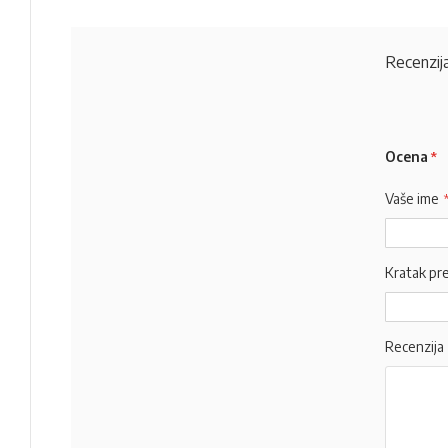
Recenzija
Ocena
Vaše ime
Kratak pr
Recenzija