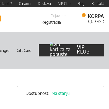
 kupiti?
O nama
Dostava
VIP Club
Blog
Kontakt
Skip
KORPA
Prijavi se
retraži
to
0,00 RSD
Registracija
Content
VIP
e igre
Gift Card
KLUB
Na stanju