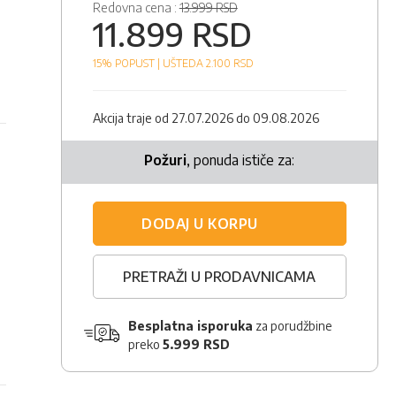
Redovna cena :
13.999 RSD
11.899 RSD
15% POPUST |
UŠTEDA 2.100
RSD
Akcija traje od 27.07.2026 do 09.08.2026
Požuri
, ponuda ističe za:
DODAJ U KORPU
PRETRAŽI U PRODAVNICAMA
Besplatna isporuka
za porudžbine
preko
5.999 RSD