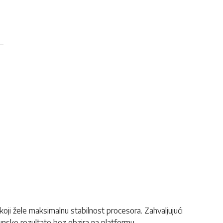
ji žele maksimalnu stabilnost procesora. Zahvaljujući
nske rezultate bez obzira na platformu.