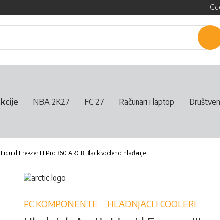
Gde
P
kcije
NBA 2K27
FC 27
Računari i laptop
Društven
 Liquid Freezer III Pro 360 ARGB Black vodeno hlađenje
PC KOMPONENTE
HLADNJACI I COOLERI