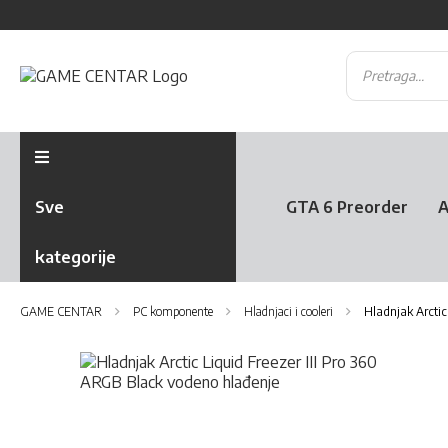
Sve
GTA 6 Preorder
A
kategorije
GAME CENTAR
PC komponente
Hladnjaci i cooleri
Hladnjak Arctic
Skip
to
the
Skip
end
to
of
the