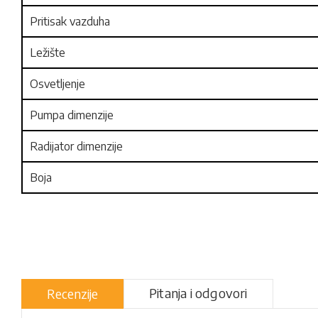
Pritisak vazduha
Ležište
Osvetljenje
Pumpa dimenzije
Radijator dimenzije
Boja
Pitanja i odgovori
Recenzije