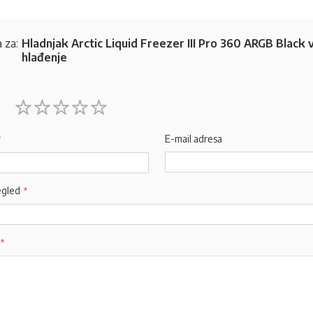
 za:
Hladnjak Arctic Liquid Freezer III Pro 360 ARGB Black
hlađenje
1
2
3
4
5
star
stars
stars
stars
stars
E-mail adresa
egled