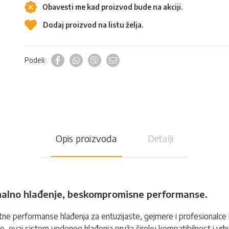
Obavesti me kad proizvod bude na akciji.
Dodaj proizvod na listu želja.
Podeli:
Opis proizvoda
Detalji
imalno hlađenje, beskompromisne performanse.
e performanse hlađenja za entuzijaste, gejmere i profesionalce ko
vaj sistem vodenog hlađenja pruža široku kompatibilnost i vrhu