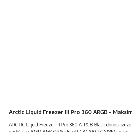
Arctic Liquid Freezer III Pro 360 ARGB - Maks
ARCTIC Liquid Freezer III Pro 360 A-RGB Black donosi izuzetn
podršci za AMD AM4/AM5 i Intel LGA1700/LGA1851 socket-e, o