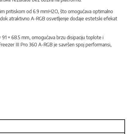
čkim pritiskom od 6.9 mmH2O, što omogućava optimalno
u, dok atraktivno A-RGB osvetljenje dodaje estetski efekat
91 × 68.5 mm, omogućava brzu disipaciju toplote i
d Freezer III Pro 360 A-RGB je savršen spoj performansi,