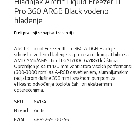
Hladnjak Arctic Liquid Freezer III
Pro 360 ARGB Black vodeno
hlađenje
Budi prvi koji će napisati recenziju
ARCTIC Liquid Freezer III Pro 360 A-RGB Black je
vrhunsko vodeno hlađenje za procesore, kompatibilno sa
AMD AM4/AM5 i Intel LGA1700/LGA1851 ležištima.
Opremljen je sa tri 120 mm ventilatora visokih performansi
(600–3000 rpm) sa A-RGB osvetljenjem, aluminijumskim
radijatorom dužine 398 mm i snažnom pumpom za
efikasno odvođenje toplote čak i pri ekstremnim
opterećenjima.
SKU
64174
Brend
Arctic
EAN
4895265000256