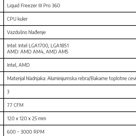
Liquid Freezer III Pro 360
CPU kuler
Vazdušno hlađenje
Intel: Intel LGA1700, LGA1851
AMD: AMD AM4, AMD AM5
Intel, AMD
Materijal hladnjaka: Aluminijumska rebra/Bakarne toplotne cev
3
77 CFM
120 x 120 x 25 mm
600 ~ 3000 RPM