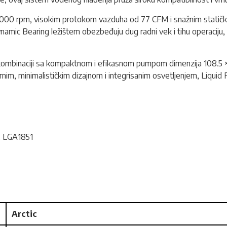
o 3000 rpm, visokim protokom vazduha od 77 CFM i snažnim stati
 Dynamic Bearing ležištem obezbeđuju dug radni vek i tihu operacij
 kombinaciji sa kompaktnom i efikasnom pumpom dimenzija 108.5 × 
crnim, minimalističkim dizajnom i integrisanim osvetljenjem, Liqui
, LGA1851
Arctic