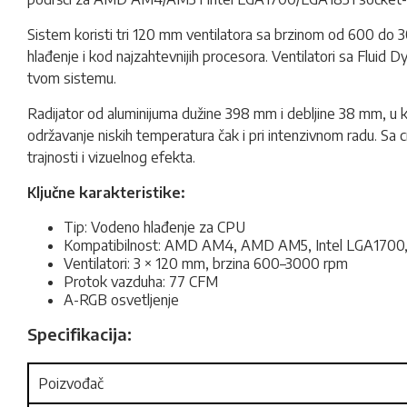
Sistem koristi tri 120 mm ventilatora sa brzinom od 600 d
hlađenje i kod najzahtevnijih procesora. Ventilatori sa Fluid
tvom sistemu.
Radijator od aluminijuma dužine 398 mm i debljine 38 mm, u
održavanje niskih temperatura čak i pri intenzivnom radu. Sa 
trajnosti i vizuelnog efekta.
Ključne karakteristike:
Tip: Vodeno hlađenje za CPU
Kompatibilnost: AMD AM4, AMD AM5, Intel LGA1700
Ventilatori: 3 × 120 mm, brzina 600–3000 rpm
Protok vazduha: 77 CFM
A-RGB osvetljenje
Specifikacija:
Poizvođač