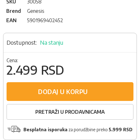
SKU
30058
Brend
Genesis
EAN
5901969402452
Na stanju
Cena:
2.499 RSD
DODAJ U KORPU
PRETRAŽI U PRODAVNICAMA
Besplatna isporuka
za porudžbine preko
5.999 RSD