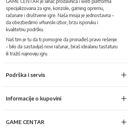
GAME CENTAR je lanac prodavnica i web platforma
specijalizovana za igre, konzole, gaming opremu,
računare i društvene igre. Naša misija je jednostavna –
da obezbedimo vrhunski izbor, brzu isporuku i
kvalitetnu podršku.
Naš tim je tu da ti pomogne da pronađeš pravo rešenje
– bilo da sastavljaš novi računar, biraš idealanu tastaturu
ili tražiš najnoviju igru.
Podrška i servis
Informacije o kupovini
GAME CENTAR