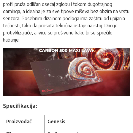
profil pruža odličan osećaj zglobu i tokom dugotrajnog
gaminga, a idealna je za sve tipove miševa bez obzira na vrstu
senzora. Posebnim dizajnom podloga ima zaštitu od upijanja
tečnosti, tako da prosuta tekućina ostaje na istoj. Dno je
protivklizajuće, a ivice su prošivene kako bi se sprečilo
habanje.
Specifikacija:
Proizvođač
Genesis