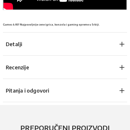
Games 4 All! Najpovoljnije cene igrica, konzola i gaming opreme u Srbiji.
Detalji
Recenzije
Pitanja i odgovori
PREPORUČENI PROIZVODI