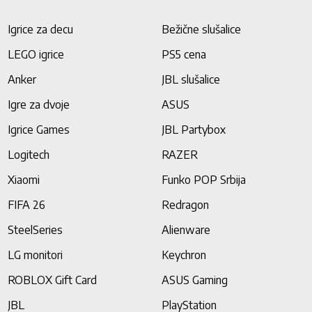
Igrice za decu
Bežične slušalice
LEGO igrice
PS5 cena
Anker
JBL slušalice
Igre za dvoje
ASUS
Igrice Games
JBL Partybox
Logitech
RAZER
Xiaomi
Funko POP Srbija
FIFA 26
Redragon
SteelSeries
Alienware
LG monitori
Keychron
ROBLOX Gift Card
ASUS Gaming
JBL
PlayStation