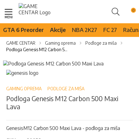
Pretraži
Skip
to
Content
GTA 6 Preorder
Akcije
NBA 2K27
FC 27
Računa
GAME CENTAR
Gaming oprema
Podloge za miša
Podloga Genesis M12 Carbon 500 Maxi Lava
Skip
to
Skip
the
to
end
the
of
beginning
GAMING OPREMA
PODLOGE ZA MIŠA
the
of
Podloga Genesis M12 Carbon 500 Maxi
images
the
Lava
gallery
images
gallery
GenesisM12 Carbon 500 Maxi Lava - podloga za miša