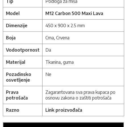
Tip
Podloga za miša
Model
M12 Carbon 500 Maxi Lava
Dimenzije
450 x 900 x 2.5 mm
Boja
Crna, Crvena
Vodootpornost
Da
Materijal
Tkanina, guma
Pozadinsko
Ne
osvetljenje
Prava
Zagarantovana sva prava kupaca po
potrošača
osnovu zakona o zaštiti potrošača
Razno
Link proizvođača