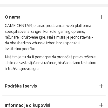
O nama
GAME CENTAR je lanac prodavnica i web platforma
specijalizovana za igre, konzole, gaming opremu,
računare i društvene igre. Naša misija je jednostavna –
da obezbedimo vrhunski izbor, brzu isporuku i
kvalitetnu podršku.
Naš tim je tu da ti pomogne da pronađeš pravo rešenje
– bilo da sastavljaš novi računar, biraš idealanu tastaturu
ili tražiš najnoviju igru.
Podrška i servis
Informacije o kupovini