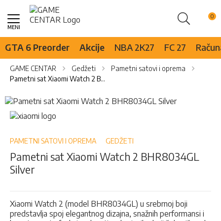
Pretraži
Skip
to
Content
GTA 6 Preorder
Akcije
NBA 2K27
FC 27
Računa
GAME CENTAR
Gedžeti
Pametni satovi i oprema
Pametni sat Xiaomi Watch 2 BHR8034GL Silver
Skip
to
Skip
the
to
end
the
of
beginning
PAMETNI SATOVI I OPREMA
GEDŽETI
the
of
Pametni sat Xiaomi Watch 2 BHR8034GL
images
the
Silver
gallery
images
gallery
Xiaomi Watch 2 (model BHR8034GL) u srebrnoj boji
predstavlja spoj elegantnog dizajna, snažnih performansi i