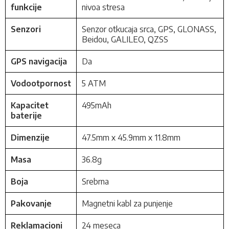
funkcije
nivoa stresa
Senzori
Senzor otkucaja srca, GPS, GLONASS,
Beidou, GALILEO, QZSS
GPS navigacija
Da
Vodootpornost
5 ATM
Kapacitet
495mAh
baterije
Dimenzije
47.5mm x 45.9mm x 11.8mm
Masa
36.8g
Boja
Srebrna
Pakovanje
Magnetni kabl za punjenje
Reklamacioni
24 meseca