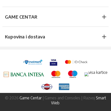
GAME CENTAR
Kupovina i dostava
© 2026
Game Centar
| Games and Consoles | Razvoj
Smart
Web
.