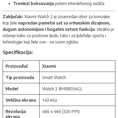
Treninzi boksovanja
putem interaktivnog vodiča
Zaključak:
Xiaomi Watch 2 je izvanredan izbor za korisnike
koji žele
napredan pametni sat sa vrhunskim dizajnom,
dugom autonomijom i bogatim setom funkcija
. Idealno je
rešenje kako za poslovne ljude, tako i za ljubitelje sporta i
tehnologije koji žele sve – na svom zglobu.
Specifikacija:
Proizvođač
Xiaomi
Tip proizvoda
Smart Watch
Model
Watch 2 BHR8034GL
Veličina ekrana
1.43 inča
Rezolucija
466 x 466 (326 PPI)
ekrana