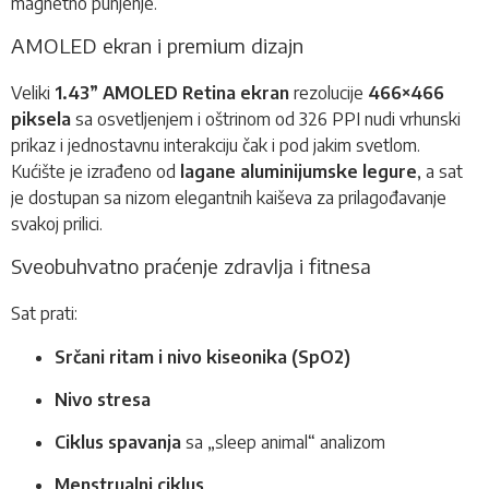
magnetno punjenje.
AMOLED ekran i premium dizajn
Veliki
1.43” AMOLED Retina ekran
rezolucije
466×466
piksela
sa osvetljenjem i oštrinom od 326 PPI nudi vrhunski
prikaz i jednostavnu interakciju čak i pod jakim svetlom.
Kućište je izrađeno od
lagane aluminijumske legure
, a sat
je dostupan sa nizom elegantnih kaiševa za prilagođavanje
svakoj prilici.
Sveobuhvatno praćenje zdravlja i fitnesa
Sat prati:
Srčani ritam i nivo kiseonika (SpO2)
Nivo stresa
Ciklus spavanja
sa „sleep animal“ analizom
Menstrualni ciklus