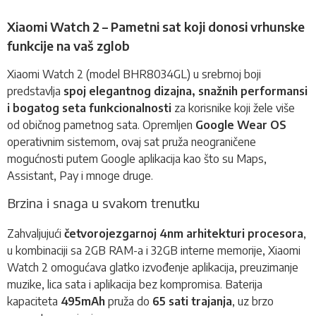
Xiaomi Watch 2 – Pametni sat koji donosi vrhunske
funkcije na vaš zglob
Xiaomi Watch 2 (model BHR8034GL) u srebrnoj boji
predstavlja
spoj elegantnog dizajna, snažnih performansi
i bogatog seta funkcionalnosti
za korisnike koji žele više
od običnog
pametnog sata
. Opremljen
Google Wear OS
operativnim sistemom, ovaj sat pruža neograničene
mogućnosti putem Google aplikacija kao što su Maps,
Assistant, Pay i mnoge druge.
Brzina i snaga u svakom trenutku
Zahvaljujući
četvorojezgarnoj 4nm arhitekturi procesora
,
u kombinaciji sa 2GB RAM-a i 32GB interne memorije, Xiaomi
Watch 2 omogućava glatko izvođenje aplikacija, preuzimanje
muzike, lica sata i aplikacija bez kompromisa. Baterija
kapaciteta
495mAh
pruža do
65 sati trajanja
, uz brzo