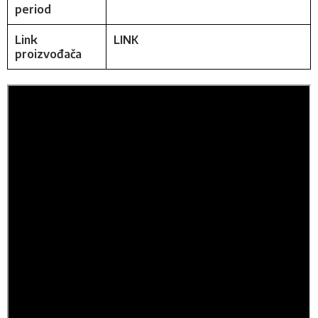
period
Link
LINK
proizvođača