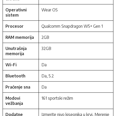
Operativni
Wear OS
sistem
Procesor
Qualcomm Snapdragon W5+ Gen 1
RAM memorija
2GB
Unutrašnja
32GB
memorija
Wi-Fi
Da
Bluetooth
Da, 5.2
Praćenje sna
Da
Modovi
161 sportski režim
vežbanja
Dodatne
Izmerite nivo kiseonika u krvi, Merenje