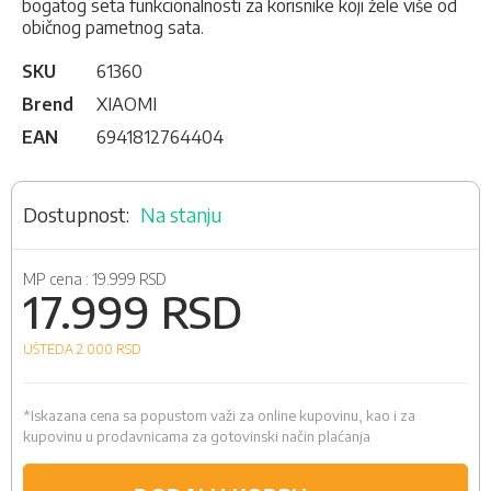
bogatog seta funkcionalnosti za korisnike koji žele više od
običnog pametnog sata.
SKU
61360
Brend
XIAOMI
EAN
6941812764404
Na stanju
MP cena :
19.999 RSD
17.999 RSD
UŠTEDA 2.000
RSD
*Iskazana cena sa popustom važi za online kupovinu, kao i za
kupovinu u prodavnicama za gotovinski način plaćanja