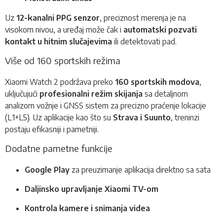
Uz
12-kanalni PPG senzor
, preciznost merenja je na
visokom nivou, a uređaj može čak i
automatski pozvati
kontakt u hitnim slučajevima
ili detektovati pad.
Više od 160 sportskih režima
Xiaomi Watch 2 podržava preko
160 sportskih modova
,
uključujući
profesionalni režim skijanja
sa detaljnom
analizom vožnje i GNSS sistem za precizno praćenje lokacije
(L1+L5). Uz aplikacije kao što su
Strava i Suunto
, treninzi
postaju efikasniji i pametniji.
Dodatne pametne funkcije
Google Play
za preuzimanje aplikacija direktno sa sata
Daljinsko upravljanje Xiaomi TV-om
Kontrola kamere i snimanja videa