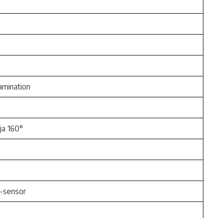
lamination
nja 160°
 G-sensor