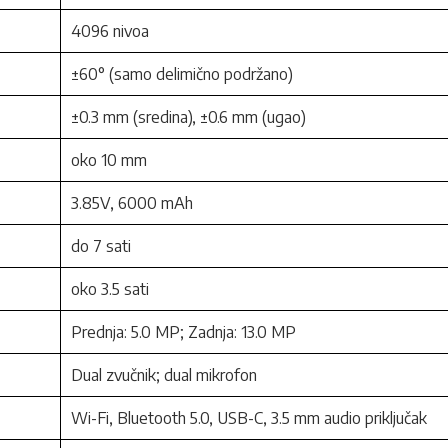
4096 nivoa
±60° (samo delimično podržano)
±0.3 mm (sredina), ±0.6 mm (ugao)
oko 10 mm
3.85V, 6000 mAh
do 7 sati
oko 3.5 sati
Prednja: 5.0 MP; Zadnja: 13.0 MP
Dual zvučnik; dual mikrofon
Wi-Fi, Bluetooth 5.0, USB-C, 3.5 mm audio priključak