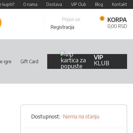
 kupiti?
O nama
Dostava
VIP Club
Blog
Kontakt
Skip
KORPA
Prijavi se
retraži
to
0,00 RSD
Registracija
Content
VIP
e igre
Gift Card
KLUB
Nema na stanju