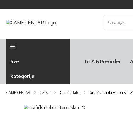
Sve
GTA 6 Preorder
A
kategorije
GAME CENTAR
Gedžeti
Grafičke table
Grafička tabla Huion Slate 
Skip
to
Skip
the
to
end
the
of
beginning