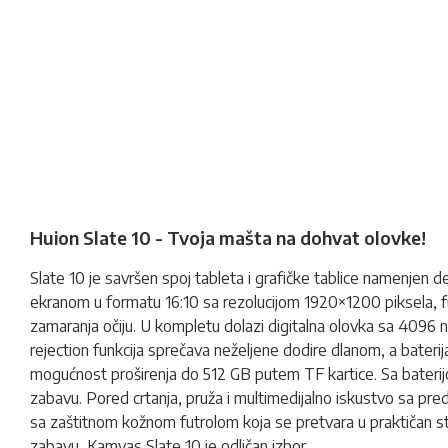
Huion Slate 10 - Tvoja mašta na dohvat olovke!
Slate 10 je savršen spoj tableta i
grafičke tablice
namenjen deci
ekranom u formatu 16:10 sa rezolucijom 1920×1200 piksela, ful
zamaranja očiju. U kompletu dolazi digitalna olovka sa 4096 ni
rejection funkcija sprečava neželjene dodire dlanom, a bater
mogućnost proširenja do 512 GB putem TF kartice. Sa bateri
zabavu. Pored crtanja, pruža i multimedijalno iskustvo sa pre
sa zaštitnom kožnom futrolom koja se pretvara u praktičan stala
zabavu, Kamvas Slate 10 je odličan izbor.