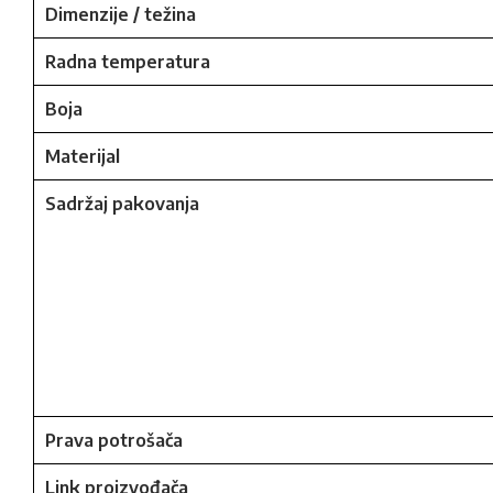
Dimenzije / težina
Radna temperatura
Boja
Materijal
Sadržaj pakovanja
Prava potrošača
Link proizvođača