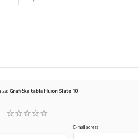
 za:
Grafička tabla Huion Slate 10
1
2
3
4
5
star
stars
stars
stars
stars
E-mail adresa