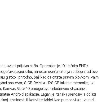
nostavan i prijatan način. Opremljen je 10.1-inčnim FHD+
ogućava jasnu sliku, prirodan osećaj crtanja i udoban rad bez
edaju glatko i prirodno, baš kao da crtate pravim olovkom. Palm
ezgarni procesor, 8 GB RAM-a i 128 GB interne memorije, uz
ja, Kamvas Slate 10 omogućava celodnevno stvaranje i
ije Android aplikacije. Lagan je, tanak i prenosiv, a dolazi
noj umetnosti ili koristite tablet kao prenosivi alat za rad i