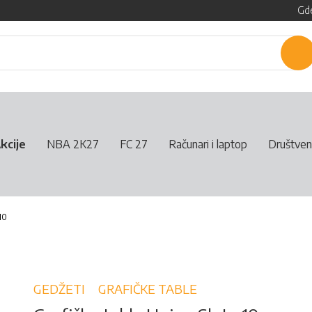
Gde
P
kcije
NBA 2K27
FC 27
Računari i laptop
Društven
10
GEDŽETI
GRAFIČKE TABLE