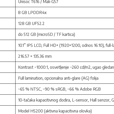
Unisoc T616 / Mali-G57
8 GB LPDDR4x
128 GB UFS2.2
do 512 GB (microSD / TF kartica)
10.1” IPS LCD, Full HD+ (1920×1200, odnos 16:10), full-
216.57 × 135.36 mm
Kontrast ~1000:1, osvetljenje ~260 cd/m2, ugao gleda
Full lamination, opcionalna anti-glare (AG) folija
~65 % NTSC, ~90 % sRGB, ~66 % Adobe RGB
10-tačaka kapacitivnog dodira, L-sensor, Hall senzor,
Model HS200 (aktivna kapacitivna olovka)