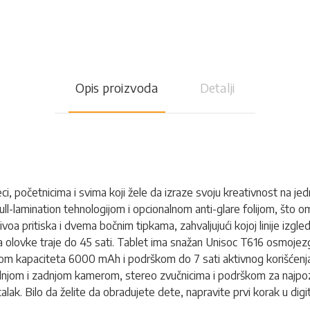
Opis proizvoda
Detalji
, početnicima i svima koji žele da izraze svoju kreativnost na jed
l-lamination tehnologijom i opcionalnom anti-glare folijom, što om
voa pritiska i dvema bočnim tipkama, zahvaljujući kojoj linije izgl
ija olovke traje do 45 sati. Tablet ima snažan Unisoc T616 osmoj
jom kapaciteta 6000 mAh i podrškom do 7 sati aktivnog korišćen
dnjom i zadnjom kamerom, stereo zvučnicima i podrškom za najpoznat
k. Bilo da želite da obradujete dete, napravite prvi korak u digital