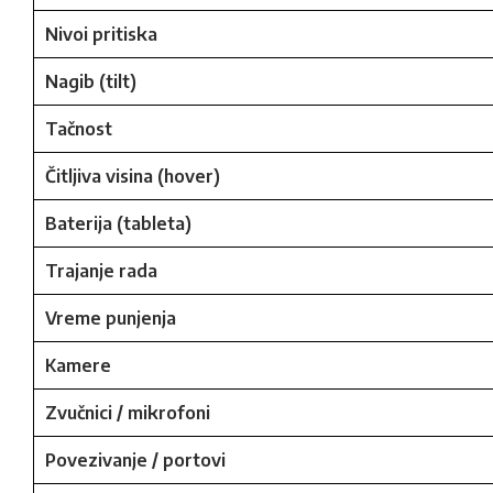
Nivoi pritiska
Nagib (tilt)
Tačnost
Čitljiva visina (hover)
Baterija (tableta)
Trajanje rada
Vreme punjenja
Kamere
Zvučnici / mikrofoni
Povezivanje / portovi