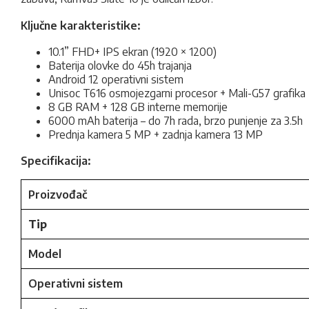
Ključne karakteristike:
10.1” FHD+ IPS ekran (1920 × 1200)
Baterija olovke do 45h trajanja
Android 12 operativni sistem
Unisoc T616 osmojezgarni procesor + Mali-G57 grafika
8 GB RAM + 128 GB interne memorije
6000 mAh baterija – do 7h rada, brzo punjenje za 3.5h
Prednja kamera 5 MP + zadnja kamera 13 MP
Specifikacija:
Proizvođač
Tip
Model
Operativni sistem