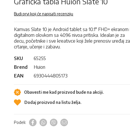
Grafička tabla Huion Slate 10
Budi prvi koji će napisati recenziju
Kamvas Slate 10 je Android tablet sa 10.1" FHD+ ekranom 
digitalnom olovkom sa 4096 nivoa pritiska. Idealan je za
decu, početnike i sve kreativce koji žele prenosiv uređaj z
crtanje, učenje i zabavu.
SKU
65255
Brend
Huion
EAN
6930444805173
Obavesti me kad proizvod bude na akciji.
Dodaj proizvod na listu želja.
Podeli: