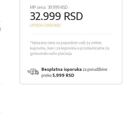
MP cena :
39.999 RSD
32.999 RSD
UŠTEDA 7.000
RSD
i
a
*Iskazana cena sa popustom važi za online
kupovinu, kao i za kupovinu u prodavnicama za
gotovinski način plaćanja
Besplatna isporuka
za porudžbine
preko
5.999 RSD