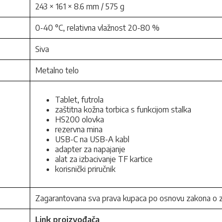
243 × 161 × 8.6 mm / 575 g
0-40 °C, relativna vlažnost 20-80 %
Siva
Metalno telo
Tablet, futrola
zaštitna kožna torbica s funkcijom stalka
HS200 olovka
rezervna mina
USB-C na USB-A kabl
adapter za napajanje
alat za izbacivanje TF kartice
korisnički priručnik
Zagarantovana sva prava kupaca po osnovu zakona o za
Link proizvođača