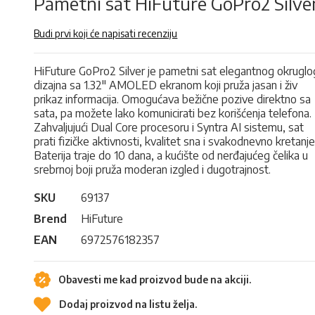
Pametni sat HiFuture GoPro2 Silve
Budi prvi koji će napisati recenziju
HiFuture GoPro2 Silver je pametni sat elegantnog okruglo
dizajna sa 1.32" AMOLED ekranom koji pruža jasan i živ
prikaz informacija. Omogućava bežične pozive direktno sa
sata, pa možete lako komunicirati bez korišćenja telefona.
Zahvaljujući Dual Core procesoru i Syntra AI sistemu, sat
prati fizičke aktivnosti, kvalitet sna i svakodnevno kretanje
Baterija traje do 10 dana, a kućište od nerđajućeg čelika u
srebrnoj boji pruža moderan izgled i dugotrajnost.
SKU
69137
Brend
HiFuture
EAN
6972576182357
Obavesti me kad proizvod bude na akciji.
Dodaj proizvod na listu želja.