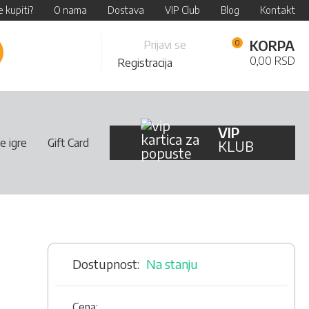
 kupiti?
O nama
Dostava
VIP Club
Blog
Kontakt
Skip
KORPA
Prijavi se
retraži
to
0,00 RSD
Registracija
Content
VIP
e igre
Gift Card
KLUB
Na stanju
Cena: