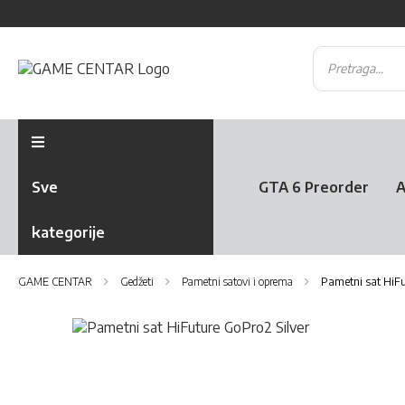
Sve
GTA 6 Preorder
A
kategorije
GAME CENTAR
Gedžeti
Pametni satovi i oprema
Pametni sat HiFu
Skip
to
Skip
the
to
end
the
of
beginning