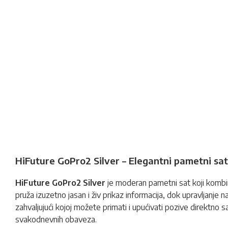
HiFuture GoPro2 Silver – Elegantni pametni s
HiFuture GoPro2 Silver
je moderan
pametni sat
koji kombi
pruža izuzetno jasan i živ prikaz informacija, dok upravljanj
zahvaljujući kojoj možete primati i upućivati pozive direktno
svakodnevnih obaveza.