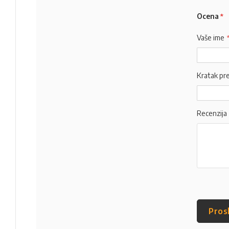
Ocena
Vaše ime
Kratak pr
Recenzija
Pros