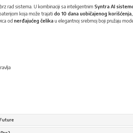
 brz rad sistema. U kombinaciji sa inteligentnim
Syntra AI siste
 baterijom koja može trajati
do 10 dana uobičajenog korišćenja
vica od
nerđajućeg čelika
u elegantnoj srebrnoj boji pružaju moder
ravlja
Future
oPro2