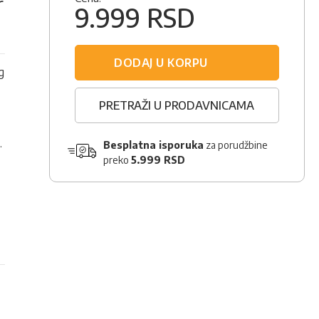
r
9.999 RSD
DODAJ U KORPU
g
PRETRAŽI U PRODAVNICAMA
.
Besplatna isporuka
za porudžbine
preko
5.999 RSD