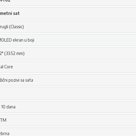
metni sat
ugli (Classic)
OLED ekran u boji
32" (33.52 mm)
al Core
žični pozivi sa sata
 10 dana
ATM
ebrna