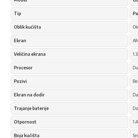
Tip
Pa
Oblik kućišta
Okr
Ekran
AM
Veličina ekrana
1.
Procesor
Du
Pozivi
Be
Ekran na dodir
Da
Trajanje baterije
Do
Otpornost
1 
Boja kućišta
Sr