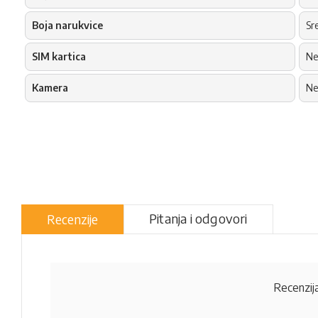
Boja narukvice
Sr
SIM kartica
N
Kamera
N
Pitanja i odgovori
Recenzije
Recenzija