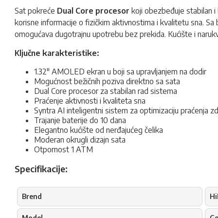
Sat pokreće
Dual Core procesor
koji obezbeđuje stabilan i
korisne informacije o fizičkim aktivnostima i kvalitetu sna. Sa
omogućava dugotrajnu upotrebu bez prekida. Kućište i naruk
Ključne karakteristike:
1.32" AMOLED ekran u boji sa upravljanjem na dodir
Mogućnost bežičnih poziva direktno sa sata
Dual Core procesor za stabilan rad sistema
Praćenje aktivnosti i kvaliteta sna
Syntra AI inteligentni sistem za optimizaciju praćenja zd
Trajanje baterije do 10 dana
Elegantno kućište od nerđajućeg čelika
Moderan okrugli dizajn sata
Otpornost 1 ATM
Specifikacije:
Brend
Hi
Model
G