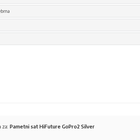
ebrna
e
e
 za:
Pametni sat HiFuture GoPro2 Silver