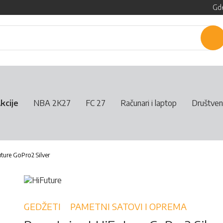
Gde
P
kcije
NBA 2K27
FC 27
Računari i laptop
Društven
ture GoPro2 Silver
GEDŽETI
PAMETNI SATOVI I OPREMA