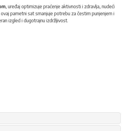
mom
, uređaj optimizuje praćenje aktivnosti i zdravlja, nudeći
, ovaj pametni sat smanjuje potrebu za čestim punjenjem i
an izgled i dugotrajnu izdržljivost.