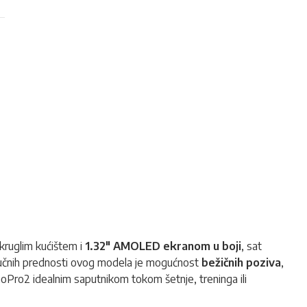
okruglim kućištem i
1.32" AMOLED ekranom u boji
, sat
 ključnih prednosti ovog modela je mogućnost
bežičnih poziva
,
 GoPro2 idealnim saputnikom tokom šetnje, treninga ili