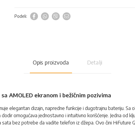
Podeli:
Opis proizvoda
Detalji
at sa AMOLED ekranom i bežičnim pozivima
nuje elegantan dizajn, napredne funkcije i dugotrajnu bateriju. Sa 
e na dodir omogućava jednostavno i intuitivno korišćenje. Jedna od
 sa sata bez potrebe da vadite telefon iz džepa. Ovo čini HiFuture