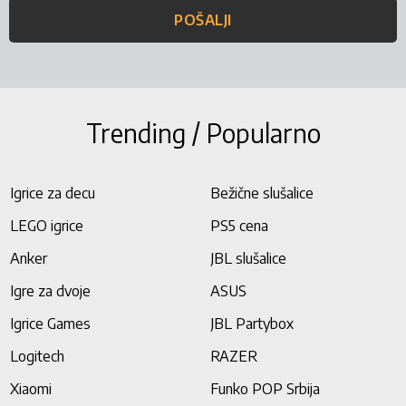
POŠALJI
Trending / Popularno
Igrice za decu
Bežične slušalice
LEGO igrice
PS5 cena
Anker
JBL slušalice
Igre za dvoje
ASUS
Igrice Games
JBL Partybox
Logitech
RAZER
Xiaomi
Funko POP Srbija