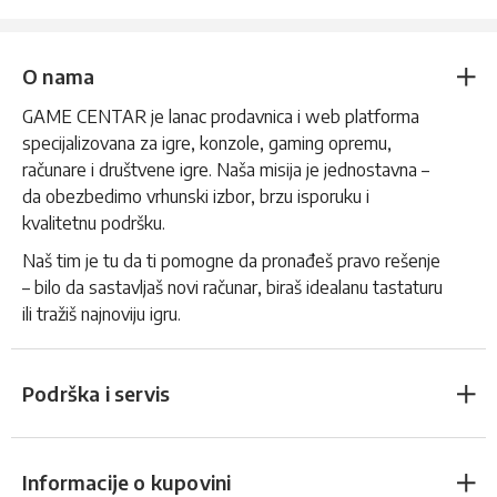
O nama
GAME CENTAR je lanac prodavnica i web platforma
specijalizovana za igre, konzole, gaming opremu,
računare i društvene igre. Naša misija je jednostavna –
da obezbedimo vrhunski izbor, brzu isporuku i
kvalitetnu podršku.
Naš tim je tu da ti pomogne da pronađeš pravo rešenje
– bilo da sastavljaš novi računar, biraš idealanu tastaturu
ili tražiš najnoviju igru.
Podrška i servis
Informacije o kupovini