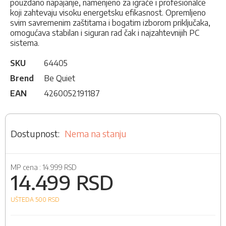
pouzdano napajanje, namenjeno za igrače i profesionalce
koji zahtevaju visoku energetsku efikasnost. Opremljeno
svim savremenim zaštitama i bogatim izborom priključaka,
omogućava stabilan i siguran rad čak i najzahtevnijih PC
sistema.
SKU
64405
Brend
Be Quiet
EAN
4260052191187
Nema na stanju
MP cena :
14.999 RSD
14.499 RSD
UŠTEDA 500
RSD