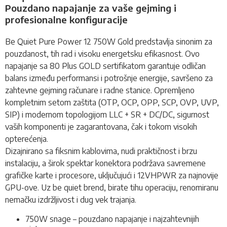
Pouzdano napajanje za vaše gejming i
profesionalne konfiguracije
Be Quiet Pure Power 12 750W Gold predstavlja sinonim za
pouzdanost, tih rad i visoku energetsku efikasnost. Ovo
napajanje sa 80 Plus GOLD sertifikatom garantuje odličan
balans između performansi i potrošnje energije, savršeno za
zahtevne gejming računare i radne stanice. Opremljeno
kompletnim setom zaštita (OTP, OCP, OPP, SCP, OVP, UVP,
SIP) i modernom topologijom LLC + SR + DC/DC, sigurnost
vaših komponenti je zagarantovana, čak i tokom visokih
opterećenja.
Dizajnirano sa fiksnim kablovima, nudi praktičnost i brzu
instalaciju, a širok spektar konektora podržava savremene
grafičke karte i procesore, uključujući i 12VHPWR za najnovije
GPU-ove. Uz be quiet brend, birate tihu operaciju, renomiranu
nemačku izdržljivost i dug vek trajanja.
750W snage – pouzdano napajanje i najzahtevnijih