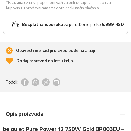
*Iskazana cena sa popustom važi za online kupovinu, kao i za
kupovinu u prodavnicama za gotovinski način plaćanja
Besplatna isporuka
za porudžbine preko
5.999 RSD
Obavesti me kad proizvod bude na akciji.
Dodaj proizvod na listu želja.
Podeli:
Opis proizvoda
be quiet Pure Power 12 750W Gold BP003EU –