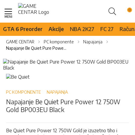
Pretraži
Skip
to
Content
GTA 6 Preorder
Akcije
NBA 2K27
FC 27
Računa
GAME CENTAR
PC komponente
Napajanja
Napajanje Be Quiet Pure Power 12 750W Gold BP003EU Black
Skip
to
the
Skip
end
to
of
the
the
beginning
PC KOMPONENTE
NAPAJANJA
images
of
Napajanje Be Quiet Pure Power 12 750W
gallery
the
Gold BP003EU Black
images
gallery
Be Quiet Pure Power 12 750W Gold je izuzetno tiho i