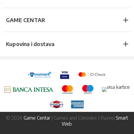
GAME CENTAR
Kupovina i dostava
© 2026
Game Centar
| Games and Consoles | Razvoj
Smart
Web
.