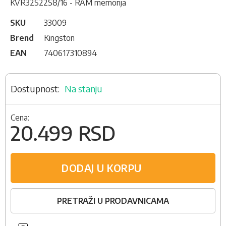
KVR32S22S8/16 - RAM memorija
SKU
33009
Brend
Kingston
EAN
740617310894
Na stanju
Cena:
20.499 RSD
DODAJ U KORPU
PRETRAŽI U PRODAVNICAMA