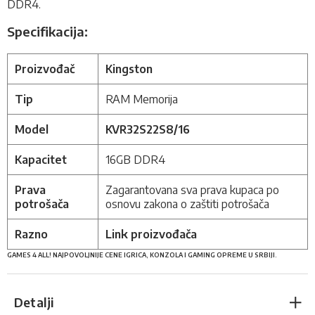
DDR4.
Specifikacija:
Proizvođač
Kingston
Tip
RAM Memorija
Model
KVR32S22S8/16
Kapacitet
16GB DDR4
Prava
Zagarantovana sva prava kupaca po
potrošača
osnovu zakona o zaštiti potrošača
Razno
Link proizvođača
GAMES 4 ALL! NAJPOVOLJNIJE CENE IGRICA, KONZOLA I GAMING OPREME U SRBIJI.
Detalji