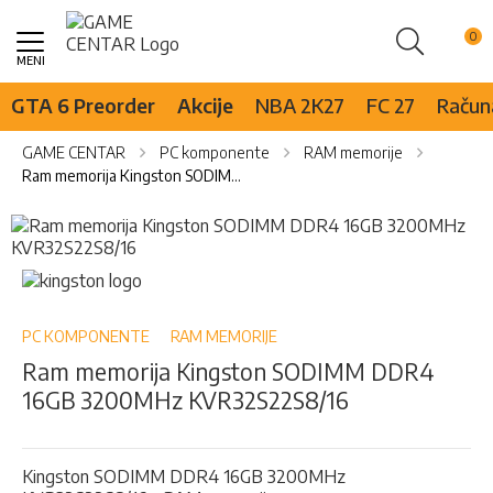
Pretraži
Skip
to
Content
GTA 6 Preorder
Akcije
NBA 2K27
FC 27
Računa
GAME CENTAR
PC komponente
RAM memorije
Ram memorija Kingston SODIMM DDR4 16GB 3200MHz KVR32S22S8/16
Skip
to
the
Skip
end
to
of
the
the
beginning
PC KOMPONENTE
RAM MEMORIJE
images
of
Ram memorija Kingston SODIMM DDR4
gallery
the
16GB 3200MHz KVR32S22S8/16
images
gallery
Kingston SODIMM DDR4 16GB 3200MHz