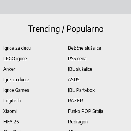
Trending / Popularno
Igrice za decu
Bežične slušalice
LEGO igrice
PS5 cena
Anker
JBL slušalice
Igre za dvoje
ASUS
Igrice Games
JBL Partybox
Logitech
RAZER
Xiaomi
Funko POP Srbija
FIFA 26
Redragon