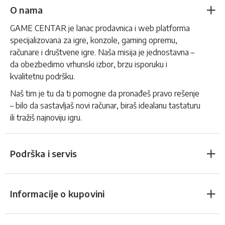
O nama
GAME CENTAR je lanac prodavnica i web platforma
specijalizovana za igre, konzole, gaming opremu,
računare i društvene igre. Naša misija je jednostavna –
da obezbedimo vrhunski izbor, brzu isporuku i
kvalitetnu podršku.
Naš tim je tu da ti pomogne da pronađeš pravo rešenje
– bilo da sastavljaš novi računar, biraš idealanu tastaturu
ili tražiš najnoviju igru.
Podrška i servis
Informacije o kupovini