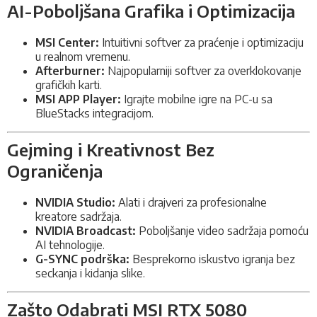
AI-Poboljšana Grafika i Optimizacija
MSI Center:
Intuitivni softver za praćenje i optimizaciju
u realnom vremenu.
Afterburner:
Najpopularniji softver za overklokovanje
grafičkih karti.
MSI APP Player:
Igrajte mobilne igre na PC-u sa
BlueStacks integracijom.
Gejming i Kreativnost Bez
Ograničenja
NVIDIA Studio:
Alati i drajveri za profesionalne
kreatore sadržaja.
NVIDIA Broadcast:
Poboljšanje video sadržaja pomoću
AI tehnologije.
G-SYNC podrška:
Besprekorno iskustvo igranja bez
seckanja i kidanja slike.
Zašto Odabrati MSI RTX 5080