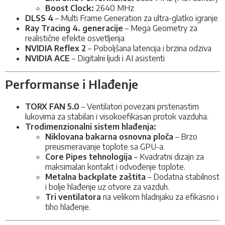
Boost Clock:
2640 MHz
DLSS 4
– Multi Frame Generation za ultra-glatko igranje
Ray Tracing 4. generacije
– Mega Geometry za
realistične efekte osvetljenja
NVIDIA Reflex 2
– Poboljšana latencija i brzina odziva
NVIDIA ACE
– Digitalni ljudi i AI asistenti
Performanse i Hlađenje
TORX FAN 5.0
– Ventilatori povezani prstenastim
lukovima za stabilan i visokoefikasan protok vazduha.
Trodimenzionalni sistem hlađenja:
Niklovana bakarna osnovna ploča
– Brzo
preusmeravanje toplote sa GPU-a.
Core Pipes tehnologija
– Kvadratni dizajn za
maksimalan kontakt i odvođenje toplote.
Metalna backplate zaštita
– Dodatna stabilnost
i bolje hlađenje uz otvore za vazduh.
Tri ventilatora
na velikom hladnjaku za efikasno i
tiho hlađenje.