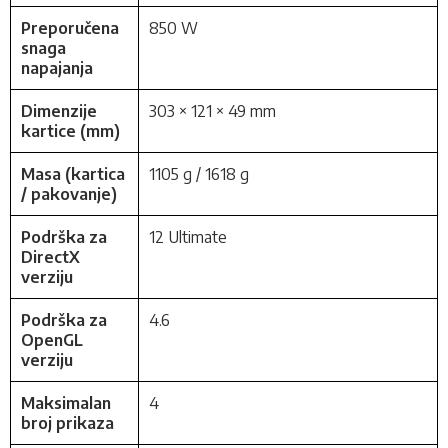
Preporučena
850 W
snaga
napajanja
Dimenzije
303 × 121 × 49 mm
kartice (mm)
Masa (kartica
1105 g / 1618 g
/ pakovanje)
Podrška za
12 Ultimate
DirectX
verziju
Podrška za
4.6
OpenGL
verziju
Maksimalan
4
broj prikaza