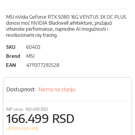
MSI nVidia GeForce RTX 5080 16G VENTUS 3X OC PLUS
donosi moć NVIDIA Blackwell arhitekture, pružajući
vrhunske performanse, napredne AI mogućnosti i
revolucionarni ray tracing.
SKU
60402
Brend
MSI
EAN
4711377292528
Nema na stanju
MP cena :
169.499 RSD
166.499 RSD
UŠTEDA 3.000
RSD