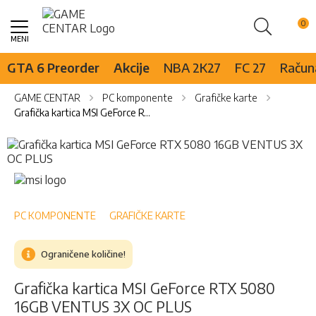
Pretraži
Skip
to
Content
GTA 6 Preorder
Akcije
NBA 2K27
FC 27
Računa
GAME CENTAR
PC komponente
Grafičke karte
Grafička kartica MSI GeForce RTX 5080 16GB VENTUS 3X OC PLUS
Skip
to
the
Skip
end
to
of
the
the
beginning
PC KOMPONENTE
GRAFIČKE KARTE
images
of
gallery
the
Ograničene količine!
images
gallery
Grafička kartica MSI GeForce RTX 5080
16GB VENTUS 3X OC PLUS