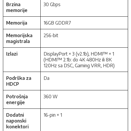
Brzina
30 Gbps
memorije
Memorija
16GB GDDR7
Memorijska
256-bit
magistrala
Izlazi
DisplayPort × 3 (v2.1b), HDMI™ × 1
(HDMI™ 2.1b: do 4K 480Hz ili 8K
120Hz sa DSC, Gaming VRR, HDR)
Podrška za
Da
HDCP
Potrošnja
360 W
energije
Dodatni
16-pin × 1
naponski
konektori