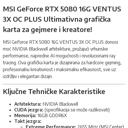
MSI GeForce RTX 5080 16G VENTUS
3X OC PLUS Ultimativna grafička
karta za gejmere i kreatore!
MSI GeForce RTX 5080 16G VENTUS 3X OC PLUS donosi
moć NVIDIA Blackwell arhitekture, pružajući vrhunske
performanse, napredne AI mogućnosti i revolucionarni ray
tracing. Ova
grafička karta
je dizajnirana za hardcore gejming,
profesionalnu kreativnost i maksimalnu efikasnost, sve uz
izdržljiv i elegantan dizajn.
Ključne Tehničke Karakteristike
Arhitektura:
NVIDIA Blackwell
CUDA jezgra:
(specifikacija se može razlikovati)
Memorija:
16GB GDDR6X
Takt jezgra:
Extreme Performance:
2655 MHz (MSI Center)