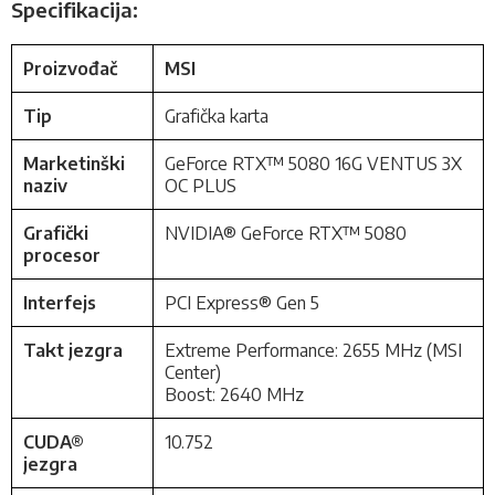
Specifikacija:
Proizvođač
MSI
Tip
Grafička karta
Marketinški
GeForce RTX™ 5080 16G VENTUS 3X
naziv
OC PLUS
Grafički
NVIDIA® GeForce RTX™ 5080
procesor
Interfejs
PCI Express® Gen 5
Takt jezgra
Extreme Performance: 2655 MHz (MSI
Center)
Boost: 2640 MHz
CUDA®
10.752
jezgra