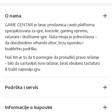
O nama
GAME CENTAR je lanac prodavnica i web platforma
specijalizovana za igre, konzole, gaming opremu,
računare i društvene igre. Naša misija je jednostavna –
da obezbedimo vrhunski izbor, brzu isporuku i
kvalitetnu podršku.
Naš tim je tu da ti pomogne da pronađeš pravo rešenje
– bilo da sastavljaš novi računar, biraš idealanu tastaturu
ili tražiš najnoviju igru.
Podrška i servis
Informacije o kupovini