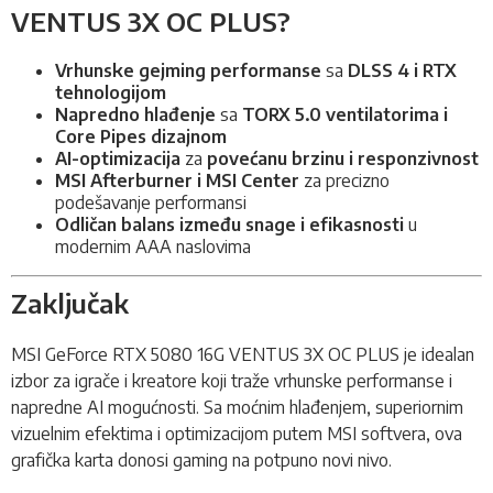
VENTUS 3X OC PLUS?
Vrhunske gejming performanse
sa
DLSS 4 i RTX
tehnologijom
Napredno hlađenje
sa
TORX 5.0 ventilatorima i
Core Pipes dizajnom
AI-optimizacija
za
povećanu brzinu i responzivnost
MSI Afterburner i MSI Center
za precizno
podešavanje performansi
Odličan balans između snage i efikasnosti
u
modernim AAA naslovima
Zaključak
MSI GeForce RTX 5080 16G VENTUS 3X OC PLUS je idealan
izbor za igrače i kreatore koji traže vrhunske performanse i
napredne AI mogućnosti. Sa moćnim hlađenjem, superiornim
vizuelnim efektima i optimizacijom putem MSI softvera, ova
grafička karta donosi gaming na potpuno novi nivo.