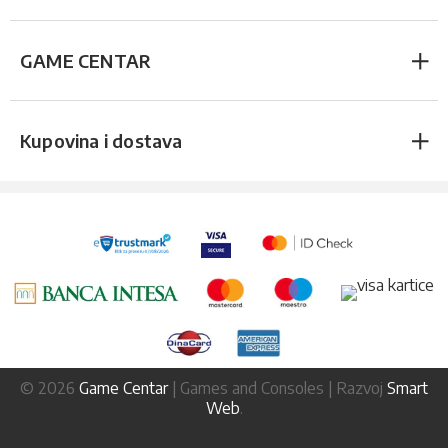
GAME CENTAR
Kupovina i dostava
© 2026
Game Centar
| Games and Consoles | Razvoj
Smart
Web
.