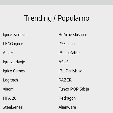
Trending / Popularno
Igrice za decu
Bežične slušalice
LEGO igrice
PS5 cena
Anker
JBL slušalice
Igre za dvoje
ASUS
Igrice Games
JBL Partybox
Logitech
RAZER
Xiaomi
Funko POP Srbija
FIFA 26
Redragon
SteelSeries
Alienware