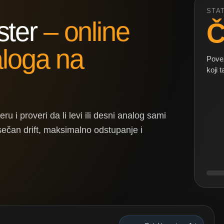
STA
ster
– online
Č
aloga na
Povež
koji 
ru i proveri da li levi ili desni analog sami
rosečan drift, maksimalno odstupanje i