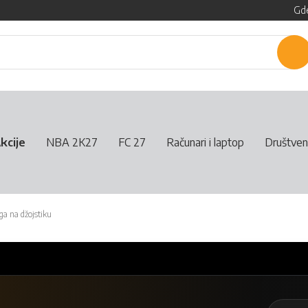
Gde
P
kcije
NBA 2K27
FC 27
Računari i laptop
Društven
oga na džojstiku