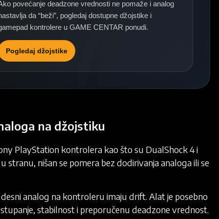
Ako povećanje deadzone vrednosti ne pomaže i analog
nastavlja da “beži”, pogledaj dostupne džojstike i
gamepad kontrolere u GAME CENTAR ponudi.
Pogledaj džojstike
naloga na džojstiku
ny PlayStation kontrolera kao što su DualShock 4 i
 stranu, nišan se pomera bez dodirivanja analoga ili se
ili desni analog na kontroleru imaju drift. Alat je posebno
odstupanje, stabilnost i preporučenu deadzone vrednost.