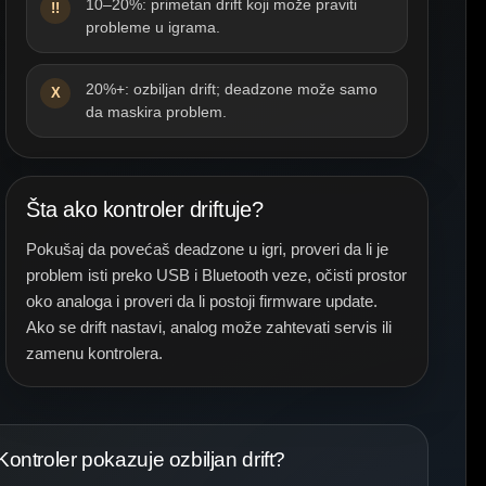
10–20%: primetan drift koji može praviti
!!
probleme u igrama.
20%+: ozbiljan drift; deadzone može samo
X
da maskira problem.
Šta ako kontroler driftuje?
Pokušaj da povećaš deadzone u igri, proveri da li je
problem isti preko USB i Bluetooth veze, očisti prostor
oko analoga i proveri da li postoji firmware update.
Ako se drift nastavi, analog može zahtevati servis ili
zamenu kontrolera.
Kontroler pokazuje ozbiljan drift?