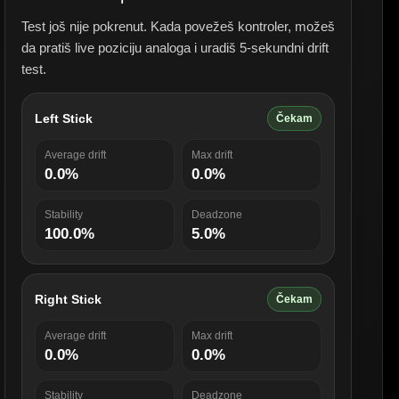
Test još nije pokrenut. Kada povežeš kontroler, možeš
da pratiš live poziciju analoga i uradiš 5-sekundni drift
test.
Left Stick
Čekam
Average drift
Max drift
0.0%
0.0%
Stability
Deadzone
100.0%
5.0%
Right Stick
Čekam
Average drift
Max drift
0.0%
0.0%
Stability
Deadzone