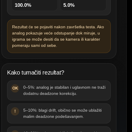
100.0%
5.0%
Rezultat će se pojaviti nakon završetka testa. Ako
analog pokazuje veće odstupanje dok miruje, u
igrama se može desiti da se kamera ili karakter
pomeraju sami od sebe.
Kako tumačiti rezultat?
0–5%: analog je stabilan i uglavnom ne traži
OK
dodatnu deadzone korekciju.
5–10%: blagi drift, obično se može ublažiti
!
malim deadzone podešavanjem.