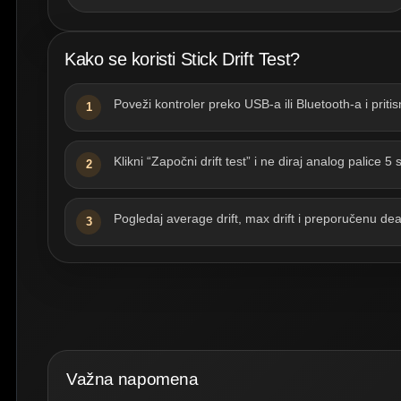
Kako se koristi Stick Drift Test?
Poveži kontroler preko USB-a ili Bluetooth-a i priti
1
Klikni “Započni drift test” i ne diraj analog palice 5
2
Pogledaj average drift, max drift i preporučenu dea
3
Važna napomena