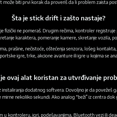
može biti prvi korak da proveriš da li problem zaista post
Šta je stick drift i zašto nastaje?
o je fizički ne pomeraš. Drugim rečima, kontroler registruj
retanje karaktera, pomeranje kamere, skretanje vozila, pom
 prašine, nečistoće, oštećenja senzora, lošeg kontakta, p
portske igre, trke, akcione avanture ili igre u kojima se 
je ovaj alat koristan za utvrđivanje pr
 instaliranja dodatnog softvera. Dovoljno je da povežeš g
 mirne nekoliko sekundi. Ako analog “beži” iz centra dok ga
m u kontroleru, igri, podešavanjima, Bluetooth vezi ili dea