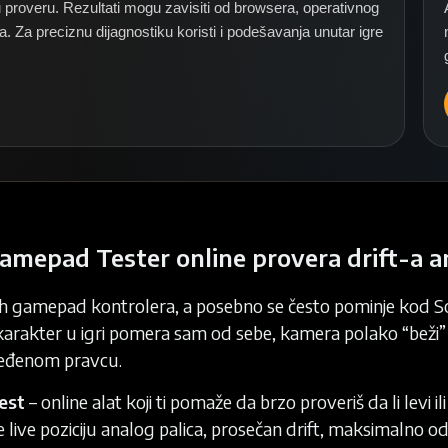
 proveru. Rezultati mogu zavisiti od browsera, operativnog
. Za preciznu dijagnostiku koristi i podešavanja unutar igre
 Gamepad Tester online provera drift-a a
h gamepad kontrolera, a posebno se često pominje kod So
arakter u igri pomera sam od sebe, kamera polako “beži” u
dređenom pravcu.
Test
– online alat koji ti pomaže da brzo proveriš da li levi 
e live poziciju analog palica, prosečan drift, maksimalno 