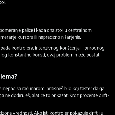
oji.
e pomeranje palice i kada ona stoji u centralnom
eranje kursora ili neprecizno nišanjenje.
ada kontrolera, intenzivnog korišćenja ili prirodnog
analog konstantno koristi, ovaj problem može postati
oblema?
amepad sa računarom, pritisneš bilo koji taster da ga
 ne dodiruješ, alat će to prikazati kroz procente drift-
dzone vrednosti. Ako isti kontroler pokazuje drift i u