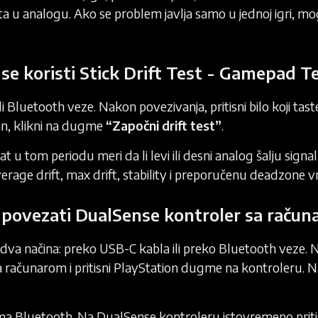
ta u analogu. Ako se problem javlja samo u jednoj igri, mo
se koristi Stick Drift Test - Gamepad T
 Bluetooth veze. Nakon povezivanja, pritisni bilo koji ta
an, klikni na dugme
“Započni drift test”
.
t u tom periodu meri da li levi ili desni analog šalju sig
average drift, max drift, stability i preporučenu deadzone 
povezati DualSense kontroler sa raču
 načina: preko USB-C kabla ili preko Bluetooth veze. Naj
a računarom i pritisni PlayStation dugme na kontroleru. 
ima Bluetooth. Na DualSense kontroleru istovremeno pritis