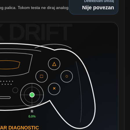
Detektovani uređaj
Nije povezan
og palica. Tokom testa ne diraj analog
 DRIFT
△
□
○
×
R
0.0%
AR DIAGNOSTIC