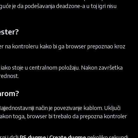
guće je da podešavanja deadzone-a u toj igri nisu
ester?
ster na kontroleru kako bi ga browser prepoznao kroz
nal iako stoje u centralnom položaju. Nakon završetka
vrednost.
narom?
jednostavniji način je povezivanje kablom. Uključi
Nakon toga, browser bi trebalo da prepozna kontroler
ni i drži
PS dugme
i
Create dugme
nekoliko sekundi,