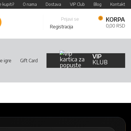
 kupiti?
O nama
Dostava
VIP Club
Blog
Kontakt
Skip
KORPA
Prijavi se
retraži
to
0,00 RSD
Registracija
Content
VIP
e igre
Gift Card
KLUB