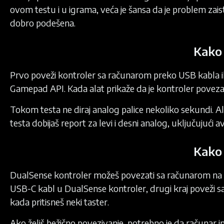
ovom testu i u igrama, veća je šansa da je problem zais
dobro podešena.
Kako 
Prvo poveži kontroler sa računarom preko USB kabla ili
Gamepad API. Kada alat prikaže da je kontroler povez
Tokom testa ne diraj analog palice nekoliko sekundi. Ala
testa dobijaš report za levi i desni analog, uključujući 
Kako 
DualSense kontroler možeš povezati sa računarom na dva
USB-C kabl u DualSense kontroler, drugi kraj poveži s
kada pritisneš neki taster.
Ako želiš bežično povezivanje, potrebno je da računar 