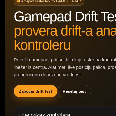
Gamepad Tester tool by GAME CENTAR
Gamepad Drift Te
provera drift-a an
kontroleru
Poveži gamepad, pritisni bilo koji taster na kontrole
“beže” iz centra. Alat meri live poziciju palica, p
preporučenu deadzone vrednost.
Započni drift test
Resetuj test
Live prikaz kontrolera