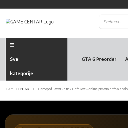
Sve
GTA 6 Preorder
A
kategorije
GAME CENTAR
Gamepad Tester - Stick Drift Test – online provera drift-a anal