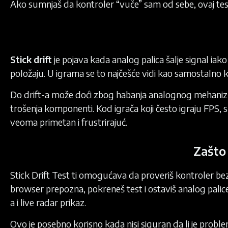
Ako sumnjaš da kontroler “vuče” sam od sebe, ovaj test 
Stick drift
je pojava kada analog palica šalje signal iak
položaju. U igrama se to najčešće vidi kao samostalno k
Do drift-a može doći zbog habanja analognog mehanizma,
trošenja komponenti. Kod igrača koji često igraju FPS, s
veoma primetan i frustrirajuć.
Zašto 
Stick Drift Test ti omogućava da proveriš kontroler bez
browser prepozna, pokreneš test i ostaviš analog palice
a i live radar prikaz.
Ovo je posebno korisno kada nisi siguran da li je proble