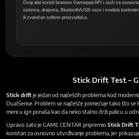
Ovaj alat koristi browser Gamepad API i služi za osnovnu
sistema, drajvera, Bluetooth/USB veze i modela kontrolera
ili zvaničan softver proizvođača.
Stick Drift Test –
Stick drift
je jedan od najčešćih problema kod moderni
DualSense. Problem se najčešće primećuje tako što se k
meni u igri ponaša kao da neko stalno drži palicu u o
Upravo zato je GAME CENTAR pripremio
Stick Drift 
koristan za osnovno utvrđivanje problema, jer prikazuj