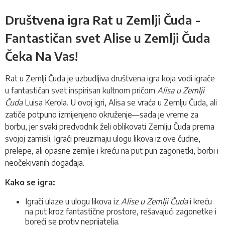
Društvena igra Rat u Zemlji Čuda -
Fantastičan svet Alise u Zemlji Čuda
Čeka Na Vas
!
Rat u Zemlji Čuda je uzbudljiva
društvena igra
koja vodi igrače
u fantastičan svet inspirisan kultnom pričom
Alisa u Zemlji
Čuda
Luisa Kerola. U ovoj igri, Alisa se vraća u Zemlju Čuda, ali
zatiče potpuno izmijenjeno okruženje—sada je vreme za
borbu, jer svaki predvodnik želi oblikovati Zemlju Čuda prema
svojoj zamisli. Igrači preuzimaju ulogu likova iz ove čudne,
prelepe, ali opasne zemlje i kreću na put pun zagonetki, borbi i
neočekivanih događaja.
Kako se igra:
Igrači ulaze u ulogu likova iz
Alise u Zemlji Čuda
i kreću
na put kroz fantastične prostore, rešavajući zagonetke i
boreći se protiv neprijatelja.