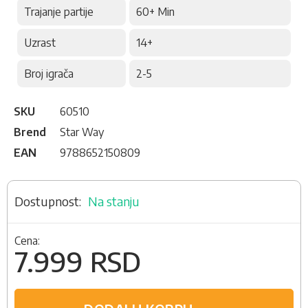
Trajanje partije
60+ Min
Uzrast
14+
Broj igrača
2-5
SKU
60510
Brend
Star Way
EAN
9788652150809
Na stanju
Cena:
7.999 RSD