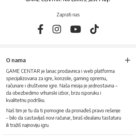
Zaprati nas
O nama
GAME CENTAR je lanac prodavnica i web platforma
specijalizovana za igre, konzole, gaming opremu,
računare i društvene igre. Naša misija je jednostavna –
da obezbedimo vrhunski izbor, brzu isporuku i
kvalitetnu podršku.
Naš tim je tu da ti pomogne da pronađeš pravo rešenje
– bilo da sastavljaš novi računar, biraš idealanu tastaturu
ili tražiš najnoviju igru.