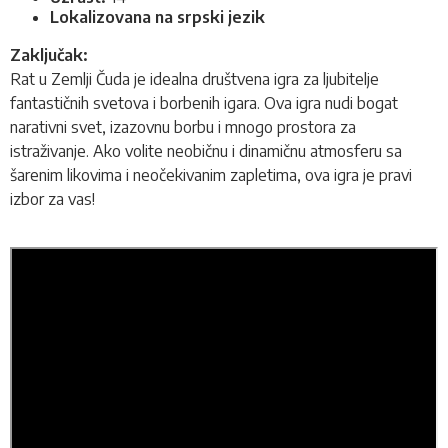
Lokalizovana na srpski jezik
Zaključak:
Rat u Zemlji Čuda je idealna društvena igra za ljubitelje
fantastičnih svetova i borbenih igara. Ova igra nudi bogat
narativni svet, izazovnu borbu i mnogo prostora za
istraživanje. Ako volite neobičnu i dinamičnu atmosferu sa
šarenim likovima i neočekivanim zapletima, ova igra je pravi
izbor za vas!