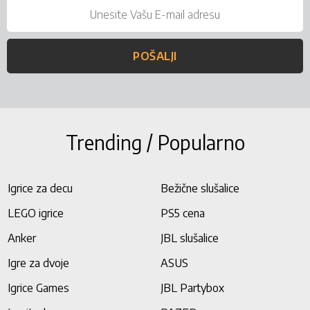
POŠALJI
Trending / Popularno
Igrice za decu
Bežične slušalice
LEGO igrice
PS5 cena
Anker
JBL slušalice
Igre za dvoje
ASUS
Igrice Games
JBL Partybox