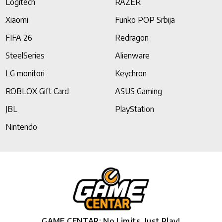
Logitech
RAZER
Xiaomi
Funko POP Srbija
FIFA 26
Redragon
SteelSeries
Alienware
LG monitori
Keychron
ROBLOX Gift Card
ASUS Gaming
JBL
PlayStation
Nintendo
GAME CENTAR: No Limits, Just Play!