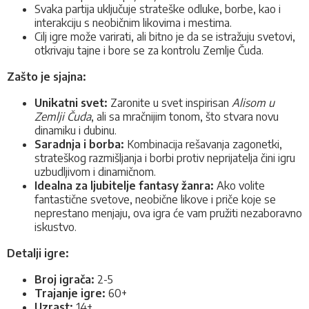
Svaka partija uključuje strateške odluke, borbe, kao i
interakciju s neobičnim likovima i mestima.
Cilj igre može varirati, ali bitno je da se istražuju svetovi,
otkrivaju tajne i bore se za kontrolu Zemlje Čuda.
Zašto je sjajna:
Unikatni svet:
Zaronite u svet inspirisan
Alisom u
Zemlji Čuda
, ali sa mračnijim tonom, što stvara novu
dinamiku i dubinu.
Saradnja i borba:
Kombinacija rešavanja zagonetki,
strateškog razmišljanja i borbi protiv neprijatelja čini igru
uzbudljivom i dinamičnom.
Idealna za ljubitelje fantasy žanra:
Ako volite
fantastične svetove, neobične likove i priče koje se
neprestano menjaju, ova igra će vam pružiti nezaboravno
iskustvo.
Detalji igre:
Broj igrača:
2-5
Trajanje igre:
60+
Uzrast:
14+