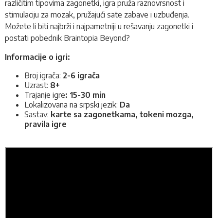
različitim tipovima zagonetki, igra pruža raznovrsnost i
stimulaciju za mozak, pružajući sate zabave i uzbuđenja.
Možete li biti najbrži i najpametniji u rešavanju zagonetki i
postati pobednik Braintopia Beyond?
Informacije o igri:
Broj igrača:
2-6 igrača
Uzrast:
8+
Trajanje igre
: 15-30 min
Lokalizovana na srpski jezik:
Da
Sastav:
karte sa zagonetkama, tokeni mozga,
pravila igre