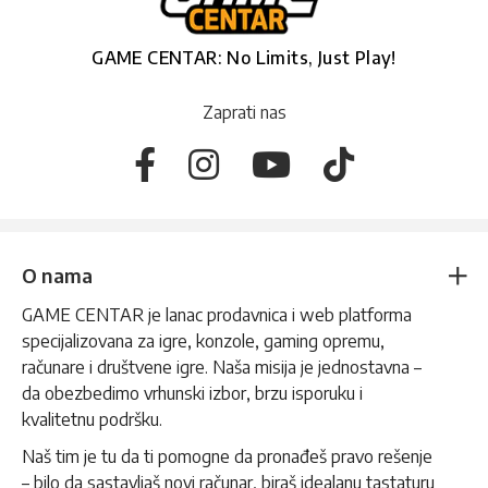
GAME CENTAR: No Limits, Just Play!
Zaprati nas
O nama
GAME CENTAR je lanac prodavnica i web platforma
specijalizovana za igre, konzole, gaming opremu,
računare i društvene igre. Naša misija je jednostavna –
da obezbedimo vrhunski izbor, brzu isporuku i
kvalitetnu podršku.
Naš tim je tu da ti pomogne da pronađeš pravo rešenje
– bilo da sastavljaš novi računar, biraš idealanu tastaturu