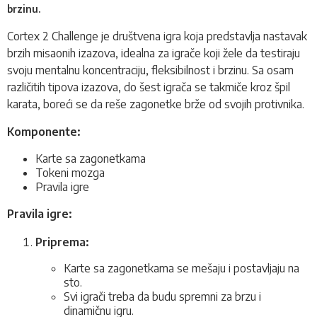
brzinu.
Cortex 2 Challenge je
društvena igra
koja predstavlja nastavak
brzih misaonih izazova, idealna za igrače koji žele da testiraju
svoju mentalnu koncentraciju, fleksibilnost i brzinu. Sa osam
različitih tipova izazova, do šest igrača se takmiče kroz špil
karata, boreći se da reše zagonetke brže od svojih protivnika.
Komponente:
Karte sa zagonetkama
Tokeni mozga
Pravila igre
Pravila igre:
Priprema:
Karte sa zagonetkama se mešaju i postavljaju na
sto.
Svi igrači treba da budu spremni za brzu i
dinamičnu igru.