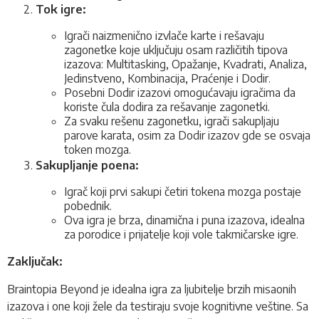
Tok igre:
Igrači naizmenično izvlače karte i rešavaju
zagonetke koje uključuju osam različitih tipova
izazova: Multitasking, Opažanje, Kvadrati, Analiza,
Jedinstveno, Kombinacija, Praćenje i Dodir.
Posebni Dodir izazovi omogućavaju igračima da
koriste čula dodira za rešavanje zagonetki.
Za svaku rešenu zagonetku, igrači sakupljaju
parove karata, osim za Dodir izazov gde se osvaja
token mozga.
Sakupljanje poena:
Igrač koji prvi sakupi četiri tokena mozga postaje
pobednik.
Ova igra je brza, dinamična i puna izazova, idealna
za porodice i prijatelje koji vole takmičarske igre.
Zaključak:
Braintopia Beyond je idealna igra za ljubitelje brzih misaonih
izazova i one koji žele da testiraju svoje kognitivne veštine
.
Sa