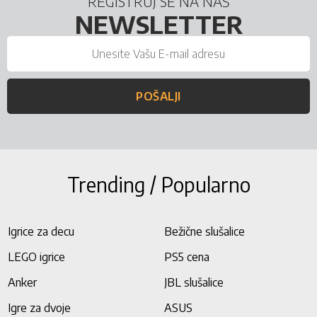
REGISTRUJ SE NA NAŠ
NEWSLETTER
POŠALJI
Trending / Popularno
Igrice za decu
Bežične slušalice
LEGO igrice
PS5 cena
Anker
JBL slušalice
Igre za dvoje
ASUS