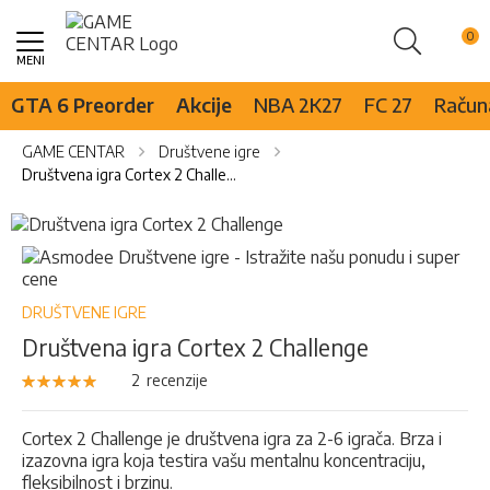
Pretraži
Skip
to
Content
GTA 6 Preorder
Akcije
NBA 2K27
FC 27
Računa
GAME CENTAR
Društvene igre
Društvena igra Cortex 2 Challenge
Skip
to
Skip
the
to
end
the
of
beginning
DRUŠTVENE IGRE
the
of
Društvena igra Cortex 2 Challenge
images
the
gallery
images
Rejting:
2
recenzije
100
100
% of
gallery
Cortex 2 Challenge je društvena igra za 2-6 igrača. Brza i
izazovna igra koja testira vašu mentalnu koncentraciju,
fleksibilnost i brzinu.