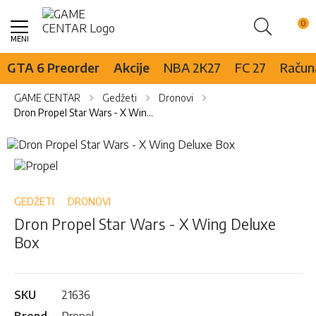
Pretraži
Skip
to
Content
GTA 6 Preorder
Akcije
NBA 2K27
FC 27
Računa
GAME CENTAR
Gedžeti
Dronovi
Dron Propel Star Wars - X Wing Deluxe Box
Skip
to
Skip
the
to
end
the
of
beginning
GEDŽETI
DRONOVI
the
of
Dron Propel Star Wars - X Wing Deluxe
images
the
Box
gallery
images
gallery
SKU
21636