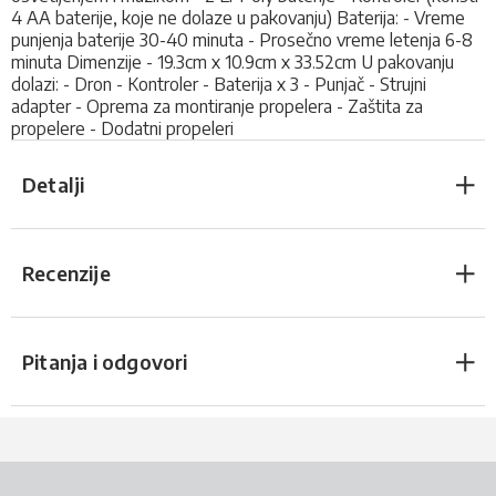
4 AA baterije, koje ne dolaze u pakovanju) Baterija: - Vreme
punjenja baterije 30-40 minuta - Prosečno vreme letenja 6-8
minuta Dimenzije - 19.3cm x 10.9cm x 33.52cm U pakovanju
dolazi: - Dron - Kontroler - Baterija x 3 - Punjač - Strujni
adapter - Oprema za montiranje propelera - Zaštita za
propelere - Dodatni propeleri
Detalji
Recenzije
Pitanja i odgovori