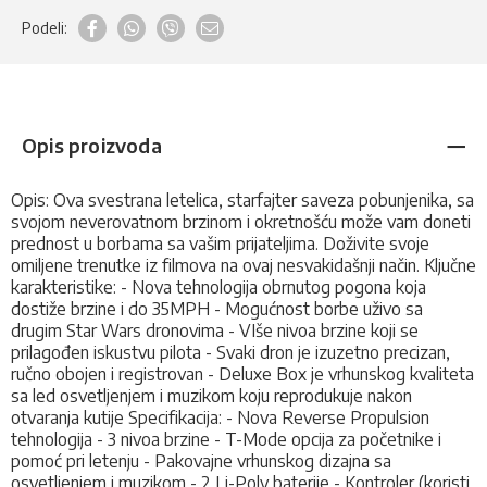
Podeli:
Opis proizvoda
Opis: Ova svestrana letelica, starfajter saveza pobunjenika, sa
svojom neverovatnom brzinom i okretnošću može vam doneti
prednost u borbama sa vašim prijateljima. Doživite svoje
omiljene trenutke iz filmova na ovaj nesvakidašnji način. Ključne
karakteristike: - Nova tehnologija obrnutog pogona koja
dostiže brzine i do 35MPH - Mogućnost borbe uživo sa
drugim Star Wars dronovima - VIše nivoa brzine koji se
prilagođen iskustvu pilota - Svaki dron je izuzetno precizan,
ručno obojen i registrovan - Deluxe Box je vrhunskog kvaliteta
sa led osvetljenjem i muzikom koju reprodukuje nakon
otvaranja kutije Specifikacija: - Nova Reverse Propulsion
tehnologija - 3 nivoa brzine - T-Mode opcija za početnike i
pomoć pri letenju - Pakovajne vrhunskog dizajna sa
osvetljenjem i muzikom - 2 Li-Poly baterije - Kontroler (koristi