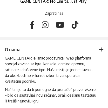
GAME CENTAR: No Limits, Just Play!
Zaprati nas
O nama
GAME CENTAR je lanac prodavnica i web platforma
specijalizovana za igre, konzole, gaming opremu,
računare i društvene igre. Naša misija je jednostavna –
da obezbedimo vrhunski izbor, brzu isporuku i
kvalitetnu podršku.
Naš tim je tu da ti pomogne da pronađeš pravo rešenje
– bilo da sastavljaš novi računar, biraš idealanu tastaturu
ili tražiš najnoviju igru.