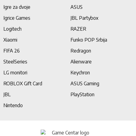
Igre za dvoje
ASUS
Igrice Games
JBL Partybox
Logitech
RAZER
Xiaomi
Funko POP Srbija
FIFA 26
Redragon
SteelSeries
Alienware
LG monitori
Keychron
ROBLOX Gift Card
ASUS Gaming
JBL
PlayStation
Nintendo