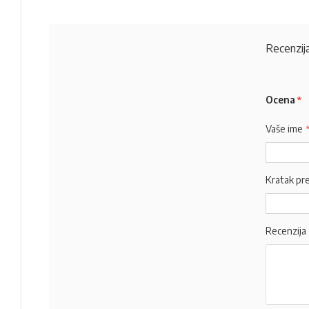
Recenzija
Ocena
Vaše ime
Kratak pr
Recenzija