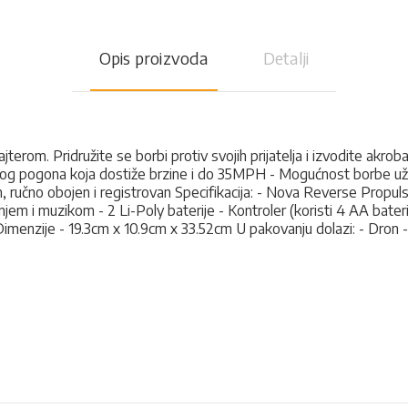
Opis proizvoda
Detalji
rfajterom. Pridružite se borbi protiv svojih prijatelja i izvodite ak
nutog pogona koja dostiže brzine i do 35MPH - Mogućnost borbe uži
n, ručno obojen i registrovan Specifikacija: - Nova Reverse Propul
jem i muzikom - 2 Li-Poly baterije - Kontroler (koristi 4 AA bater
menzije - 19.3cm x 10.9cm x 33.52cm U pakovanju dolazi: - Dron - K