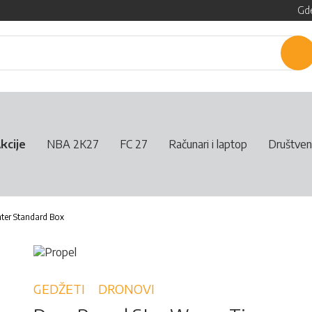
Gde
P
kcije
NBA 2K27
FC 27
Računari i laptop
Društven
hter Standard Box
GEDŽETI
DRONOVI