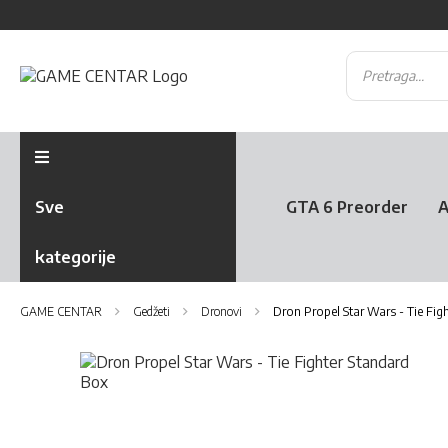
Sve
GTA 6 Preorder
A
kategorije
GAME CENTAR
Gedžeti
Dronovi
Dron Propel Star Wars - Tie Fig
Skip
to
the
Skip
end
to
of
the