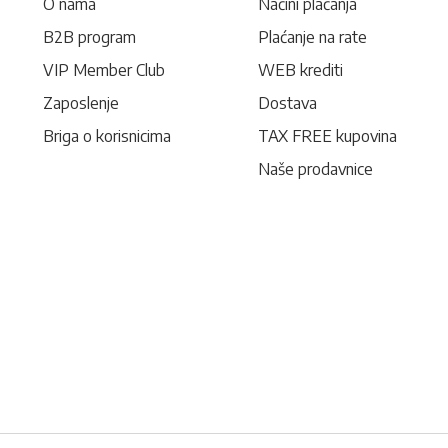
O nama
Načini plaćanja
B2B program
Plaćanje na rate
VIP Member Club
WEB krediti
Zaposlenje
Dostava
Briga o korisnicima
TAX FREE kupovina
Naše prodavnice