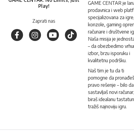
GAME CENTAR: No Limits, Just
GAME CENTAR je lan
Play!
prodavnica i web plat
specijalizovana za igre
Zaprati nas
konzole, gaming opre
računare i društvene ig
Naša misija je jednost
– da obezbedimo vrhu
izbor, brzu isporuku i
kvalitetnu podršku.
Naš tim je tu da ti
pomogne da pronađe
pravo rešenje – bilo da
sastavljaš novi računar
biraš idealanu tastaturu 
tražiš najnoviju igru.