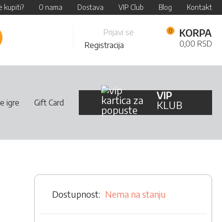
 kupiti?
O nama
Dostava
VIP Club
Blog
Kontakt
Skip
KORPA
Prijavi se
retraži
to
0,00 RSD
Registracija
Content
VIP
e igre
Gift Card
KLUB
Nema na stanju