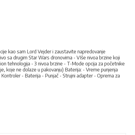
robacije kao sam Lord Vejder i zaustavite napredovanje
vo sa drugim Star Wars dronovima - VIše nivoa brzine koji
sion tehnologija - 3 nivoa brzine - T-Mode opcija za početnike
ije, koje ne dolaze u pakovanju) Baterija: - Vreme punjenja
ontroler - Baterija - Punjač - Strujni adapter - Oprema za