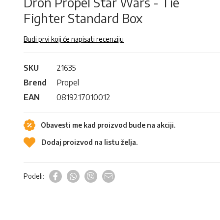
Dron Propel Star Wars - Tie
Fighter Standard Box
Budi prvi koji će napisati recenziju
SKU
21635
Brend
Propel
EAN
0819217010012
Obavesti me kad proizvod bude na akciji.
Dodaj proizvod na listu želja.
Podeli: