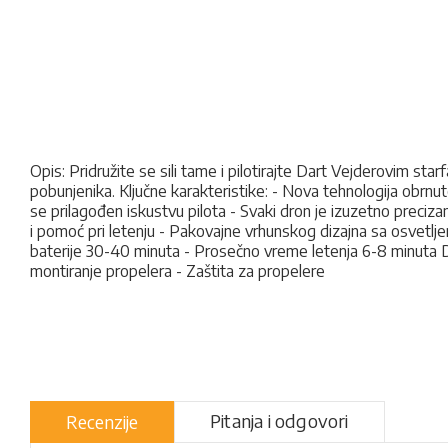
Opis: Pridružite se sili tame i pilotirajte Dart Vejderovim sta
pobunjenika. Ključne karakteristike: - Nova tehnologija obr
se prilagođen iskustvu pilota - Svaki dron je izuzetno preciza
i pomoć pri letenju - Pakovajne vrhunskog dizajna sa osvetljen
baterije 30-40 minuta - Prosečno vreme letenja 6-8 minuta Di
montiranje propelera - Zaštita za propelere
Pitanja i odgovori
Recenzije