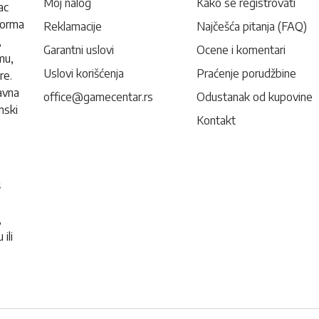
Moj nalog
Kako se registrovati
ac
forma
Reklamacije
Najčešća pitanja (FAQ)
,
Garantni uslovi
Ocene i komentari
mu,
Uslovi korišćenja
Praćenje porudžbine
re.
avna
office@gamecentar.rs
Odustanak od kupovine
nski
Kontakt
š
,
ili