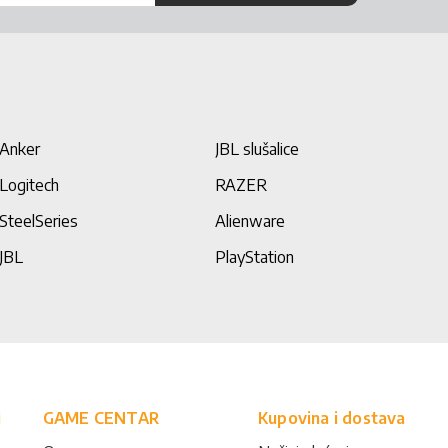
Anker
JBL slušalice
Logitech
RAZER
SteelSeries
Alienware
JBL
PlayStation
i
GAME CENTAR
Kupovina i dostava