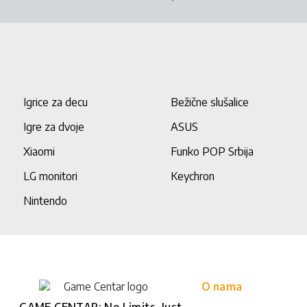
Igrice za decu
Bežične slušalice
Igre za dvoje
ASUS
Xiaomi
Funko POP Srbija
LG monitori
Keychron
Nintendo
O nama