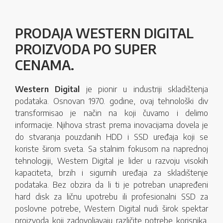
PRODAJA WESTERN DIGITAL
PROIZVODA PO SUPER
CENAMA.
Western Digital
je pionir u industriji skladištenja
podataka. Osnovan 1970. godine, ovaj tehnološki div
transformisao je način na koji čuvamo i delimo
informacije. Njihova strast prema inovacijama dovela je
do stvaranja pouzdanih HDD i SSD uređaja koji se
koriste širom sveta. Sa stalnim fokusom na naprednoj
tehnologiji, Western Digital je lider u razvoju visokih
kapaciteta, brzih i sigurnih uređaja za skladištenje
podataka. Bez obzira da li ti je potreban unapređeni
hard disk za ličnu upotrebu ili profesionalni SSD za
poslovne potrebe, Western Digital nudi širok spektar
proizvoda koji zadovoljavaju različite potrebe korisnika.