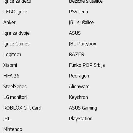
Igrice za decu
Bežične slušalice
LEGO igrice
PS5 cena
Anker
JBL slušalice
Igre za dvoje
ASUS
Igrice Games
JBL Partybox
Logitech
RAZER
Xiaomi
Funko POP Srbija
FIFA 26
Redragon
SteelSeries
Alienware
LG monitori
Keychron
ROBLOX Gift Card
ASUS Gaming
JBL
PlayStation
Nintendo