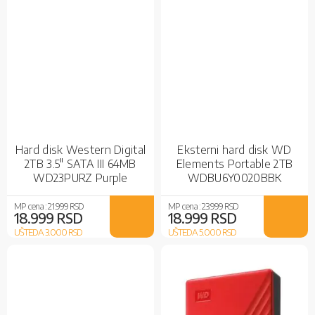
Hard disk Western Digital
Eksterni hard disk WD
2TB 3.5" SATA III 64MB
Elements Portable 2TB
WD23PURZ Purple
WDBU6Y0020BBK
MP cena :
21.999 RSD
MP cena :
23.999 RSD
18.999 RSD
18.999 RSD
UŠTEDA 3.000
RSD
UŠTEDA 5.000
RSD