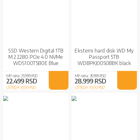
SSD Western Digital 1TB
Eksterni hard disk WD My
M.2 2280 PCIe 4.0 NVMe
Passport 5TB
WDS100T5B0E Blue
WDBPKJ0050BBK black
SN5100
MP cena :
25.999 RSD
MP cena :
35.999 RSD
22.499 RSD
28.999 RSD
UŠTEDA 3.500
RSD
UŠTEDA 7.000
RSD