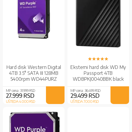
Rejting:
100%
Hard disk Western Digital
Eksterni hard disk WD My
4TB 3.5" SATA III 128MB
Passport 4TB
5400rpm WD44PURZ
WDBPKJ0040BBK black
Purple
MP cena :
31.999 RSD
MP cena :
36.499 RSD
27.999 RSD
29.499 RSD
UŠTEDA 4.000
RSD
UŠTEDA 7.000
RSD