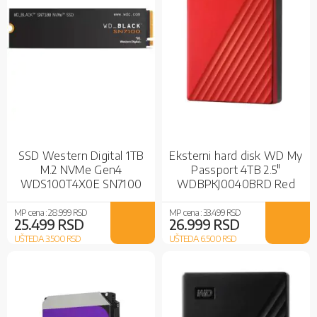
SSD Western Digital 1TB
Eksterni hard disk WD My
M.2 NVMe Gen4
Passport 4TB 2.5"
WDS100T4X0E SN7100
WDBPKJ0040BRD Red
Black SSD
MP cena :
28.999 RSD
MP cena :
33.499 RSD
25.499 RSD
26.999 RSD
UŠTEDA 3.500
RSD
UŠTEDA 6.500
RSD