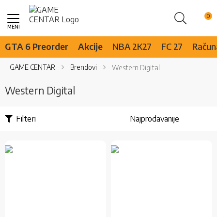
Pretraži
Skip
to
Content
GTA 6 Preorder
Akcije
NBA 2K27
FC 27
Računa
GAME CENTAR
Brendovi
Western Digital
Western Digital
Filteri