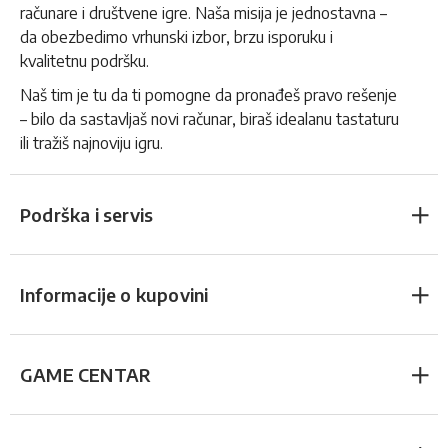
računare i društvene igre. Naša misija je jednostavna –
da obezbedimo vrhunski izbor, brzu isporuku i
kvalitetnu podršku.
Naš tim je tu da ti pomogne da pronađeš pravo rešenje
– bilo da sastavljaš novi računar, biraš idealanu tastaturu
ili tražiš najnoviju igru.
Podrška i servis
Informacije o kupovini
GAME CENTAR