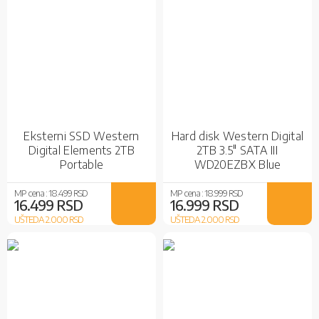
Eksterni SSD Western
Hard disk Western Digital
Digital Elements 2TB
2TB 3.5" SATA III
Portable
WD20EZBX Blue
WDBU6Y0020BBK-WESN
Black
MP cena :
18.499 RSD
MP cena :
18.999 RSD
16.499 RSD
16.999 RSD
UŠTEDA 2.000
RSD
UŠTEDA 2.000
RSD