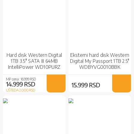
Hard disk Western Digital
Eksterni hard disk Western
1TB 3.5" SATA III 64MB
Digital My Passport 1TB 2.5"
IntelliPower WD10PURZ
WDBYVG0010BBK
Purple
MP cena :
16.999 RSD
14.999 RSD
15.999 RSD
UŠTEDA 2.000
RSD