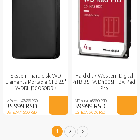
Eksterni hard disk WD
Hard disk Western Digital
Elements Portable 6TB 2.5"
4TB 3.5" WD4005FFBX Red
WDBHJS0060BBK
Pro
MP cena :
47.499 RSD
MP cena :
45.999 RSD
35.999 RSD
39.999 RSD
UŠTEDA 11.500
RSD
UŠTEDA 6.000
RSD
Page
You're currently reading page
1
Page
Page
Sledeće
2