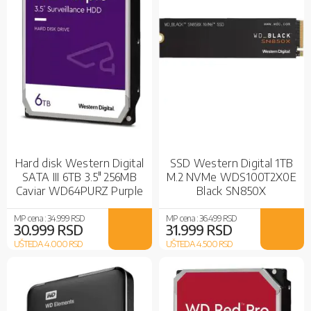
Hard disk Western Digital
SSD Western Digital 1TB
SATA III 6TB 3.5" 256MB
M.2 NVMe WDS100T2X0E
Caviar WD64PURZ Purple
Black SN850X
MP cena :
34.999 RSD
MP cena :
36.499 RSD
30.999 RSD
31.999 RSD
UŠTEDA 4.000
RSD
UŠTEDA 4.500
RSD