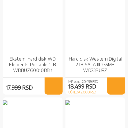
Eksterni hard disk WD
Hard disk Western Digital
Elements Portable 1TB
2TB SATA III 256MB
WDBUZG0010BBK
WD23PURZ
MP cena :
20.499 RSD
18.499 RSD
17.999 RSD
UŠTEDA 2.000
RSD