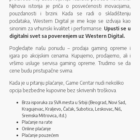
Njihova istorija je priča o posvećenosti inovacijama,
pouzdanosti i brzini. Kada se radi o skladištenju
podataka, Western Digital je ime koje se izdvaja kao
sinonim za vrhunski kvalitet i performanse.
Upusti se u
digitalni svet sa poverenjem uz Western Digital.
Pogledajte našu ponudu – prodaja gaming opreme i
igara po akcijskim cenama. Kupujemo, prodajemo, ali i
vršimo usluge servisa gaming opreme. Trudimo se da
cene budu pristupačne svima.
Kada je u pitanju plaćanje, Game Centar nudi nekoliko
opcija bezbedne kupovine bez skrivenih troškova.
Brza isporuka za SVA mesta u Srbiji (Beograd, Novi Sad,
Kragujevac, Kraljevo, Čačak, Subotica, Leskovac, Niš,
Sremska Mitrovica, itd.)
Plaćanje na rate
Online plaćanje
Plaćanje pouzećem