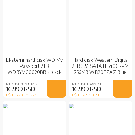
Eksterni hard disk WD My
Hard disk Western Digital
Passport 2TB
2TB 3.5" SATA III 5400RPM
WDBYVG0020BBK black
256MB WD20EZAZ Blue
MP cena :
20.999 RSD
MP cena :
19.499 RSD
16.999 RSD
16.999 RSD
UŠTEDA 4.000
RSD
UŠTEDA 2.500
RSD