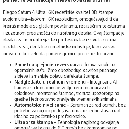
Elegoo Saturn 4 Ultra 16K redefiniše kvalitet 3D štampe
svojom ultra-visokom 16K rezolucijom, omogućavajući ti da
kreiraš modele sa glatkim površinama, realističnim teksturama
i izuzetnom preciznošću do najsitnijeg detalja. Ovaj štampač je
idealan za hobi entuzijaste i profesionalce iz sveta dizajna,
modelarstva, dentalne i umetničke industrije, kao i za sve
inovatore koji žele da pomere granice preciznosti i brzine.
Pametno grejanje rezervoara
održava smolu na
optimalnih 30°C, čime obezbeđuje savršen prianjanje
slojeva i smanjuje pojavu defekata štampe.
Nadgledajte u realnom vremenu
– Integrisana AI
kamera sa komornim osvetljenjem omogućava ti
celodnevni monitoring štampe, trenuta upozorenja na
greške i jednostavno pravljenje vremenskih snimaka.
Automatsko nivelisanje
– Spreman za rad odmah, bez
potrebe za ručnim podešavanjima, uz jednostavan rad,
idealno za početnike i profesionalce.
Ultrabrza štampa
– Tehnologija nagibnog odvajanja
omogućava brzinu do 150 mm/h bez kompromisa po