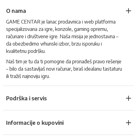
O nama
GAME CENTAR je lanac prodavnica i web platforma
specijalizovana za igre, konzole, gaming opremu,
računare i društvene igre. Naša misija je jednostavna –
da obezbedimo vrhunski izbor, brzu isporuku i
kvalitetnu podršku.
Naš tim je tu da ti pomogne da pronađeš pravo rešenje
– bilo da sastavljaš novi računar, biraš idealanu tastaturu
ili tražiš najnoviju igru.
Podrška i servis
Informacije o kupovini