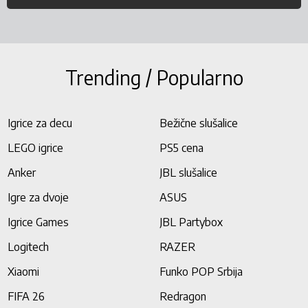
Trending / Popularno
Igrice za decu
Bežične slušalice
LEGO igrice
PS5 cena
Anker
JBL slušalice
Igre za dvoje
ASUS
Igrice Games
JBL Partybox
Logitech
RAZER
Xiaomi
Funko POP Srbija
FIFA 26
Redragon