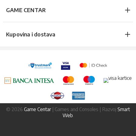
GAME CENTAR
Kupovina i dostava
© 2026
Game Centar
| Games and Consoles | Razvoj
Smart
Web
.