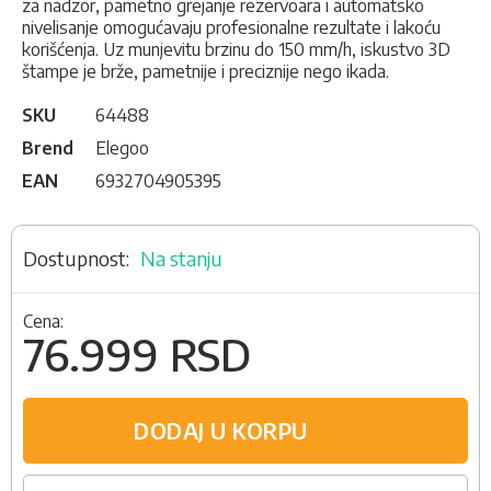
za nadzor, pametno grejanje rezervoara i automatsko
nivelisanje omogućavaju profesionalne rezultate i lakoću
korišćenja. Uz munjevitu brzinu do 150 mm/h, iskustvo 3D
štampe je brže, pametnije i preciznije nego ikada.
SKU
64488
Brend
Elegoo
EAN
6932704905395
Na stanju
Cena:
76.999 RSD
DODAJ U KORPU