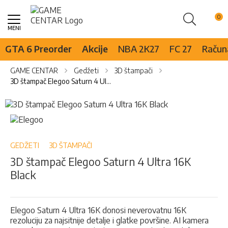
Pretraži
Skip
to
Content
GTA 6 Preorder
Akcije
NBA 2K27
FC 27
Računa
GAME CENTAR
Gedžeti
3D štampači
3D štampač Elegoo Saturn 4 Ultra 16K Black
Skip
to
Skip
the
to
end
the
of
beginning
GEDŽETI
3D ŠTAMPAČI
the
of
3D štampač Elegoo Saturn 4 Ultra 16K
images
the
Black
gallery
images
gallery
Elegoo Saturn 4 Ultra 16K donosi neverovatnu 16K
rezoluciju za najsitnije detalje i glatke površine. AI kamera