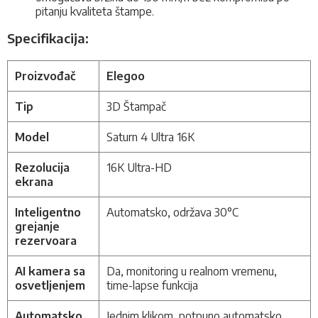
pitanju kvaliteta štampe.
Specifikacija:
Proizvođač
Elegoo
Tip
3D Štampač
Model
Saturn 4 Ultra 16K
Rezolucija
16K Ultra-HD
ekrana
Inteligentno
Automatsko, održava 30°C
grejanje
rezervoara
AI kamera sa
Da, monitoring u realnom vremenu,
osvetljenjem
time-lapse funkcija
Automatsko
Jednim klikom, potpuno automatsko