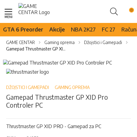
Pretraži
Skip
to
Content
GTA 6 Preorder
Akcije
NBA 2K27
FC 27
Računa
GAME CENTAR
Gaming oprema
Džojstici i Gamepadi
Gamepad Thrustmaster GP XID Pro Controler PC
Skip
to
Skip
the
to
end
the
of
beginning
DŽOJSTICI I GAMEPADI
GAMING OPREMA
the
of
Gamepad Thrustmaster GP XID Pro
images
the
Controler PC
gallery
images
gallery
Thrustmaster GP XID PRO - Gamepad za PC