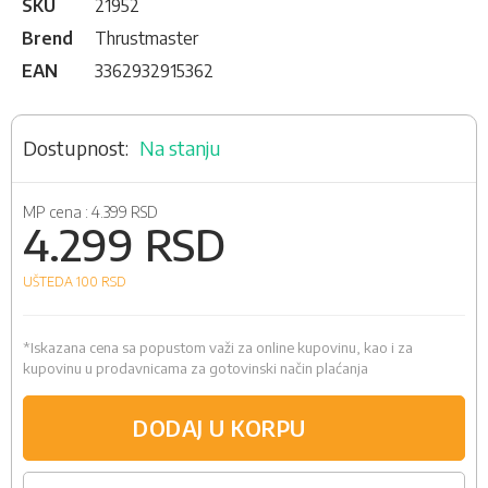
SKU
21952
Brend
Thrustmaster
EAN
3362932915362
Na stanju
MP cena :
4.399 RSD
4.299 RSD
UŠTEDA 100
RSD
*Iskazana cena sa popustom važi za online kupovinu, kao i za
kupovinu u prodavnicama za gotovinski način plaćanja
DODAJ U KORPU