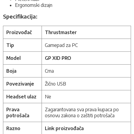
Ergonomski dizajn
Specifikacija:
Proizvođač
Thrustmaster
Tip
Gamepad za PC
Model
GP XID PRO
Boja
Crna
Povezivanje
Žično USB
Headset ulaz
Ne
Prava
Zagarantovana sva prava kupaca po
potrošača
osnovu zakona o zaštiti potrošača
Razno
Link proizvođača