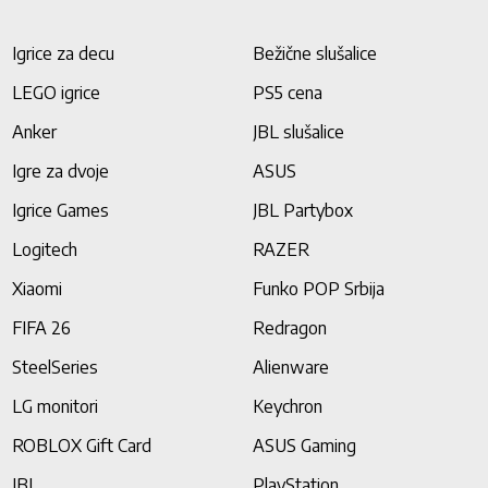
Igrice za decu
Bežične slušalice
LEGO igrice
PS5 cena
Anker
JBL slušalice
Igre za dvoje
ASUS
Igrice Games
JBL Partybox
Logitech
RAZER
Xiaomi
Funko POP Srbija
FIFA 26
Redragon
SteelSeries
Alienware
LG monitori
Keychron
ROBLOX Gift Card
ASUS Gaming
JBL
PlayStation