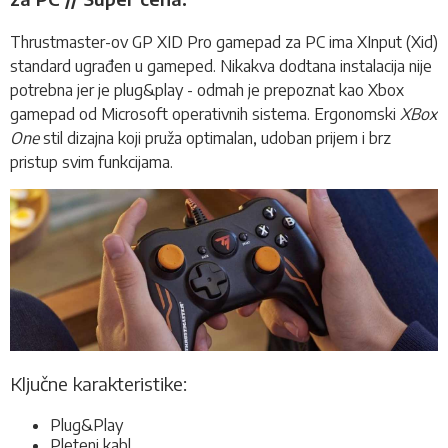
Thrustmaster-ov GP XID Pro
gamepad
za PC ima XInput (Xid)
standard ugrađen u gameped. Nikakva dodtana instalacija nije
potrebna jer je plug&play - odmah je prepoznat kao Xbox
gamepad od Microsoft operativnih sistema. Ergonomski
XBox
One
stil dizajna koji pruža optimalan, udoban prijem i brz
pristup svim funkcijama.
Ključne karakteristike:
Plug&Play
Pleteni kabl