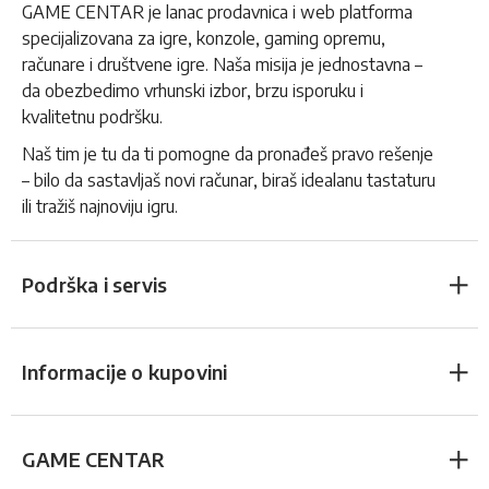
GAME CENTAR je lanac prodavnica i web platforma
specijalizovana za igre, konzole, gaming opremu,
računare i društvene igre. Naša misija je jednostavna –
da obezbedimo vrhunski izbor, brzu isporuku i
kvalitetnu podršku.
Naš tim je tu da ti pomogne da pronađeš pravo rešenje
– bilo da sastavljaš novi računar, biraš idealanu tastaturu
ili tražiš najnoviju igru.
Podrška i servis
Informacije o kupovini
GAME CENTAR