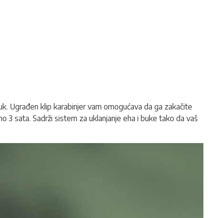
uk
.
Ugrađen klip karabinjer vam omogućava da ga zakačite
o 3 sata. Sadrži sistem za uklanjanje eha i buke tako da vaš