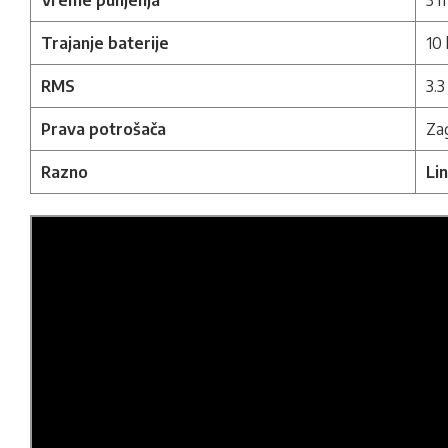
Vreme punjenja
3 h
Trajanje baterije
10 
RMS
3.
Prava potrošača
Zag
Razno
Li