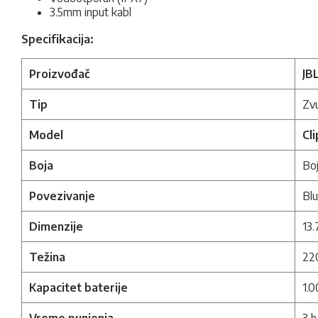
3.5mm input kabl
Specifikacija:
Proizvođač
JB
Tip
Zv
Model
Cl
Boja
Bo
Povezivanje
Blu
Dimenzije
13.
Težina
22
Kapacitet baterije
1.