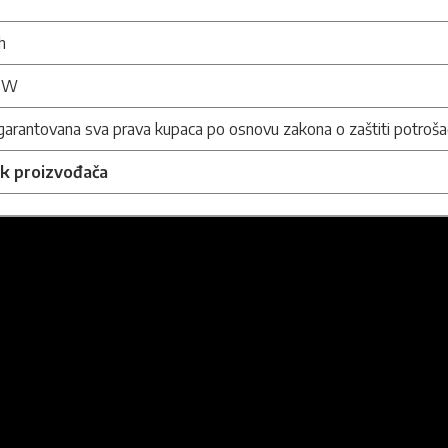
h
3 W
arantovana sva prava kupaca po osnovu zakona o zaštiti potroša
nk proizvođača