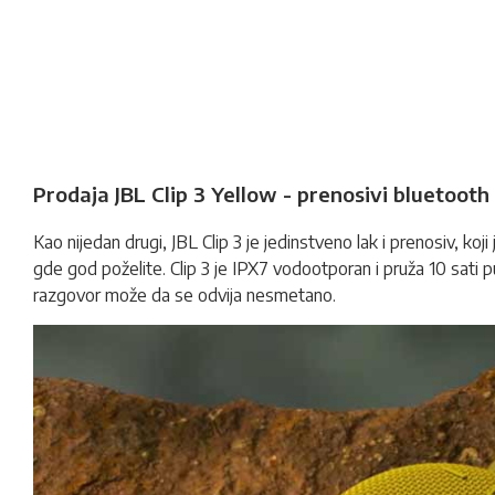
Prodaja JBL Clip 3 Yellow - prenosivi bluetooth
Kao nijedan drugi, JBL Clip 3 je jedinstveno lak i prenosiv, koj
gde god poželite. Clip 3 je IPX7 vodootporan i pruža 10 sati 
razgovor može da se odvija nesmetano.