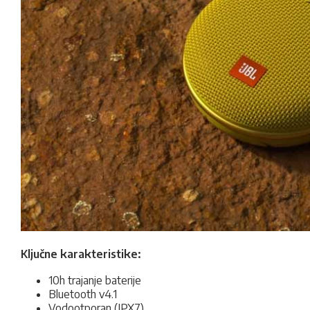
Ključne karakteristike:
10h trajanje baterije
Bluetooth v4.1
Vodootporan (IPX7)