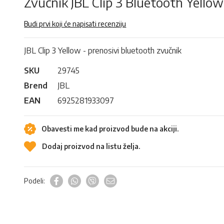
Zvučnik JBL Clip 3 Bluetooth Yellow
Budi prvi koji će napisati recenziju
JBL Clip 3 Yellow - prenosivi bluetooth zvučnik
SKU
29745
Brend
JBL
EAN
6925281933097
Obavesti me kad proizvod bude na akciji.
Dodaj proizvod na listu želja.
Podeli: