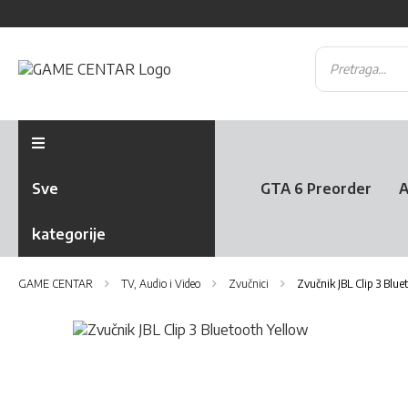
Sve
GTA 6 Preorder
A
kategorije
GAME CENTAR
TV, Audio i Video
Zvučnici
Zvučnik JBL Clip 3 Blu
Skip
to
Skip
the
to
end
the
of
beginning