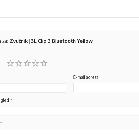
 za:
Zvučnik JBL Clip 3 Bluetooth Yellow
1
2
3
4
5
star
stars
stars
stars
stars
E-mail adresa
egled