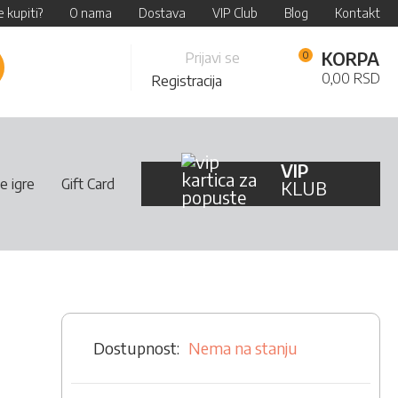
 kupiti?
O nama
Dostava
VIP Club
Blog
Kontakt
Skip
KORPA
Prijavi se
retraži
to
0,00 RSD
Registracija
Content
VIP
e igre
Gift Card
KLUB
Nema na stanju