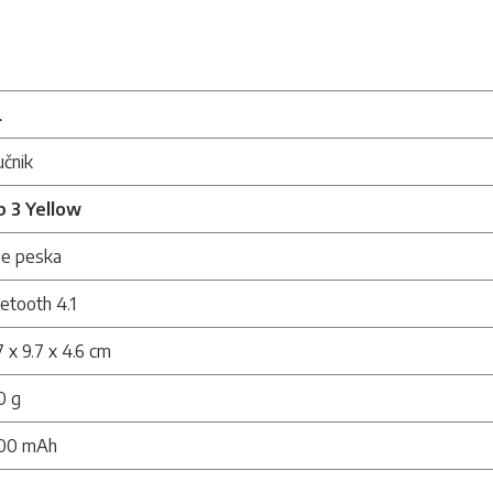
L
učnik
ip 3 Yellow
je peska
etooth 4.1
7 x 9.7 x 4.6 cm
0 g
000 mAh