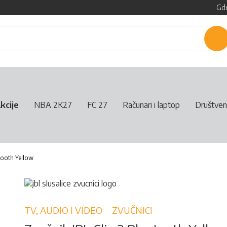
Gde
P
kcije
NBA 2K27
FC 27
Računari i laptop
Društven
etooth Yellow
TV, AUDIO I VIDEO
ZVUČNICI