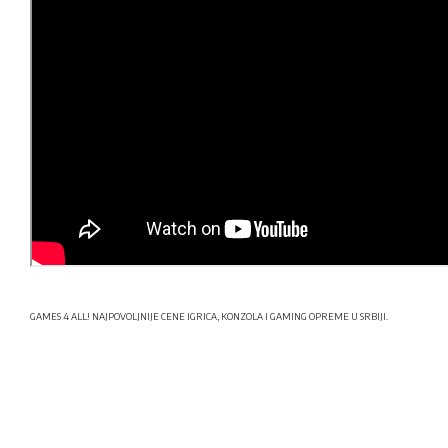
GAMES 4 ALL! NAJPOVOLJNIJE CENE IGRICA, KONZOLA I GAMING OPREME U SRBIJI.