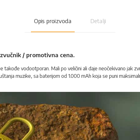
Opis proizvoda
Detalji
 zvučnik / promotivna cena.
i je takođe vodootporan. Mali po veličini ali daje neočekivano jak zv
puštanja muzike, sa baterijom od 1.000 mAh koja se puni maksimaln