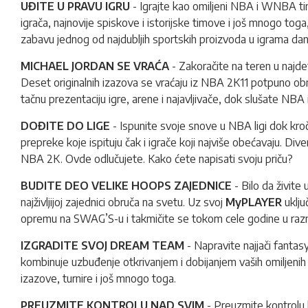
UĐITE U PRAVU IGRU
- Igrajte kao omiljeni NBA i WNBA timo
igrača, najnovije spiskove i istorijske timove i još mnogo to
zabavu jednog od najdubljih sportskih proizvoda u igrama dan
MICHAEL JORDAN SE VRAĆA
- Zakoračite na teren u najdef
Deset originalnih izazova se vraćaju iz NBA 2K11 potpuno ob
tačnu prezentaciju igre, arene i najavljivače, dok slušate NBA i
DOĐITE DO LIGE
-
Ispunite svoje snove u NBA ligi dok kro
prepreke koje ispituju čak i igrače koji najviše obećavaju. Div
NBA 2K. Ovde odlučujete. Kako ćete napisati svoju priču?
BUDITE DEO VELIKE HOOPS ZAJEDNICE
- Bilo da živite
najživljijoj zajednici obruča na svetu. Uz svoj
MyPLAYER
uklju
opremu na SWAG’S-u i takmičite se tokom cele godine u raz
IZGRADITE SVOJ DREAM TEAM
- Napravite najjači fantas
kombinuje uzbuđenje otkrivanjem i dobijanjem vaših omiljenih k
izazove, turnire i još mnogo toga.
PREUZMITE KONTROLU NAD SVIM
- Preuzmite kontrolu k