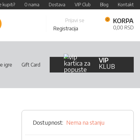
 kupiti?
O nama
Dostava
VIP Club
Blog
Kontakt
Skip
KORPA
Prijavi se
retraži
to
0,00 RSD
Registracija
Content
VIP
e igre
Gift Card
KLUB
Nema na stanju