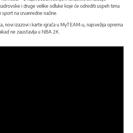
adrovske i druge velike odluke koje će odrediti uspeh tima
i sport na izvanredne načine.
a, novi izazovi i karte igrača u MyTEAM-u, najsvežija oprema
 nikad ne zaustavlja u NBA 2K.