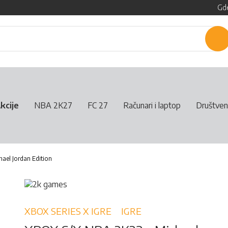
Gde
P
kcije
NBA 2K27
FC 27
Računari i laptop
Društven
ael Jordan Edition
XBOX SERIES X IGRE
IGRE