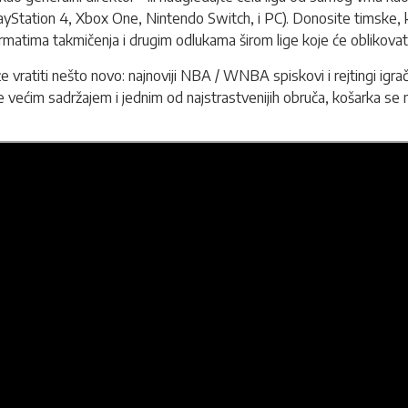
yStation 4, Xbox One, Nintendo Switch, i PC). Donosite timske, k
formatima takmičenja i drugim odlukama širom lige koje će oblikovat
ratiti nešto novo: najnoviji NBA / WNBA spiskovi i rejtingi igrač
e većim sadržajem i jednim od najstrastvenijih obruča, košarka se