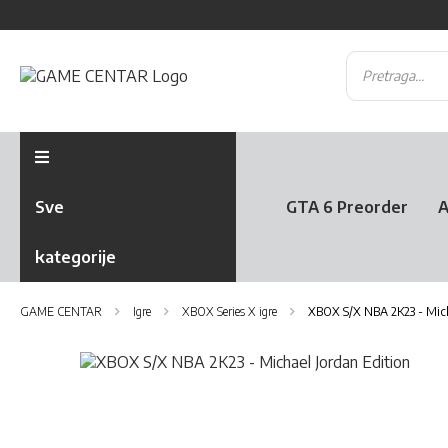
Sve
GTA 6 Preorder
A
kategorije
GAME CENTAR
Igre
XBOX Series X igre
XBOX S/X NBA 2K23 - Mich
Skip
to
Skip
the
to
end
the
of
beginning