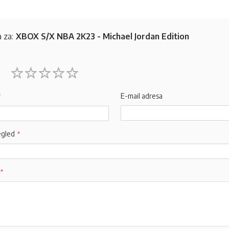
 za:
XBOX S/X NBA 2K23 - Michael Jordan Edition
1
2
3
4
5
star
stars
stars
stars
stars
E-mail adresa
egled