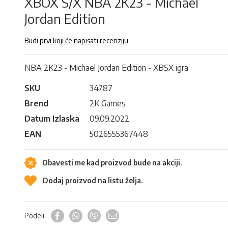
XBOX S/X NBA 2K23 - Michael
Jordan Edition
Budi prvi koji će napisati recenziju
NBA 2K23 - Michael Jordan Edition - XBSX igra
SKU
34787
Brend
2K Games
Datum Izlaska
09.09.2022
EAN
5026555367448
Obavesti me kad proizvod bude na akciji.
Dodaj proizvod na listu želja.
Podeli: