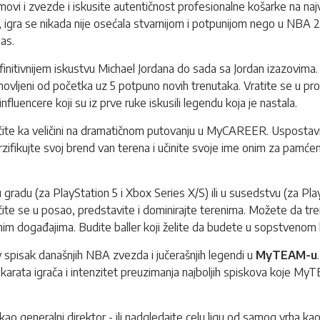
vi i zvezde i iskusite autentičnost profesionalne košarke na najviš
ga, igra se nikada nije osećala stvarnijom i potpunijom nego u NBA 
as.
initivnijem iskustvu Michael Jordana do sada sa Jordan izazovima. P
novljeni od početka uz 5 potpuno novih trenutaka.
Vratite se u pr
nfluencere koji su iz prve ruke iskusili legendu koja je nastala.
čite ka veličini na dramatičnom putovanju u MyCAREER. Uspostavit
erzifikujte svoj brend van terena i učinite svoje ime onim za pamćen
 u gradu (za PlayStation 5 i Xbox Series X/S) ili u susedstvu (za P
čite se u posao, predstavite i dominirajte terenima. Možete da tr
nim događajima. Budite baller koji želite da budete u sopstveno
y spisak današnjih NBA zvezda i jučerašnjih legendi u
MyTEAM-u
arata igrača i intenzitet preuzimanja najboljih spiskova koje MyTE
ao generalni direktor - ili nadgledajte celu ligu od samog vrha k