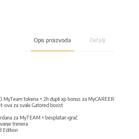
Opis proizvoda
Detalji
 10 MyTeam tokena + 2h dupli xp bonus za MyCAREER
-ova za svaki Gatored boost
 Jordana za MyTEAM + besplatan igrač
vanje trenera
 Edition