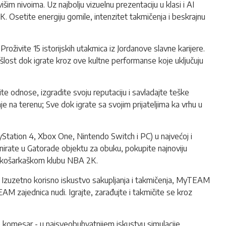
im nivoima. Uz najbolju vizuelnu prezentaciju u klasi i AI
2K
.
Osetite energiju gomile, intenzitet takmičenja i beskrajnu
roživite 15 istorijskih utakmica iz Jordanove slavne karijere.
ošlost dok igrate kroz ove kultne performanse koje uključuju
e odnose, izgradite svoju reputaciju i savladajte teške
je na terenu; Sve dok igrate sa svojim prijateljima ka vrhu u
layStation 4, Xbox One, Nintendo Switch i PC) u najvećoj i
enirate u Gatorade objektu za obuku, pokupite najnoviju
m košarkaškom klubu NBA 2K.
. Izuzetno korisno iskustvo sakupljanja i takmičenja, MyTEAM
AM zajednica nudi. Igrajte, zarađujte i takmičite se kroz
ao komesar - u najsveobuhvatnijem iskustvu simulacije