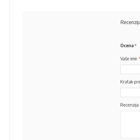
Recenzija
Ocena
Vaše ime
Kratak pr
Recenzija