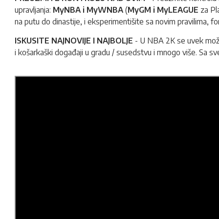
upravljanja:
MyNBA i MyWNBA
(
MyGM i MyLEAGUE
za Pla
na putu do dinastije, i eksperimentišite sa novim pravilima, 
ISKUSITE NAJNOVIJE I NAJBOLJE
- U NBA 2K se uvek može v
i košarkaški događaji u gradu / susedstvu i mnogo više. Sa sv