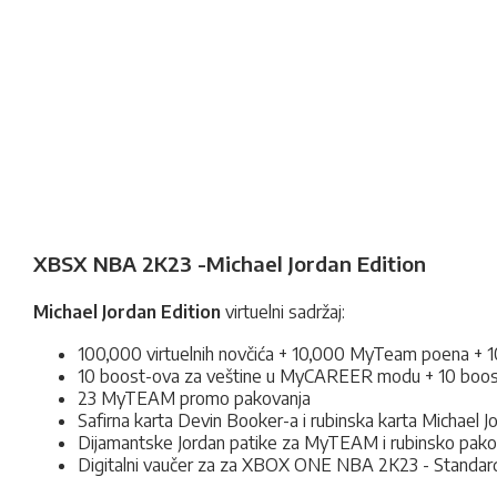
XBSX NBA 2K23 -Michael Jordan Edition
Michael Jordan Edition
virtuelni sadržaj:
100,000 virtuelnih novčića + 10,000 MyTeam poena +
10 boost-ova za veštine u MyCAREER modu + 10 boost
23 MyTEAM promo pakovanja
Safirna karta Devin Booker-a i rubinska karta Michael
Dijamantske Jordan patike za MyTEAM i rubinsko pako
Digitalni vaučer za za XBOX ONE NBA 2K23 - Standard