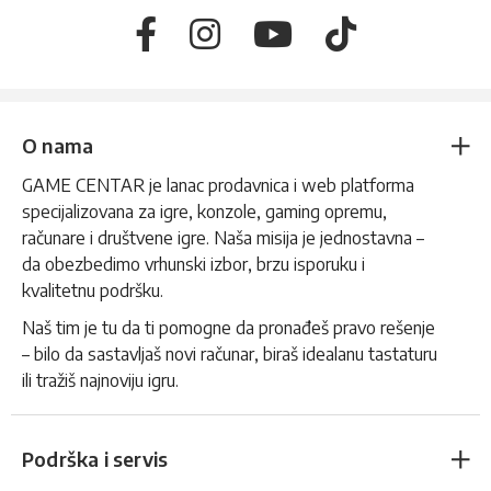
O nama
GAME CENTAR je lanac prodavnica i web platforma
specijalizovana za igre, konzole, gaming opremu,
računare i društvene igre. Naša misija je jednostavna –
da obezbedimo vrhunski izbor, brzu isporuku i
kvalitetnu podršku.
Naš tim je tu da ti pomogne da pronađeš pravo rešenje
– bilo da sastavljaš novi računar, biraš idealanu tastaturu
ili tražiš najnoviju igru.
Podrška i servis