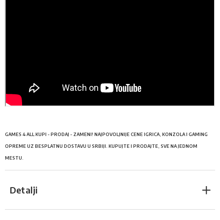
GAMES 4 ALL KUPI - PRODAJ - ZAMENI! NAJPOVOLJNIJE CENE IGRICA, KONZOLA I GAMING
OPREME UZ BESPLATNU DOSTAVU U SRBIJI. KUPUJTE I PRODAJTE, SVE NA JEDNOM
MESTU.
Detalji