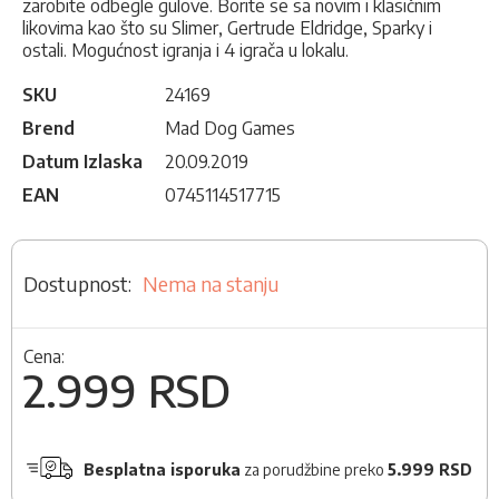
zarobite odbegle gulove. Borite se sa novim i klasičnim
likovima kao što su Slimer, Gertrude Eldridge, Sparky i
ostali. Mogućnost igranja i 4 igrača u lokalu.
SKU
24169
Brend
Mad Dog Games
Datum Izlaska
20.09.2019
EAN
0745114517715
Nema na stanju
Cena:
2.999 RSD
Besplatna isporuka
za porudžbine preko
5.999 RSD