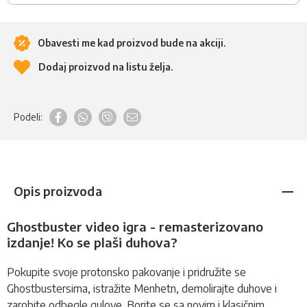
Obavesti me kad proizvod bude na akciji.
Dodaj proizvod na listu želja.
Podeli:
Opis proizvoda
Ghostbuster video igra - remasterizovano
izdanje! Ko se plaši duhova?
Pokupite svoje protonsko pakovanje i pridružite se
Ghostbustersima, istražite Menhetn, demolirajte duhove i
zarobite odbegle gulove. Borite se sa novim i klasičnim