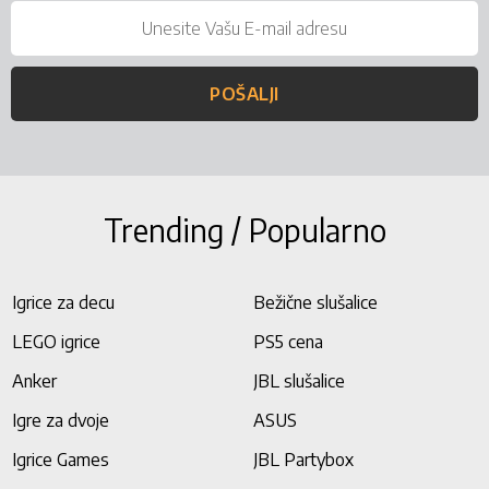
POŠALJI
Trending / Popularno
Igrice za decu
Bežične slušalice
LEGO igrice
PS5 cena
Anker
JBL slušalice
Igre za dvoje
ASUS
Igrice Games
JBL Partybox