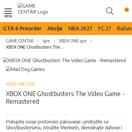
Pretraži
Skip
to
Content
GTA 6 Preorder
Akcije
NBA 2K27
FC 27
Računa
GAME CENTAR
Igre
XBOX ONE igre
XBOX ONE Ghostbusters The Video Game - Remastered
Skip
to
Skip
the
to
end
the
of
beginning
XBOX ONE IGRE
the
of
XBOX ONE Ghostbusters The Video Game -
images
the
Remastered
gallery
images
gallery
Pokupite svoje protonsko pakovanje i pridružite se
Ghostbustersima, istražite Menhetn, demolirajte duhove i