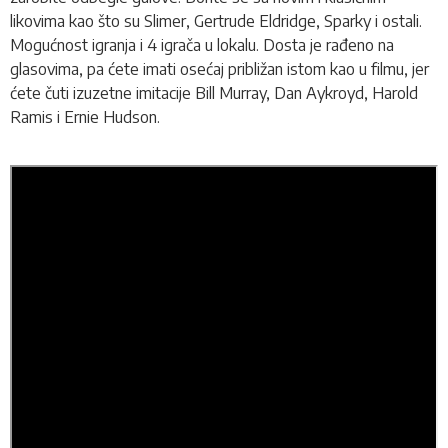
likovima kao što su Slimer, Gertrude Eldridge, Sparky i ostali
.
Mogućnost igranja i 4 igrača u lokalu. Dosta je rađeno na
glasovima, pa ćete imati osećaj približan istom kao u filmu, jer
ćete čuti izuzetne imitacije
Bill Murray, Dan Aykroyd, Harold
Ramis i Ernie Hudson.