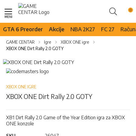
Pretraži
Skip
to
Content
GTA 6 Preorder
Akcije
NBA 2K27
FC 27
Računa
GAME CENTAR
Igre
XBOX ONE igre
XBOX ONE Dirt Rally 2.0 GOTY
Skip
to
Skip
the
to
end
the
of
beginning
XBOX ONE IGRE
the
of
XBOX ONE Dirt Rally 2.0 GOTY
images
the
gallery
images
gallery
XB1 Dirt Rally 2.0 Game of the Year Edition igra za XBOX
ONE konzole
SKU
26047