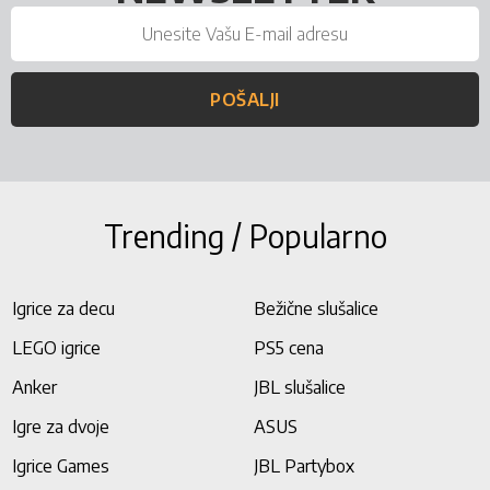
POŠALJI
Trending / Popularno
Igrice za decu
Bežične slušalice
LEGO igrice
PS5 cena
Anker
JBL slušalice
Igre za dvoje
ASUS
Igrice Games
JBL Partybox