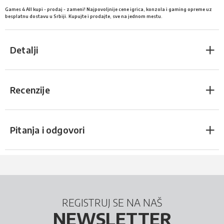
Games 4 All kupi - prodaj - zameni! Najpovoljnije cene igrica, konzola i gaming opreme uz
besplatnu dostavu u Srbiji. Kupujte i prodajte, sve na jednom mestu.
Detalji
Recenzije
Pitanja i odgovori
REGISTRUJ SE NA NAŠ
NEWSLETTER