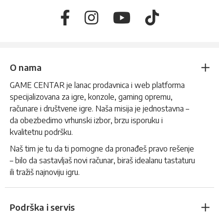
O nama
GAME CENTAR je lanac prodavnica i web platforma
specijalizovana za igre, konzole, gaming opremu,
računare i društvene igre. Naša misija je jednostavna –
da obezbedimo vrhunski izbor, brzu isporuku i
kvalitetnu podršku.
Naš tim je tu da ti pomogne da pronađeš pravo rešenje
– bilo da sastavljaš novi računar, biraš idealanu tastaturu
ili tražiš najnoviju igru.
Podrška i servis