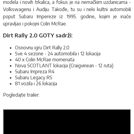
modela i novih trkalica, a fokus je na nemačkim uzdanicama -
Volkswagenu i Audiju. Takođe, tu su i neki kultni automobili
poput Subaru Impereze iz 1995. godine, kojim je inače
upravljao i pokojni Colin McRae.
Dirt Rally 2.0 GOTY sadrži
:
Osnovnu igru
Dirt Rally 2.0
Sve 4 sezone - 24 automobila i 12 lokacija
40 x Colin McRae momenata
Nova SCOTLANT lokacija (Craigvinean - 12 ruta)
Subaru Impreza R4
Subaru Legacy RS
81 vozila i 26 lokacija
Pogledajte trailer: