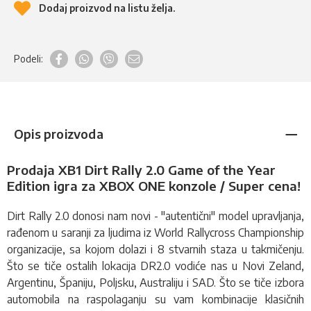
Dodaj proizvod na listu želja.
Podeli:
Opis proizvoda
Prodaja XB1 Dirt Rally 2.0 Game of the Year
Edition igra za XBOX ONE konzole / Super cena!
Dirt Rally 2.0 donosi nam novi - "autentični" model upravljanja,
rađenom u saranji za ljudima iz World Rallycross Championship
organizacije, sa kojom dolazi i 8 stvarnih staza u takmičenju.
Što se tiče ostalih lokacija DR2.0 vodiće nas u Novi Zeland,
Argentinu, Španiju, Poljsku, Australiju i SAD. Što se tiče izbora
automobila na raspolaganju su vam kombinacije klasičnih