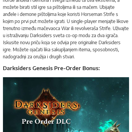
možete birati stil igre sa pištoljima ili sa mačem. Ubijajte
anđele i demone pištoljima koje koristi Horseman Strife s
kojim po prvi put možete igrati. U single-player menjajte likove
trenutno između mačevaoca War ili revolveraša Strife. Uživajte
u istraživanju Darksiders sveta co-op modu za dva igrača.
Iskusite novu priču koja se odvija pre originalne Darksiders
igre. Možete ojačati lika sakupljanjem itema, sposobnosti,
nadogradnji za oružija i drugih stvari.
Darksiders Genesis Pre-Order Bonus: