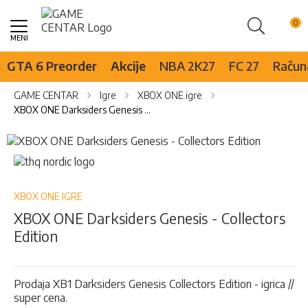
Pretraži
Skip
to
Content
GTA 6 Preorder
Akcije
NBA 2K27
FC 27
Računa
GAME CENTAR
Igre
XBOX ONE igre
XBOX ONE Darksiders Genesis - Collectors Edition
Skip
to
Skip
the
to
end
the
of
beginning
XBOX ONE IGRE
the
of
XBOX ONE Darksiders Genesis - Collectors
images
the
Edition
gallery
images
gallery
Prodaja XB1 Darksiders Genesis Collectors Edition - igrica //
super cena.