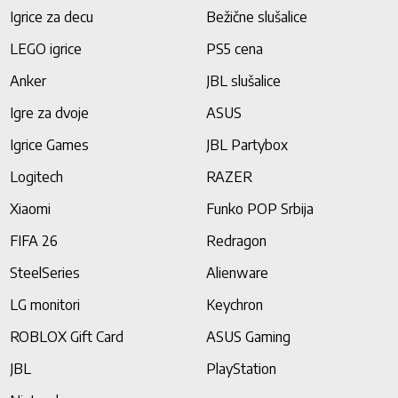
Igrice za decu
Bežične slušalice
LEGO igrice
PS5 cena
Anker
JBL slušalice
Igre za dvoje
ASUS
Igrice Games
JBL Partybox
Logitech
RAZER
Xiaomi
Funko POP Srbija
FIFA 26
Redragon
SteelSeries
Alienware
LG monitori
Keychron
ROBLOX Gift Card
ASUS Gaming
JBL
PlayStation