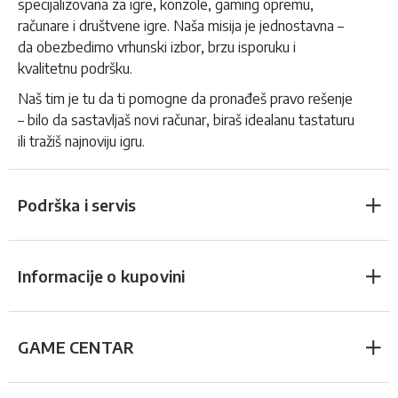
specijalizovana za igre, konzole, gaming opremu,
računare i društvene igre. Naša misija je jednostavna –
da obezbedimo vrhunski izbor, brzu isporuku i
kvalitetnu podršku.
Naš tim je tu da ti pomogne da pronađeš pravo rešenje
– bilo da sastavljaš novi računar, biraš idealanu tastaturu
ili tražiš najnoviju igru.
Podrška i servis
Informacije o kupovini
GAME CENTAR