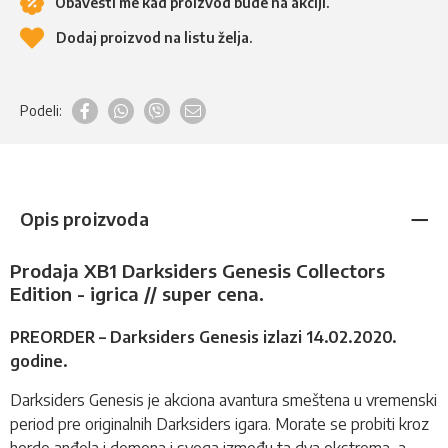
Obavesti me kad proizvod bude na akciji.
Dodaj proizvod na listu želja.
Podeli:
Opis proizvoda
Prodaja XB1 Darksiders Genesis Collectors
Edition - igrica // super cena.
PREORDER
– Darksiders Genesis izlazi
14
.02.2020.
godine.
Darksiders Genesis je akciona avantura smeštena u vremenski
period pre originalnih Darksiders igara. Morate se probiti kroz
horde anđela i demona i svega između ta dva ekstrema, a