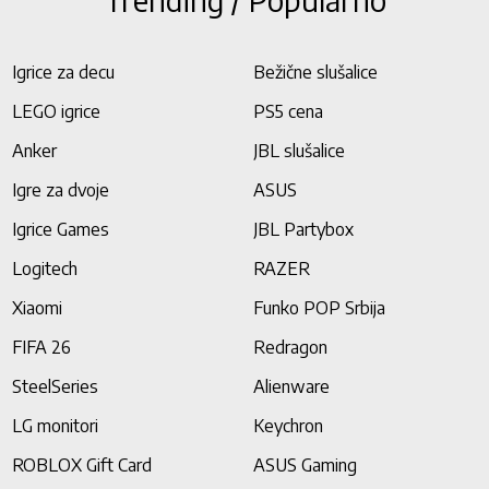
Igrice za decu
Bežične slušalice
LEGO igrice
PS5 cena
Anker
JBL slušalice
Igre za dvoje
ASUS
Igrice Games
JBL Partybox
Logitech
RAZER
Xiaomi
Funko POP Srbija
FIFA 26
Redragon
SteelSeries
Alienware
LG monitori
Keychron
ROBLOX Gift Card
ASUS Gaming