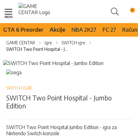
Pretraži
Skip
to
Content
GTA 6 Preorder
Akcije
NBA 2K27
FC 27
Računa
GAME CENTAR
Igre
SWITCH igre
SWITCH Two Point Hospital - Jumbo Edition
Skip
to
Skip
the
to
end
the
of
beginning
SWITCH IGRE
the
of
SWITCH Two Point Hospital - Jumbo
images
the
Edition
gallery
images
gallery
SWITCH Two Point Hospital Jumbo Edition - igra za
Nintendo Switch konzole