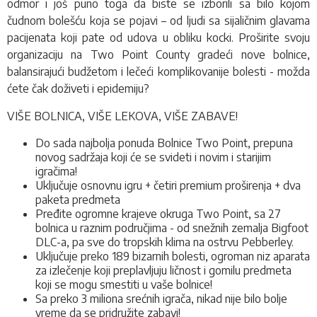
odmor i još puno toga da biste se izborili sa bilo kojom
čudnom bolešću koja se pojavi – od ljudi sa sijaličnim glavama
pacijenata koji pate od udova u obliku kocki. Proširite svoju
organizaciju na Two Point County gradeći nove bolnice,
balansirajući budžetom i lečeći komplikovanije bolesti - možda
ćete čak doživeti i epidemiju?
VIŠE BOLNICA, VIŠE LEKOVA, VIŠE ZABAVE!
Do sada najbolja ponuda Bolnice Two Point, prepuna
novog sadržaja koji će se svideti i novim i starijim
igračima!
Uključuje osnovnu igru + četiri premium proširenja + dva
paketa predmeta
Pređite ogromne krajeve okruga Two Point, sa 27
bolnica u raznim područjima - od snežnih zemalja Bigfoot
DLC-a, pa sve do tropskih klima na ostrvu Pebberley.
Uključuje preko 189 bizarnih bolesti, ogroman niz aparata
za izlečenje koji preplavljuju ličnost i gomilu predmeta
koji se mogu smestiti u vaše bolnice!
Sa preko 3 miliona srećnih igrača, nikad nije bilo bolje
vreme da se pridružite zabavi!