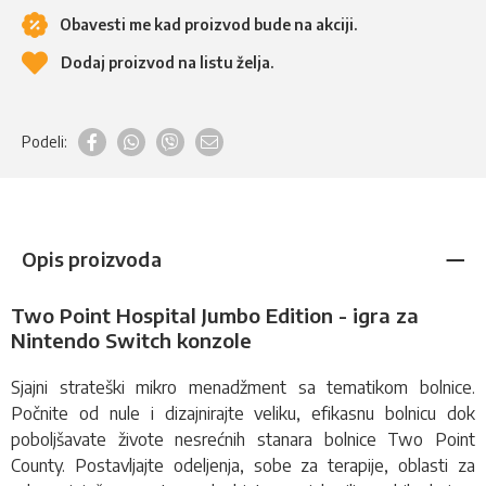
Obavesti me kad proizvod bude na akciji.
Dodaj proizvod na listu želja.
Podeli:
Opis proizvoda
Two Point Hospital Jumbo Edition - igra za
Nintendo Switch konzole
Sjajni
strateški
mikro menadžment sa tematikom bolnice.
Počnite od nule i dizajnirajte veliku, efikasnu bolnicu dok
poboljšavate živote nesrećnih stanara bolnice Two Point
County. Postavljajte odeljenja, sobe za terapije, oblasti za