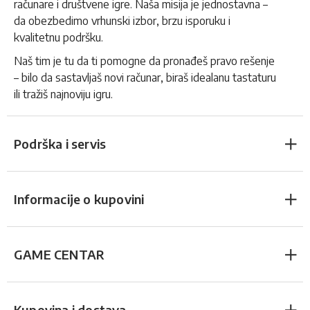
računare i društvene igre. Naša misija je jednostavna –
da obezbedimo vrhunski izbor, brzu isporuku i
kvalitetnu podršku.
Naš tim je tu da ti pomogne da pronađeš pravo rešenje
– bilo da sastavljaš novi računar, biraš idealanu tastaturu
ili tražiš najnoviju igru.
Podrška i servis
Informacije o kupovini
GAME CENTAR
Kupovina i dostava