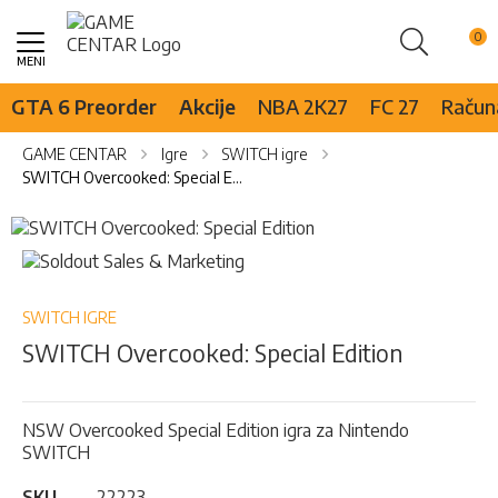
Pretraži
Skip
to
Content
GTA 6 Preorder
Akcije
NBA 2K27
FC 27
Računa
GAME CENTAR
Igre
SWITCH igre
SWITCH Overcooked: Special Edition
Skip
to
Skip
the
to
end
the
of
beginning
SWITCH IGRE
the
of
SWITCH Overcooked: Special Edition
images
the
gallery
images
gallery
NSW Overcooked Special Edition igra za Nintendo
SWITCH
SKU
22223