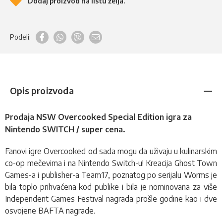
Dodaj proizvod na listu želja.
Podeli:
Opis proizvoda
Prodaja NSW Overcooked Special Edition igra za
Nintendo SWITCH / super cena.
Fanovi igre Overcooked od sada mogu da uživaju u kulinarskim
co-op mečevima i na Nintendo Switch-u! Kreacija Ghost Town
Games-a i publisher-a Team17, poznatog po serijalu Worms je
bila toplo prihvaćena kod publike i bila je nominovana za više
Independent Games Festival nagrada prošle godine kao i dve
osvojene BAFTA nagrade.