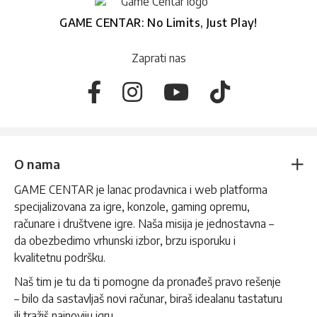
GAME CENTAR: No Limits, Just Play!
Zaprati nas
O nama
GAME CENTAR je lanac prodavnica i web platforma
specijalizovana za igre, konzole, gaming opremu,
računare i društvene igre. Naša misija je jednostavna –
da obezbedimo vrhunski izbor, brzu isporuku i
kvalitetnu podršku.
Naš tim je tu da ti pomogne da pronađeš pravo rešenje
– bilo da sastavljaš novi računar, biraš idealanu tastaturu
ili tražiš najnoviju igru.