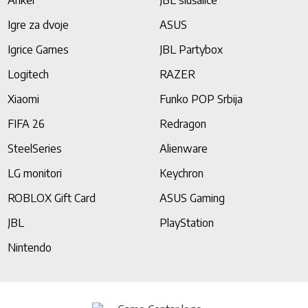
Anker
JBL slušalice
Igre za dvoje
ASUS
Igrice Games
JBL Partybox
Logitech
RAZER
Xiaomi
Funko POP Srbija
FIFA 26
Redragon
SteelSeries
Alienware
LG monitori
Keychron
ROBLOX Gift Card
ASUS Gaming
JBL
PlayStation
Nintendo