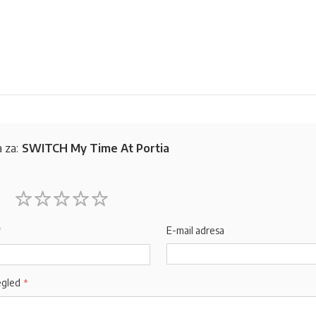
 za:
SWITCH My Time At Portia
1
2
3
4
5
star
stars
stars
stars
stars
E-mail adresa
egled