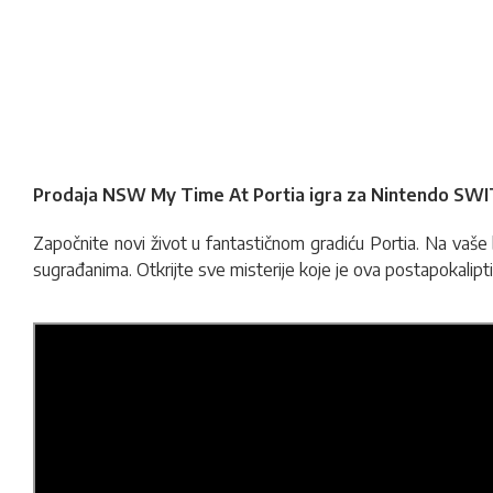
Prodaja NSW My Time At Portia igra za Nintendo SWI
Započnite novi život u fantastičnom gradiću Portia. Na vaše
sugrađanima. Otkrijte sve misterije koje je ova postapokalipti