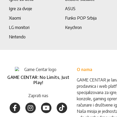
Igre za dvoje
ASUS
Xiaomi
Funko POP Srbija
LG monitori
Keychron
Nintendo
O nama
GAME CENTAR: No Limits, Just
GAME CENTAR je lan
Play!
prodavnica i web plat
specijalizovana za igre
Zaprati nas
konzole, gaming opre
računare i društvene ig
Naša misija je jednost