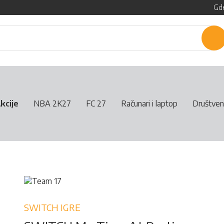
Gde
P
kcije
NBA 2K27
FC 27
Računari i laptop
Društven
SWITCH IGRE