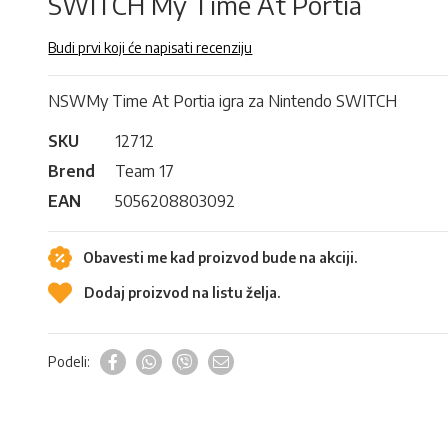
SWITCH My Time At Portia
Budi prvi koji će napisati recenziju
NSWMy Time At Portia igra za Nintendo SWITCH
SKU
12712
Brend
Team 17
EAN
5056208803092
Obavesti me kad proizvod bude na akciji.
Dodaj proizvod na listu želja.
Podeli: