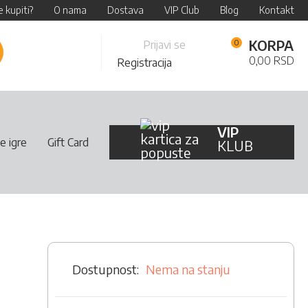
 kupiti?
O nama
Dostava
VIP Club
Blog
Kontakt
Skip
KORPA
Prijavi se
retraži
to
0,00 RSD
Registracija
Content
VIP
e igre
Gift Card
KLUB
Nema na stanju