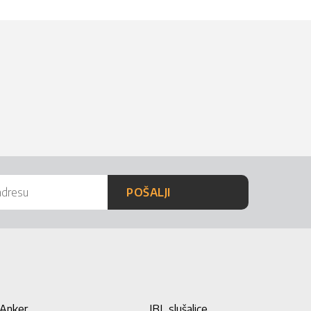
POŠALJI
Anker
JBL slušalice