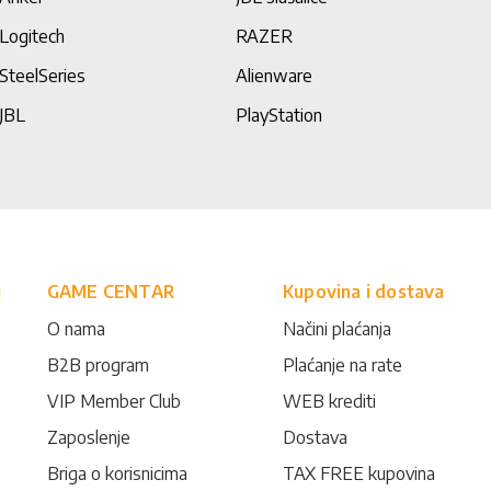
Logitech
RAZER
SteelSeries
Alienware
JBL
PlayStation
i
GAME CENTAR
Kupovina i dostava
O nama
Načini plaćanja
B2B program
Plaćanje na rate
VIP Member Club
WEB krediti
Zaposlenje
Dostava
Briga o korisnicima
TAX FREE kupovina