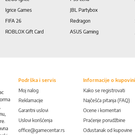
Igrice Games
JBL Partybox
FIFA 26
Redragon
ROBLOX Gift Card
ASUS Gaming
Podrška i servis
Informacije o kupovin
Moj nalog
Kako se registrovati
ac
forma
Reklamacije
Najčešća pitanja (FAQ)
,
Garantni uslovi
Ocene i komentari
mu,
Uslovi korišćenja
Praćenje porudžbine
re.
avna
office@gamecentar.rs
Odustanak od kupovine