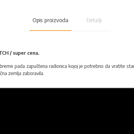
Opis proizvoda
Detalji
TCH / super cena.
 breme pada zapuštena radionica kojoj je potrebno da vratite sta
čna zemlja zaboravila.