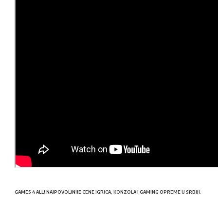
GAMES 4 ALL! NAJPOVOLJNIJE CENE IGRICA, KONZOLA I GAMING OPREME U SRBIJI.