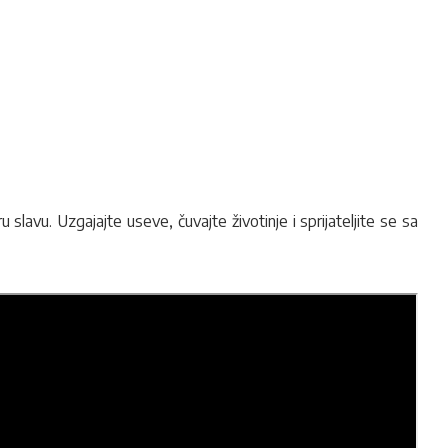
ru slavu
.
Uzgajajte useve, čuvajte životinje i sprijateljite se sa