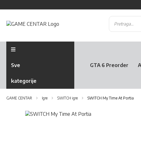
Sve
GTA 6 Preorder
A
kategorije
GAME CENTAR
Igre
SWITCH igre
SWITCH My Time At Portia
Skip
to
Skip
the
to
end
the
of
beginning