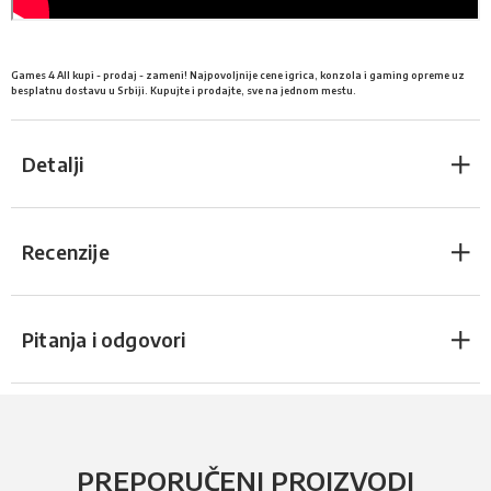
Games 4 All kupi - prodaj - zameni! Najpovoljnije cene igrica, konzola i gaming opreme uz
besplatnu dostavu u Srbiji. Kupujte i prodajte, sve na jednom mestu.
Detalji
Recenzije
Pitanja i odgovori
PREPORUČENI PROIZVODI