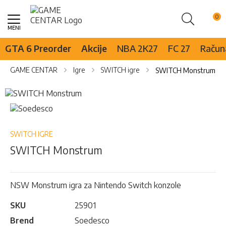
Pretraži
Skip
to
Content
GTA 6 Preorder
Akcije
NBA 2K27
FC 27
Računa
GAME CENTAR
Igre
SWITCH igre
SWITCH Monstrum
Skip
to
Skip
the
to
end
the
of
beginning
SWITCH IGRE
the
of
SWITCH Monstrum
images
the
gallery
images
gallery
NSW Monstrum igra za Nintendo Switch konzole
SKU
25901
Brend
Soedesco