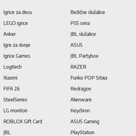
Igrice za decu
Bežične slušalice
LEGO igrice
PS5 cena
Anker
JBL slušalice
Igre za dvoje
ASUS
Igrice Games
JBL Partybox
Logitech
RAZER
Xiaomi
Funko POP Srbija
FIFA 26
Redragon
SteelSeries
Alienware
LG monitori
Keychron
ROBLOX Gift Card
ASUS Gaming
JBL
PlayStation