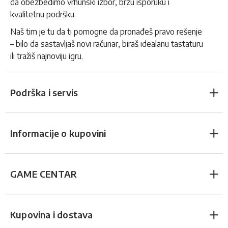
da obezbedimo vrhunski izbor, brzu isporuku i
kvalitetnu podršku.
Naš tim je tu da ti pomogne da pronađeš pravo rešenje
– bilo da sastavljaš novi računar, biraš idealanu tastaturu
ili tražiš najnoviju igru.
Podrška i servis
Informacije o kupovini
GAME CENTAR
Kupovina i dostava