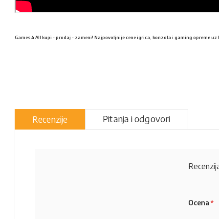
Games 4 All kupi - prodaj - zameni! Najpovoljnije cene igrica, konzola i gaming opreme uz 
Pitanja i odgovori
Recenzije
Recenzija
Ocena