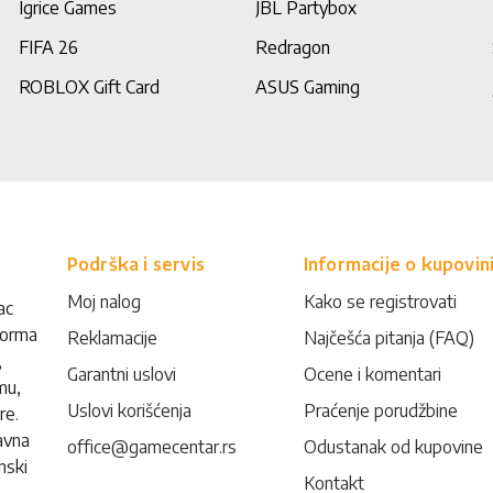
Igrice Games
JBL Partybox
FIFA 26
Redragon
ROBLOX Gift Card
ASUS Gaming
Podrška i servis
Informacije o kupovin
Moj nalog
Kako se registrovati
ac
forma
Reklamacije
Najčešća pitanja (FAQ)
,
Garantni uslovi
Ocene i komentari
mu,
Uslovi korišćenja
Praćenje porudžbine
re.
avna
office@gamecentar.rs
Odustanak od kupovine
nski
Kontakt