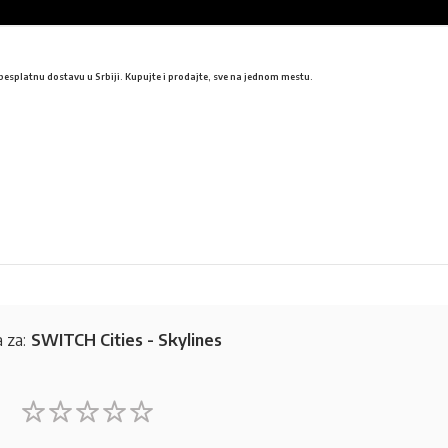
besplatnu dostavu u Srbiji. Kupujte i prodajte, sve na jednom mestu.
 za:
SWITCH Cities - Skylines
1
2
3
4
5