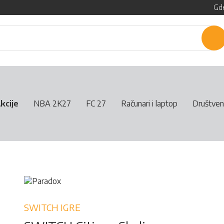
Gde
P
kcije
NBA 2K27
FC 27
Računari i laptop
Društven
SWITCH IGRE