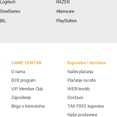
Logitech
RAZER
SteelSeries
Alienware
JBL
PlayStation
i
GAME CENTAR
Kupovina i dostava
O nama
Načini plaćanja
B2B program
Plaćanje na rate
VIP Member Club
WEB krediti
Zaposlenje
Dostava
Briga o korisnicima
TAX FREE kupovina
Naše prodavnice