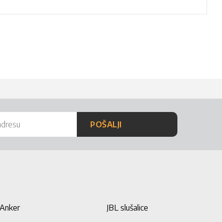
POŠALJI
Anker
JBL slušalice