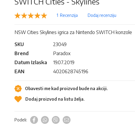
SWITCH Cities - Skylines
Rejting:
1
Recenzija
Dodaj recenziju
100
100
% of
NSW Cities Skylines igrica za Nintendo SWITCH konzole
SKU
23049
Brend
Paradox
Datum Izlaska
19.07.2019
EAN
4020628745196
Obavesti me kad proizvod bude na akciji.
Dodaj proizvod na listu želja.
Podeli: