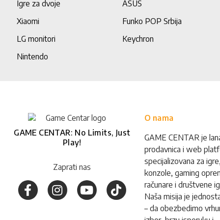
Igre za dvoje
ASUS
Xiaomi
Funko POP Srbija
LG monitori
Keychron
Nintendo
O nama
GAME CENTAR: No Limits, Just
GAME CENTAR je lan
Play!
prodavnica i web plat
specijalizovana za igre
Zaprati nas
konzole, gaming opre
računare i društvene ig
Naša misija je jednost
– da obezbedimo vrhu