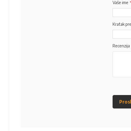
Vaše ime
Kratak pr
Recenzija
Pros