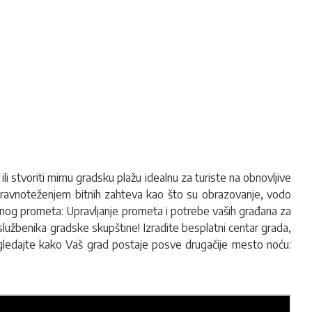
li stvoriti mirnu gradsku plažu idealnu za turiste na obnovljive
s uravnoteženjem bitnih zahteva kao što su obrazovanje, vodo
lnog prometa: Upravljanje prometa i potrebe vaših građana za
 službenika gradske skupštine! Izradite besplatni centar grada,
Pogledajte kako Vaš grad postaje posve drugačije mesto noću: