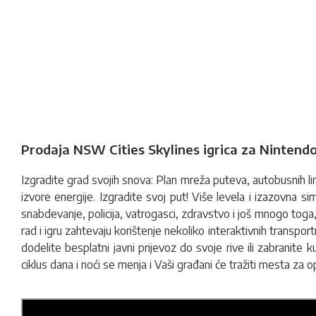
Prodaja NSW Cities Skylines igrica za Nintend
Izgradite grad svojih snova: Plan mreža puteva, autobusnih lini
izvore energije
.
Izgradite svoj put! Više levela i izazovna s
snabdevanje, policija, vatrogasci, zdravstvo i još mnogo to
rad i igru zahtevaju korištenje nekoliko interaktivnih transpo
dodelite besplatni javni prijevoz do svoje rive ili zabrani
ciklus dana i noći se menja i Vaši građani će tražiti mesta za 