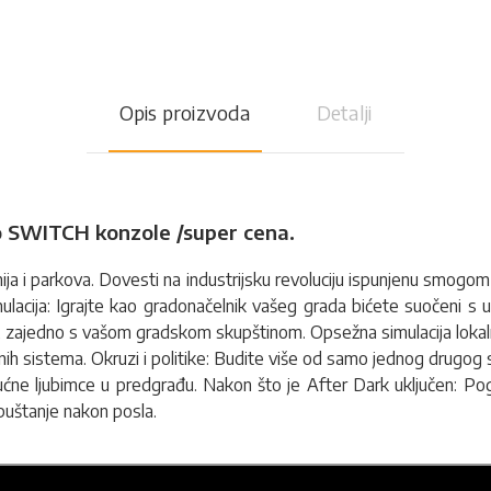
Opis proizvoda
Detalji
o SWITCH konzole /super cena.
ja i parkova. Dovesti na industrijsku revoluciju ispunjenu smogom i
imulacija: Igrajte kao gradonačelnik vašeg grada bićete suočeni 
ga, zajedno s vašom gradskom skupštinom. Opsežna simulacija loka
rtnih sistema. Okruzi i politike: Budite više od samo jednog drugog
te kućne ljubimce u predgrađu. Nakon što je After Dark uključen: 
opuštanje nakon posla.