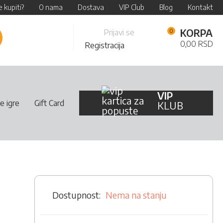
 kupiti?
O nama
Dostava
VIP Club
Blog
Kontakt
Skip
KORPA
Prijavi se
retraži
to
0,00 RSD
Registracija
Content
VIP
e igre
Gift Card
KLUB
Nema na stanju