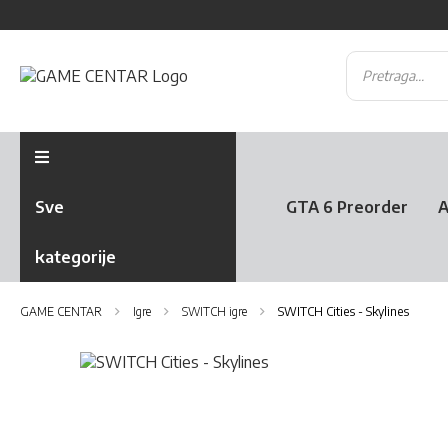
Sve
GTA 6 Preorder
A
kategorije
GAME CENTAR
Igre
SWITCH igre
SWITCH Cities - Skylines
Skip
to
Skip
the
to
end
the
of
beginning