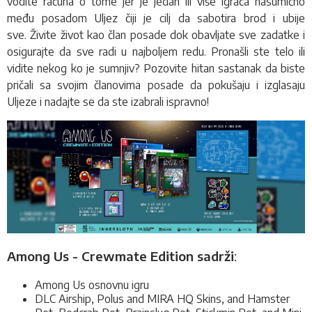
vodite računa o tome jer je jedan ili više igrača nasumično
među posadom Uljez čiji je cilj da sabotira brod i ubije
sve. Živite život kao član posade dok obavljate sve zadatke i
osigurajte da sve radi u najboljem redu
.
Pronašli ste telo ili
vidite nekog ko je sumnjiv? Pozovite hitan sastanak da biste
pričali sa svojim članovima posade da pokušaju i izglasaju
Uljeze i nadajte se da ste izabrali ispravno!
Among Us - Crewmate Edition sadrži
:
Among Us osnovnu igru
DLC Airship, Polus and MIRA HQ Skins, and Hamster