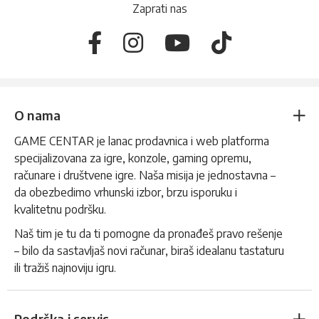
Zaprati nas
O nama
GAME CENTAR je lanac prodavnica i web platforma
specijalizovana za igre, konzole, gaming opremu,
računare i društvene igre. Naša misija je jednostavna –
da obezbedimo vrhunski izbor, brzu isporuku i
kvalitetnu podršku.
Naš tim je tu da ti pomogne da pronađeš pravo rešenje
– bilo da sastavljaš novi računar, biraš idealanu tastaturu
ili tražiš najnoviju igru.
Podrška i servis