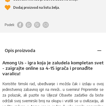
Dodaj proizvod na listu želja.
Podeli:
Opis proizvoda
Among Us - igra koja je zaludela kompletan svet
- zaigrajte online sa 4-15 igrača i pronađite
varalicu!
Koristite timski rad, ubeđivanje i možda čak i izdaju u ovoj
jedinstvenoj zabavnoj igri na mreži... u svemiru! Pripremite se
za polazak, ali pazite na Uljeza! Obavite zadatke da biste
održali svoj svemirski broj na okupu i vratili se u civilizaciju, ali