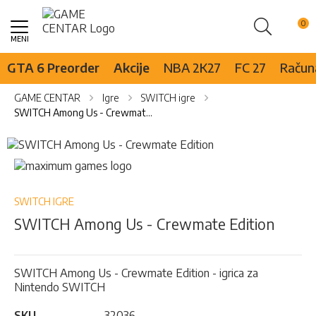
Pretraži
Skip
to
Content
GTA 6 Preorder
Akcije
NBA 2K27
FC 27
Računa
GAME CENTAR
Igre
SWITCH igre
SWITCH Among Us - Crewmate Edition
Skip
to
Skip
the
to
end
the
of
beginning
SWITCH IGRE
the
of
SWITCH Among Us - Crewmate Edition
images
the
gallery
images
gallery
SWITCH Among Us - Crewmate Edition - igrica za
Nintendo SWITCH
SKU
32036