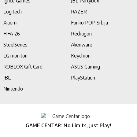
Igrice Games
JBL Partybox
Logitech
RAZER
Xiaomi
Funko POP Srbija
FIFA 26
Redragon
SteelSeries
Alienware
LG monitori
Keychron
ROBLOX Gift Card
ASUS Gaming
JBL
PlayStation
Nintendo
GAME CENTAR: No Limits, Just Play!