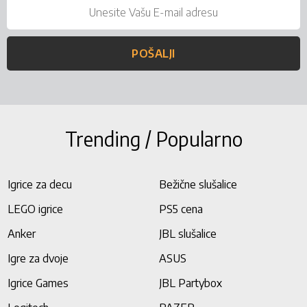
POŠALJI
Trending / Popularno
Igrice za decu
Bežične slušalice
LEGO igrice
PS5 cena
Anker
JBL slušalice
Igre za dvoje
ASUS
Igrice Games
JBL Partybox