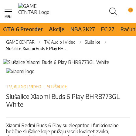
Pretraži
Skip
to
Content
GTA 6 Preorder
Akcije
NBA 2K27
FC 27
Računa
GAME CENTAR
TV, Audio i Video
Slušalice
Slušalice Xiaomi Buds 6 Play BHR8773GL White
Skip
to
Skip
the
to
end
the
of
beginning
TV, AUDIO I VIDEO
SLUŠALICE
the
of
Slušalice Xiaomi Buds 6 Play BHR8773GL
images
the
White
gallery
images
gallery
Xiaomi Redmi Buds 6 Play su elegantne i funkcionalne
bežične slušalice koje pružaju visok kvalitet zvuka,