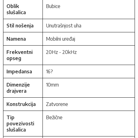
Oblik
Bubice
slušalica
Stil nošenja
Unutrašnjost uha
Namena
Mobilni uređaj
Frekventni
20Hz - 20kHz
opseg
Impedansa
16?
Dimenzije
10mm
drajvera
Konstrukcija
Zatvorene
Tip
Bežične
povezivosti
slušalica