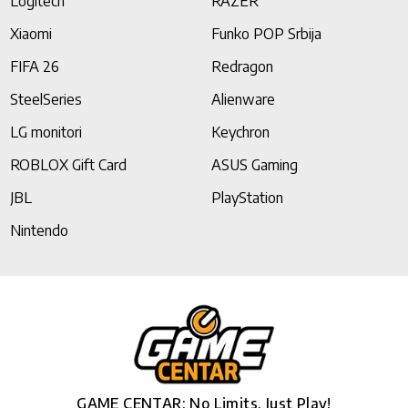
Logitech
RAZER
Xiaomi
Funko POP Srbija
FIFA 26
Redragon
SteelSeries
Alienware
LG monitori
Keychron
ROBLOX Gift Card
ASUS Gaming
JBL
PlayStation
Nintendo
GAME CENTAR: No Limits, Just Play!