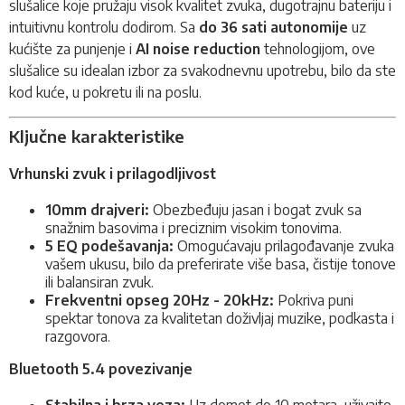
slušalice
koje pružaju visok kvalitet zvuka, dugotrajnu bateriju i
intuitivnu kontrolu dodirom. Sa
do 36 sati autonomije
uz
kućište za punjenje i
AI noise reduction
tehnologijom, ove
slušalice su idealan izbor za svakodnevnu upotrebu, bilo da ste
kod kuće, u pokretu ili na poslu.
Ključne karakteristike
Vrhunski zvuk i prilagodljivost
10mm drajveri:
Obezbeđuju jasan i bogat zvuk sa
snažnim basovima i preciznim visokim tonovima.
5 EQ podešavanja:
Omogućavaju prilagođavanje zvuka
vašem ukusu, bilo da preferirate više basa, čistije tonove
ili balansiran zvuk.
Frekventni opseg 20Hz - 20kHz:
Pokriva puni
spektar tonova za kvalitetan doživljaj muzike, podkasta i
razgovora.
Bluetooth 5.4 povezivanje
Stabilna i brza veza:
Uz domet do 10 metara, uživajte