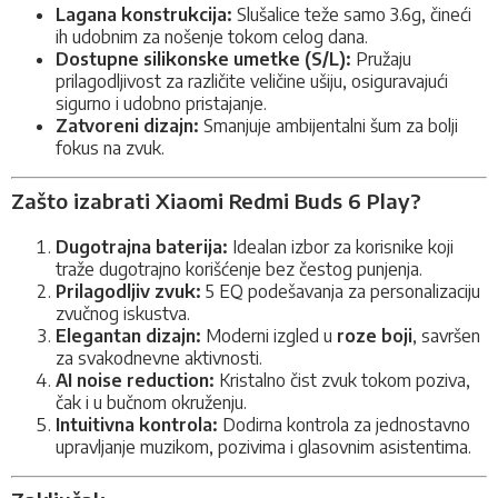
Lagana konstrukcija:
Slušalice teže samo 3.6g, čineći
ih udobnim za nošenje tokom celog dana.
Dostupne silikonske umetke (S/L):
Pružaju
prilagodljivost za različite veličine ušiju, osiguravajući
sigurno i udobno pristajanje.
Zatvoreni dizajn:
Smanjuje ambijentalni šum za bolji
fokus na zvuk.
Zašto izabrati Xiaomi Redmi Buds 6 Play?
Dugotrajna baterija:
Idealan izbor za korisnike koji
traže dugotrajno korišćenje bez čestog punjenja.
Prilagodljiv zvuk:
5 EQ podešavanja za personalizaciju
zvučnog iskustva.
Elegantan dizajn:
Moderni izgled u
roze boji
, savršen
za svakodnevne aktivnosti.
AI noise reduction:
Kristalno čist zvuk tokom poziva,
čak i u bučnom okruženju.
Intuitivna kontrola:
Dodirna kontrola za jednostavno
upravljanje muzikom, pozivima i glasovnim asistentima.