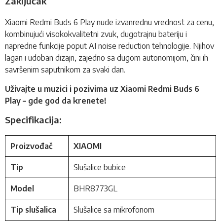
Zaključak
Xiaomi Redmi Buds 6 Play nude izvanrednu vrednost za cenu,
kombinujući visokokvalitetni zvuk, dugotrajnu bateriju i
napredne funkcije poput AI noise reduction tehnologije. Njihov
lagan i udoban dizajn, zajedno sa dugom autonomijom, čini ih
savršenim saputnikom za svaki dan.
Uživajte u muzici i pozivima uz Xiaomi Redmi Buds 6
Play – gde god da krenete!
Specifikacija:
Proizvođač
XIAOMI
Tip
Slušalice bubice
Model
BHR8773GL
Tip slušalica
Slušalice sa mikrofonom