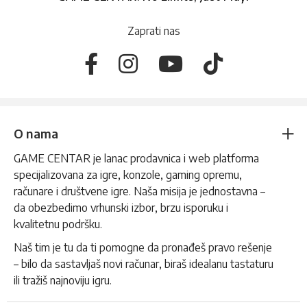
Zaprati nas
O nama
GAME CENTAR je lanac prodavnica i web platforma
specijalizovana za igre, konzole, gaming opremu,
računare i društvene igre. Naša misija je jednostavna –
da obezbedimo vrhunski izbor, brzu isporuku i
kvalitetnu podršku.
Naš tim je tu da ti pomogne da pronađeš pravo rešenje
– bilo da sastavljaš novi računar, biraš idealanu tastaturu
ili tražiš najnoviju igru.