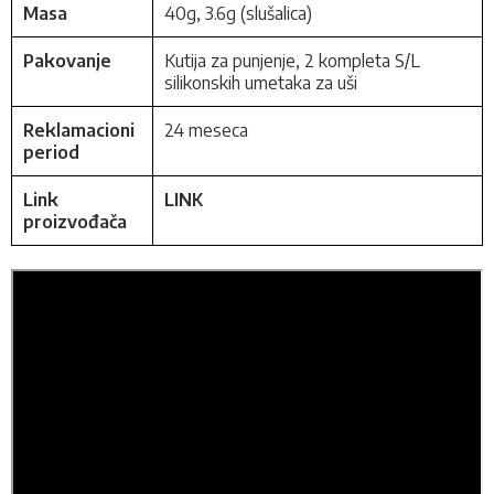
Masa
40g, 3.6g (slušalica)
Pakovanje
Kutija za punjenje, 2 kompleta S/L
silikonskih umetaka za uši
Reklamacioni
24 meseca
period
Link
LINK
proizvođača