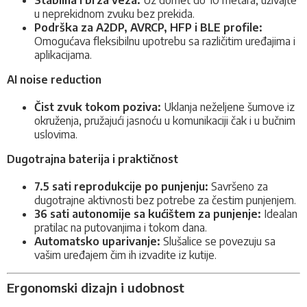
u neprekidnom zvuku bez prekida.
Podrška za A2DP, AVRCP, HFP i BLE profile:
Omogućava fleksibilnu upotrebu sa različitim uređajima i
aplikacijama.
AI noise reduction
Čist zvuk tokom poziva:
Uklanja neželjene šumove iz
okruženja, pružajući jasnoću u komunikaciji čak i u bučnim
uslovima.
Dugotrajna baterija i praktičnost
7.5 sati reprodukcije po punjenju:
Savršeno za
dugotrajne aktivnosti bez potrebe za čestim punjenjem.
36 sati autonomije sa kućištem za punjenje:
Idealan
pratilac na putovanjima i tokom dana.
Automatsko uparivanje:
Slušalice se povezuju sa
vašim uređajem čim ih izvadite iz kutije.
Ergonomski dizajn i udobnost