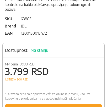
kontrole na kablu olakšavaju upravljanje tokom igre ili
poziva.
SKU
63883
Brend
JBL
EAN
1200130015472
Na stanju
MP cena :
3.999 RSD
3.799 RSD
UŠTEDA 200
RSD
*Iskazana cena sa popustom važi za online kupovinu, kao i za
kupovinu u prodavnicama za gotovinski način plaćanja