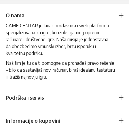
O nama
GAME CENTAR je lanac prodavnica i web platforma
specijalizovana za igre, konzole, gaming opremu,
računare i društvene igre. Naša misija je jednostavna –
da obezbedimo vrhunski izbor, brzu isporuku i
kvalitetnu podršku.
Naš tim je tu da ti pomogne da pronađeš pravo rešenje
– bilo da sastavljaš novi računar, biraš idealanu tastaturu
ili tražiš najnoviju igru.
Podrška i servis
Informacije o kupovini