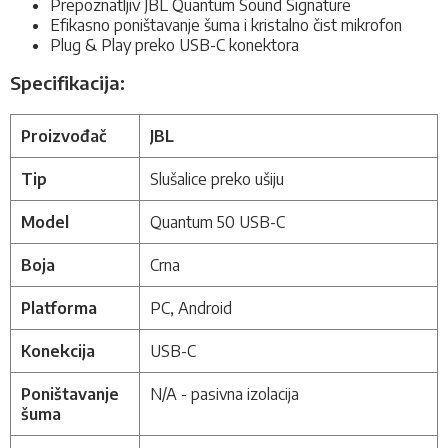
Prepoznatljiv JBL Quantum Sound Signature
Efikasno poništavanje šuma i kristalno čist mikrofon
Plug & Play preko USB-C konektora
Specifikacija:
Proizvođač
JBL
Tip
Slušalice preko ušiju
Model
Quantum 50 USB-C
Boja
Crna
Platforma
PC, Android
Konekcija
USB-C
Poništavanje
N/A - pasivna izolacija
šuma