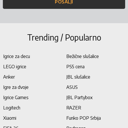
POŠALJI
Trending / Popularno
Igrice za decu
Bežične slušalice
LEGO igrice
PS5 cena
Anker
JBL slušalice
Igre za dvoje
ASUS
Igrice Games
JBL Partybox
Logitech
RAZER
Xiaomi
Funko POP Srbija