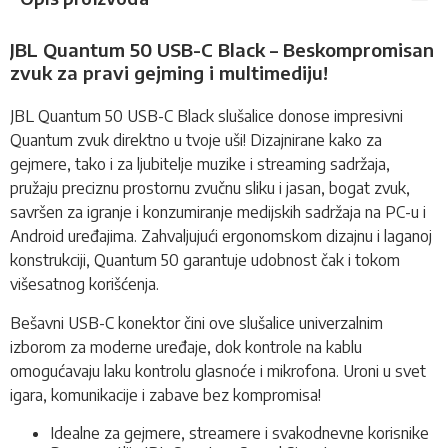
JBL Quantum 50 USB-C Black – Beskompromisan
zvuk za pravi gejming i multimediju!
JBL Quantum 50 USB-C Black slušalice donose impresivni
Quantum zvuk direktno u tvoje uši! Dizajnirane kako za
gejmere, tako i za ljubitelje muzike i streaming sadržaja,
pružaju preciznu prostornu zvučnu sliku i jasan, bogat zvuk,
savršen za igranje i konzumiranje medijskih sadržaja na PC-u i
Android uređajima. Zahvaljujući ergonomskom dizajnu i laganoj
konstrukciji, Quantum 50 garantuje udobnost čak i tokom
višesatnog korišćenja.
Bešavni USB-C konektor čini ove slušalice univerzalnim
izborom za moderne uređaje, dok kontrole na kablu
omogućavaju laku kontrolu glasnoće i mikrofona. Uroni u svet
igara, komunikacije i zabave bez kompromisa!
Idealne za gejmere, streamere i svakodnevne korisnike