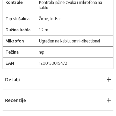
Kontrole
Kontrola jačine zvuka i mikrofona na
kablu
Tip slušalica
Žične, In-Ear
Dužina kabla
1,2 m
Mikrofon
Ugrađen na kablu, omni-directional
Težina
n/p
EAN
1200130015472
Detalji
Recenzije