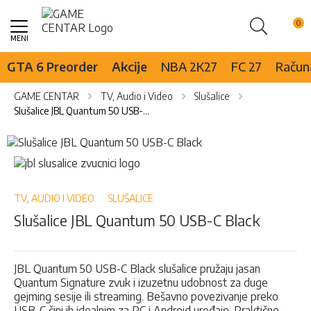
Pretraži
Skip
to
Content
GTA 6 Preorder
Akcije
NBA 2K27
FC 27
Računa
GAME CENTAR
TV, Audio i Video
Slušalice
Slušalice JBL Quantum 50 USB-C Black
Skip
to
Skip
the
to
end
the
of
beginning
TV, AUDIO I VIDEO
SLUŠALICE
the
of
Slušalice JBL Quantum 50 USB-C Black
images
the
gallery
images
gallery
JBL Quantum 50 USB-C Black slušalice pružaju jasan
Quantum Signature zvuk i izuzetnu udobnost za duge
gejming sesije ili streaming. Bešavno povezivanje preko
USB-C čini ih idealnim za PC i Android uređaje. Praktične