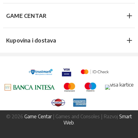
GAME CENTAR
Kupovina i dostava
© 2026
Game Centar
| Games and Consoles | Razvoj
Smart
Web
.