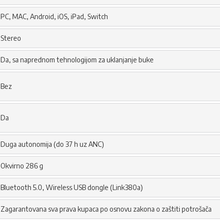
PC, MAC, Android, iOS, iPad, Switch
Stereo
Da, sa naprednom tehnologijom za uklanjanje buke
Bez
Da
Duga autonomija (do 37 h uz ANC)
Okvirno 286 g
Bluetooth 5.0, Wireless USB dongle (Link380a)
Zagarantovana sva prava kupaca po osnovu zakona o zaštiti potrošača