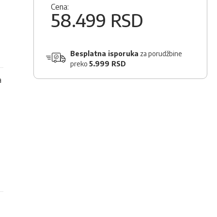
Cena:
58.499 RSD
Besplatna isporuka
za porudžbine
preko
5.999 RSD
a