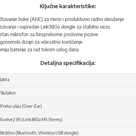
Ključne karakteristike:
štavanje buke (ANC) za mirno i produktivno radno okruženje
zivanje i napredan Link380a dongle za stabilnu vezu
tetan mikrofon za besprekorne poslovne pozive
onomski dizajn za višesatno korišćenje
mija baterije za rad tokom celog dana
Detaljna specifikacija:
Jabra
Slušalice
Preko ušiju (Over-Ear)
Evolve2 85 (Link380a MS Stereo)
Bežično (Bluetooth, Wireless USB dongle)