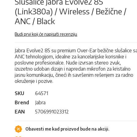
Slušalice Jabra Evolve2 85
(Link380a) / Wireless / Bežične /
ANC / Black
Budi prvi koji će napisati recenziju
Jabra Evolve2 85 su premium Over-Ear bežične slušalice s
ANC tehnologijom, idealne za kancelarijske korisnike i
poslovne profesionalce. Nude izvrsan stereo zvuk,
izuzetno udoban dizajn i napredan mikrofon za kristalno
jasnu komunikaciju, čineći ih savršenim rešenjem za radno
okruženje i pozive.
SKU
64571
Brend
Jabra
EAN
5706991023312
Obavesti me kad proizvod bude na akciji.