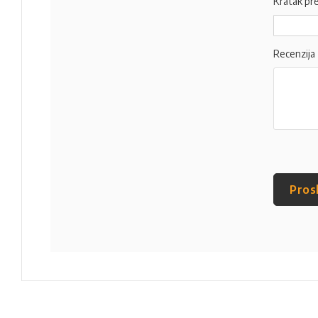
Kratak pr
Recenzija
Pros