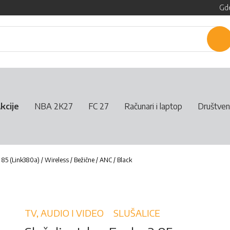
Gde
P
kcije
NBA 2K27
FC 27
Računari i laptop
Društven
 85 (Link380a) / Wireless / Bežične / ANC / Black
TV, AUDIO I VIDEO
SLUŠALICE