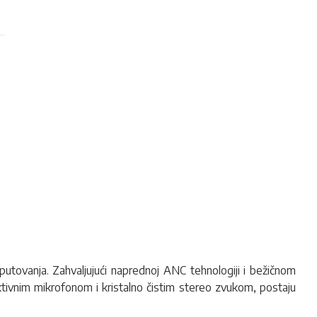
putovanja. Zahvaljujući naprednoj ANC tehnologiji i bežičnom
ektivnim mikrofonom i kristalno čistim stereo zvukom, postaju