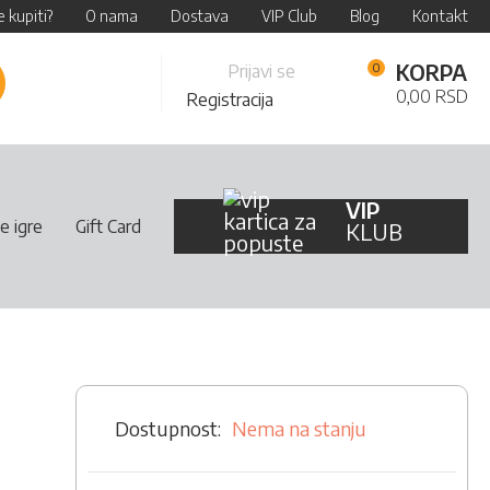
 kupiti?
O nama
Dostava
VIP Club
Blog
Kontakt
Skip
KORPA
Prijavi se
retraži
to
0,00 RSD
Registracija
Content
VIP
e igre
Gift Card
KLUB
Nema na stanju