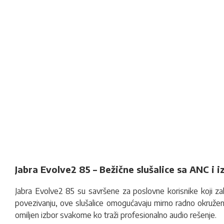
Jabra Evolve2 85 – Bežične slušalice sa ANC i
Jabra Evolve2 85 su savršene za poslovne korisnike koji zah
povezivanju, ove slušalice omogućavaju mirno radno okruženje
omiljen izbor svakome ko traži profesionalno audio rešenje.