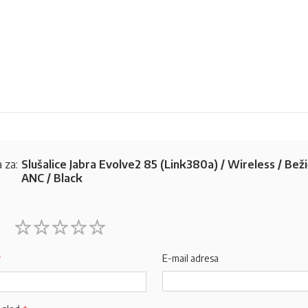
 za:
Slušalice Jabra Evolve2 85 (Link380a) / Wireless / Beži
ANC / Black
1
2
3
4
5
star
stars
stars
stars
stars
E-mail adresa