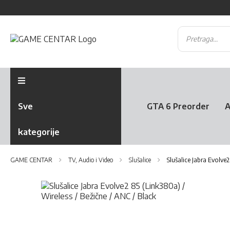
Sve
GTA 6 Preorder
A
kategorije
GAME CENTAR
TV, Audio i Video
Slušalice
Slušalice Jabra Evolve2
Skip
to
the
Skip
end
to
of
the