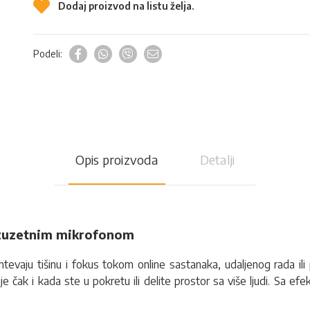
Dodaj proizvod na listu želja.
Podeli:
Opis proizvoda
Detalji
 izuzetnim mikrofonom
tevaju tišinu i fokus tokom online sastanaka, udaljenog rada ili 
 čak i kada ste u pokretu ili delite prostor sa više ljudi. Sa ef