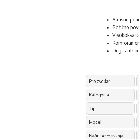
Aktivno poni
Bežično pove
Visokokvali
Komforan erg
Duga autono
Proizvođač
Kategorija
Tip
Model
Način povezivanja