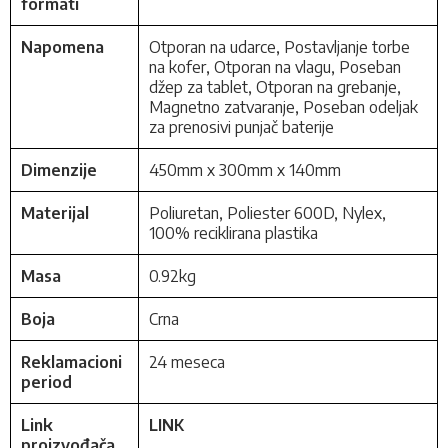
formati
Napomena
Otporan na udarce, Postavljanje torbe
na kofer, Otporan na vlagu, Poseban
džep za tablet, Otporan na grebanje,
Magnetno zatvaranje, Poseban odeljak
za prenosivi punjač baterije
Dimenzije
450mm x 300mm x 140mm
Materijal
Poliuretan, Poliester 600D, Nylex,
100% reciklirana plastika
Masa
0.92kg
Boja
Crna
Reklamacioni
24 meseca
period
Link
LINK
proizvođača