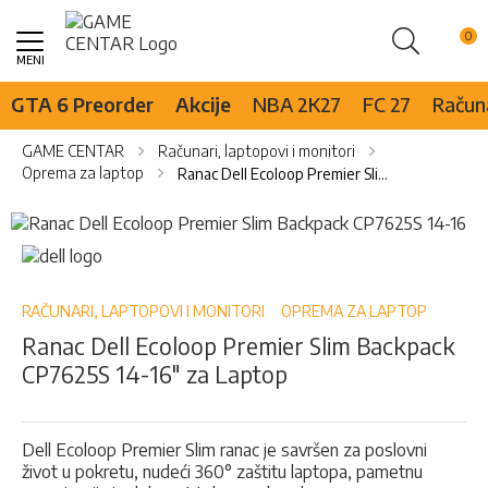
Pretraži
Skip
to
Content
GTA 6 Preorder
Akcije
NBA 2K27
FC 27
Računa
GAME CENTAR
Računari, laptopovi i monitori
Oprema za laptop
Ranac Dell Ecoloop Premier Slim Backpack CP7625S 14-16" za Laptop
Skip
to
Skip
the
to
end
the
of
beginning
RAČUNARI, LAPTOPOVI I MONITORI
OPREMA ZA LAPTOP
the
of
Ranac Dell Ecoloop Premier Slim Backpack
images
the
CP7625S 14-16" za Laptop
gallery
images
gallery
Dell Ecoloop Premier Slim ranac je savršen za poslovni
život u pokretu, nudeći 360° zaštitu laptopa, pametnu