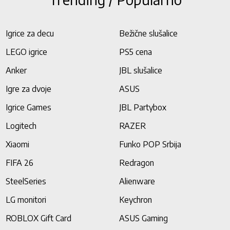
Igrice za decu
Bežične slušalice
LEGO igrice
PS5 cena
Anker
JBL slušalice
Igre za dvoje
ASUS
Igrice Games
JBL Partybox
Logitech
RAZER
Xiaomi
Funko POP Srbija
FIFA 26
Redragon
SteelSeries
Alienware
LG monitori
Keychron
ROBLOX Gift Card
ASUS Gaming