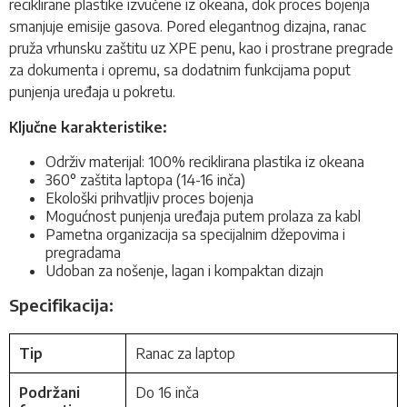
reciklirane plastike izvučene iz okeana, dok proces bojenja
smanjuje emisije gasova
.
Pored elegantnog dizajna, ranac
pruža vrhunsku zaštitu uz XPE penu, kao i prostrane pregrade
za dokumenta i opremu, sa dodatnim funkcijama poput
punjenja uređaja u pokretu.
Ključne karakteristike:
Održiv materijal: 100% reciklirana plastika iz okeana
360° zaštita laptopa (14-16 inča)
Ekološki prihvatljiv proces bojenja
Mogućnost punjenja uređaja putem prolaza za kabl
Pametna organizacija sa specijalnim džepovima i
pregradama
Udoban za nošenje, lagan i kompaktan dizajn
Specifikacija:
Tip
Ranac za laptop
Podržani
Do 16 inča