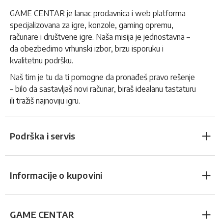
GAME CENTAR je lanac prodavnica i web platforma
specijalizovana za igre, konzole, gaming opremu,
računare i društvene igre. Naša misija je jednostavna –
da obezbedimo vrhunski izbor, brzu isporuku i
kvalitetnu podršku.
Naš tim je tu da ti pomogne da pronađeš pravo rešenje
– bilo da sastavljaš novi računar, biraš idealanu tastaturu
ili tražiš najnoviju igru.
Podrška i servis
Informacije o kupovini
GAME CENTAR