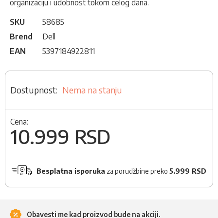
organizaciju i udobnost tokom celog dana.
SKU
58685
Brend
Dell
EAN
5397184922811
Nema na stanju
Cena:
10.999 RSD
Besplatna isporuka
za porudžbine preko
5.999 RSD
Obavesti me kad proizvod bude na akciji.