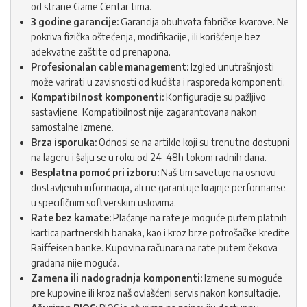
od strane Game Centar tima.
3 godine garancije:
Garancija obuhvata fabričke kvarove. Ne
pokriva fizička oštećenja, modifikacije, ili korišćenje bez
adekvatne zaštite od prenapona.
Profesionalan cable management:
Izgled unutrašnjosti
može varirati u zavisnosti od kućišta i rasporeda komponenti.
Kompatibilnost komponenti:
Konfiguracije su pažljivo
sastavljene. Kompatibilnost nije zagarantovana nakon
samostalne izmene.
Brza isporuka:
Odnosi se na artikle koji su trenutno dostupni
na lageru i šalju se u roku od 24–48h tokom radnih dana.
Besplatna pomoć pri izboru:
Naš tim savetuje na osnovu
dostavljenih informacija, ali ne garantuje krajnje performanse
u specifičnim softverskim uslovima.
Rate bez kamate:
Plaćanje na rate je moguće putem platnih
kartica partnerskih banaka, kao i kroz brze potrošačke kredite
Raiffeisen banke. Kupovina računara na rate putem čekova
građana nije moguća.
Zamena ili nadogradnja komponenti:
Izmene su moguće
pre kupovine ili kroz naš ovlašćeni servis nakon konsultacije.