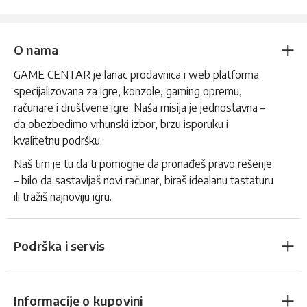
O nama
GAME CENTAR je lanac prodavnica i web platforma
specijalizovana za igre, konzole, gaming opremu,
računare i društvene igre. Naša misija je jednostavna –
da obezbedimo vrhunski izbor, brzu isporuku i
kvalitetnu podršku.
Naš tim je tu da ti pomogne da pronađeš pravo rešenje
– bilo da sastavljaš novi računar, biraš idealanu tastaturu
ili tražiš najnoviju igru.
Podrška i servis
Informacije o kupovini