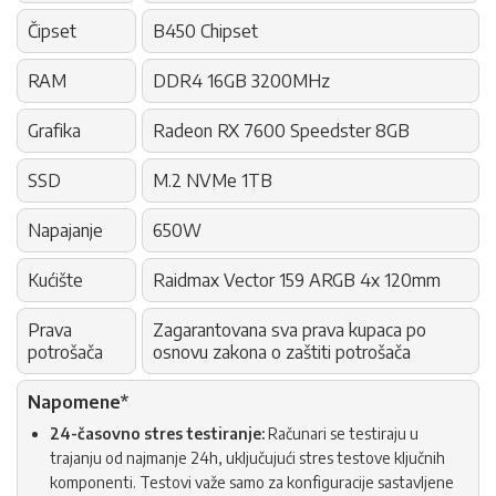
Čipset
B450 Chipset
RAM
DDR4 16GB 3200MHz
Grafika
Radeon RX 7600 Speedster 8GB
SSD
M.2 NVMe 1TB
Napajanje
650W
Kućište
Raidmax Vector 159 ARGB 4x 120mm
Prava
Zagarantovana sva prava kupaca po
potrošača
osnovu zakona o zaštiti potrošača
Napomene*
24-časovno stres testiranje:
Računari se testiraju u
trajanju od najmanje 24h, uključujući stres testove ključnih
komponenti. Testovi važe samo za konfiguracije sastavljene