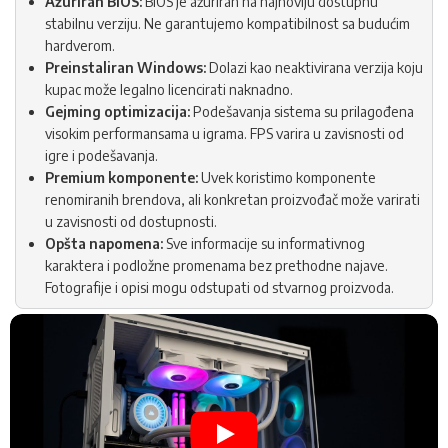
Ažuriran BIOS:
BIOS je ažuriran na najnoviju dostupnu
stabilnu verziju. Ne garantujemo kompatibilnost sa budućim
hardverom.
Preinstaliran Windows:
Dolazi kao neaktivirana verzija koju
kupac može legalno licencirati naknadno.
Gejming optimizacija:
Podešavanja sistema su prilagođena
visokim performansama u igrama. FPS varira u zavisnosti od
igre i podešavanja.
Premium komponente:
Uvek koristimo komponente
renomiranih brendova, ali konkretan proizvođač može varirati
u zavisnosti od dostupnosti.
Opšta napomena:
Sve informacije su informativnog
karaktera i podložne promenama bez prethodne najave.
Fotografije i opisi mogu odstupati od stvarnog proizvoda.