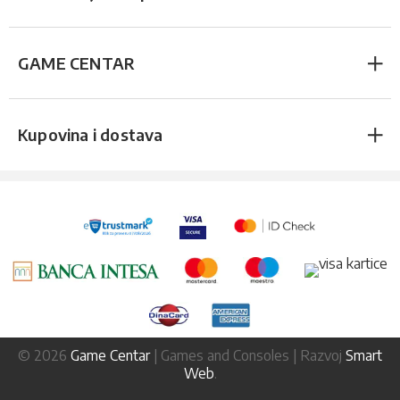
GAME CENTAR
Kupovina i dostava
© 2026
Game Centar
| Games and Consoles | Razvoj
Smart
Web
.