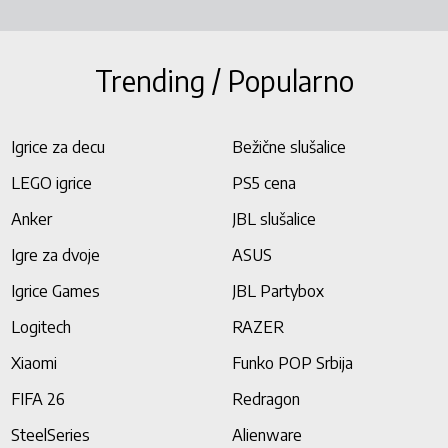
Trending / Popularno
Igrice za decu
Bežične slušalice
LEGO igrice
PS5 cena
Anker
JBL slušalice
Igre za dvoje
ASUS
Igrice Games
JBL Partybox
Logitech
RAZER
Xiaomi
Funko POP Srbija
FIFA 26
Redragon
SteelSeries
Alienware