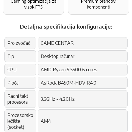
Gejming optimizacija za
Premium brendovi
visok FPS
komponenti
Detaljna specifikacija konfiguracije:
Proizvođač
GAME CENTAR
Tip
Desktop računar
CPU
AMD Ryzen 5 5500 6 cores
Ploča
AsRock B450M-HDV R4.0
Radni takt
3.6GHz - 4.2GHz
procesora
Procesorsko
ležište
AM4
(socket)