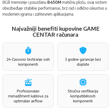
8GB memorije i pouzdanu
B450M
matičnu ploču, ovaj sistem
obezbeđuje stabilne performanse, brz rad i odlično iskustvo u
modernim igrama i zahtevnim aplikacijama.
Najvažniji benefiti kupovine GAME
CENTAR računara
24-časovno testiranje svih
3 godine garancije bez
komponenti
doplate
Profesionalan
Stručna verifikacija
menadžment kablova za
kompatibilnosti
optimalan airflow
komponenti