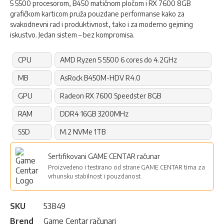
5 5500 procesorom, B450 matičnom pločom i RX 7600 8GB
grafičkom karticom pruža pouzdane performanse kako za
svakodnevni rad i produktivnost, tako i za moderno gejming
iskustvo. Jedan sistem – bez kompromisa.
CPU
AMD Ryzen 5 5500 6 cores do 4.2GHz
MB
AsRock B450M-HDV R4.0
GPU
Radeon RX 7600 Speedster 8GB
RAM
DDR4 16GB 3200MHz
SSD
M.2 NVMe 1TB
Sertifikovani GAME CENTAR računar
Proizvedeno i testirano od strane GAME CENTAR tima za
vrhunsku stabilnost i pouzdanost.
SKU
53849
Brend
Game Centar računari