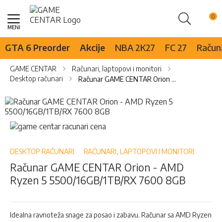
Pretraži
Skip
to
Content
GTA 6 Preorder
Akcije
NBA 2K27
FC 27
Računa
GAME CENTAR
Računari, laptopovi i monitori
Desktop računari
Računar GAME CENTAR Orion - AMD Ryzen 5 5500/16GB/1TB/RX 7600 8GB
Skip
to
the
Skip
end
to
of
the
the
beginning
DESKTOP RAČUNARI
RAČUNARI, LAPTOPOVI I MONITORI
images
of
Računar GAME CENTAR Orion - AMD
gallery
the
Ryzen 5 5500/16GB/1TB/RX 7600 8GB
images
gallery
Idealna ravnoteža snage za posao i zabavu. Računar sa AMD Ryzen