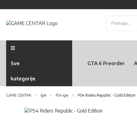
Sve
GTA 6 Preorder
A
kategorije
GAME CENTAR
Igre
PS4 igre
PS4 Riders Republic - Gold Edition
Skip
to
Skip
the
to
end
the
of
beginning