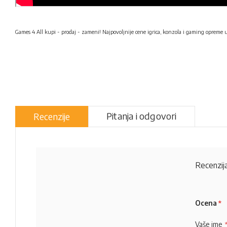
Games 4 All kupi - prodaj - zameni! Najpovoljnije cene igrica, konzola i gaming opreme 
Pitanja i odgovori
Recenzije
Recenzija
Ocena
Vaše ime