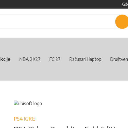
Gde
P
kcije
NBA 2K27
FC 27
Računari i laptop
Društven
PS4 IGRE