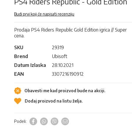
PS4 Riders Republic - Gold Edition
Budi prvi koji će napisati recenziju
Prodaja PS4 Riders Republic Gold Edition igrica // Super
cena.
SKU
29319
Brend
Ubisoft
Datum Izlaska
28.10.2021
EAN
3307216190912
Obavesti me kad proizvod bude na akciji.
Dodaj proizvod na listu želja.
Podeli: