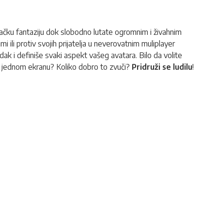
začku fantaziju dok slobodno lutate ogromnim i živahnim
 ili protiv svojih prijatelja u neverovatnim muliplayer
k i definiše svaki aspekt vašeg avatara. Bilo da volite
na jednom ekranu? Koliko dobro to zvuči?
Pridruži se ludilu
!