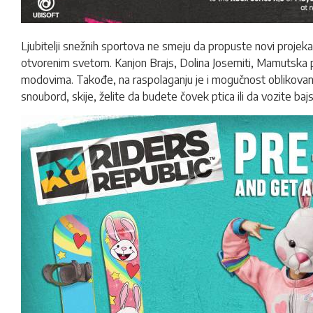
Ljubitelji snežnih sportova ne smeju da propuste novi projek
otvorenim svetom. Kanjon Brajs, Dolina Josemiti, Mamutska plan
modovima. Takođe, na raspolaganju je i mogučnost oblikovanja
snoubord, skije, želite da budete čovek ptica ili da vozite b