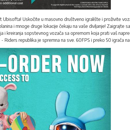
at Ubisofta! Uskočite u masovno društveno igralište i proživite vo
ina i mnoge druge lokacije čekaju na vaše divljanje! Zaigrajte sami
 i kreiranja sopstevnog vozača sa opremom koja prati vaš napreda
ajs - Riders republika je spremna na sve. 60FPS i preko 50 igrača 