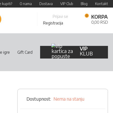
 kupiti?
O nama
Dostava
VIP Club
Blog
Kontakt
Skip
KORPA
Prijavi se
retraži
to
0,00 RSD
Registracija
Content
VIP
e igre
Gift Card
KLUB
Nema na stanju