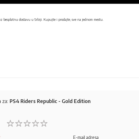
uz besplatnu dostavu u Srbiji. Kupujte i prodajte, sve na jednom mestu.
 za:
PS4 Riders Republic - Gold Edition
1
2
3
4
5
star
stars
stars
stars
stars
E-mail adresa