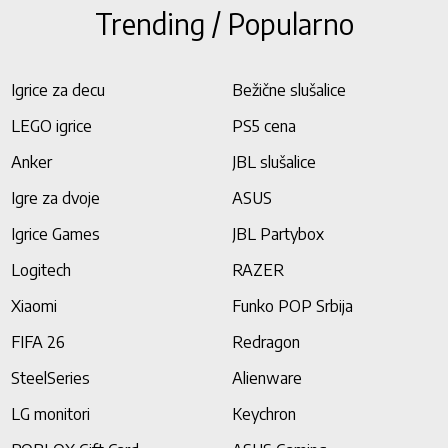
Trending / Popularno
Igrice za decu
Bežične slušalice
LEGO igrice
PS5 cena
Anker
JBL slušalice
Igre za dvoje
ASUS
Igrice Games
JBL Partybox
Logitech
RAZER
Xiaomi
Funko POP Srbija
FIFA 26
Redragon
SteelSeries
Alienware
LG monitori
Keychron