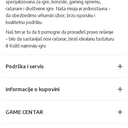
specijalizovana za igre, konzole, gaming opremu,
računare i društvene igre. Naša misija je jednostavna –
da obezbedimo vrhunski izbor, brzu isporuku i
kvalitetnu podršku.
Naš tim je tu da ti pomogne da pronađeš pravo rešenje
– bilo da sastavljaš novi računar, biraš idealanu tastaturu
ili tražiš najnoviju igru.
Podrška i servis
Informacije o kupovini
GAME CENTAR