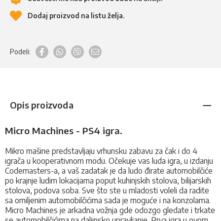
Dodaj proizvod na listu želja.
Podeli:
Opis proizvoda
Micro Machines - PS4 igra.
Mikro mašine predstavljaju vrhunsku zabavu za čak i do 4
igrača u kooperativnom modu. Očekuje vas luda igra, u izdanju
Codemasters-a, a vaš zadatak je da ludo đirate automobilčiće
po krajnje ludim lokacijama poput kuhinjskih stolova, bilijarskih
stolova, podova soba. Sve što ste u mladosti voleli da radite
sa omiljenim automobilčićima sada je moguće i na konzolama.
Micro Machines je arkadna vožnja gde odozgo gledate i trkate
se automobilčićima na daljinsko upravljanje. Prva igra u ovom