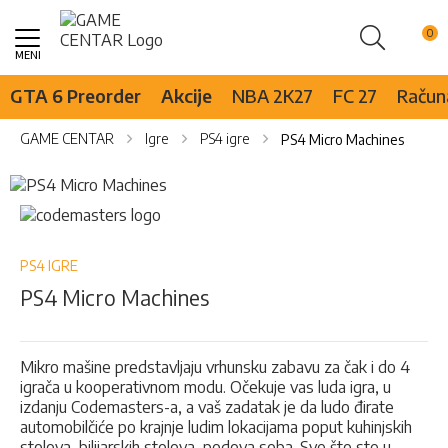
Pretraži
Skip
to
Content
GTA 6 Preorder
Akcije
NBA 2K27
FC 27
Računa
GAME CENTAR
Igre
PS4 igre
PS4 Micro Machines
Skip
to
Skip
the
to
end
the
of
beginning
PS4 IGRE
the
of
PS4 Micro Machines
images
the
gallery
images
gallery
Mikro mašine predstavljaju vrhunsku zabavu za čak i do 4
igrača u kooperativnom modu. Očekuje vas luda igra, u
izdanju Codemasters-a, a vaš zadatak je da ludo đirate
automobilčiće po krajnje ludim lokacijama poput kuhinjskih
stolova, bilijarskih stolova, podova soba. Sve što ste u