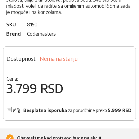
mladosti voleli da radite sa omiljenim automobilčićima sada
je moguće i na konzolama.
SKU
8150
Brend
Codemasters
Nema na stanju
Cena:
3.799 RSD
Besplatna isporuka
za porudžbine preko
5.999 RSD
Obavesti me kad proizvod bude na akciji.