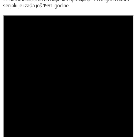
serijalu je izašla još 1991. godine.