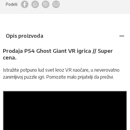
Podeli:
Opis proizvoda
Prodaja PS4 Ghost Giant VR igrica // Super
cena.
Istražite potpuno lud svet kroz
VR naočare
, u neverovatno
zanimljivoj puzzle igri. Pomozite malo prijatelji da preživi.