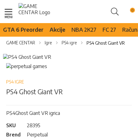
Pretraži
Skip
to
Content
GTA 6 Preorder
Akcije
NBA 2K27
FC 27
Računa
GAME CENTAR
Igre
PS4 igre
PS4 Ghost Giant VR
Skip
to
Skip
the
to
end
the
of
beginning
PS4 IGRE
the
of
PS4 Ghost Giant VR
images
the
gallery
images
gallery
PS4Ghost Giant VR igrica
SKU
28395
Brend
Perpetual