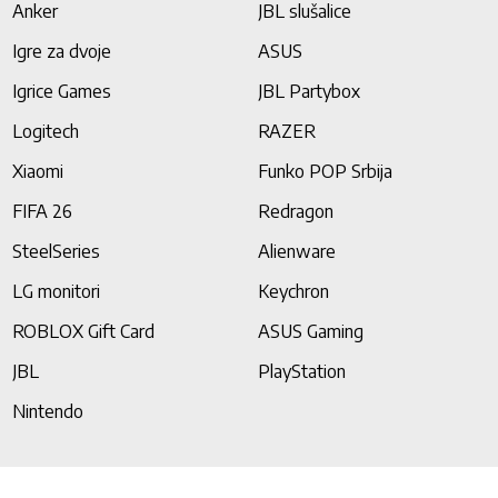
Anker
JBL slušalice
Igre za dvoje
ASUS
Igrice Games
JBL Partybox
Logitech
RAZER
Xiaomi
Funko POP Srbija
FIFA 26
Redragon
SteelSeries
Alienware
LG monitori
Keychron
ROBLOX Gift Card
ASUS Gaming
JBL
PlayStation
Nintendo