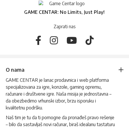
GAME CENTAR: No Limits, Just Play!
Zaprati nas
O nama
GAME CENTAR je lanac prodavnica i web platforma
specijalizovana za igre, konzole, gaming opremu,
računare i društvene igre. Naša misija je jednostavna –
da obezbedimo vrhunski izbor, brzu isporuku i
kvalitetnu podršku.
Naš tim je tu da ti pomogne da pronađeš pravo rešenje
– bilo da sastavljaš novi računar, biraš idealanu tastaturu