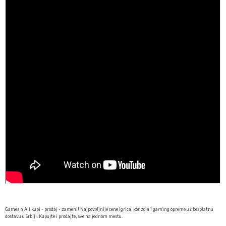
Games 4 All kupi - prodaj - zameni! Najpovoljnije cene igrica, konzola i gaming opreme uz besplatnu
.
dostavu u Srbiji. Kupujte i prodajte, sve na jednom mestu