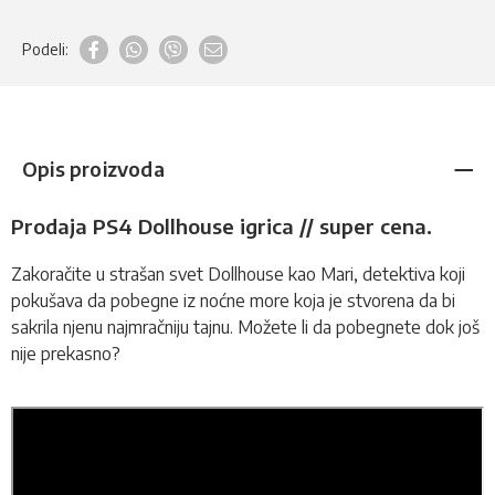
Podeli:
Opis proizvoda
Prodaja PS4 Dollhouse igrica // super cena.
Zakoračite u strašan svet Dollhouse kao Mari, detektiva koji
pokušava da pobegne iz noćne more koja je stvorena da bi
sakrila njenu najmračniju tajnu. Možete li da pobegnete dok još
nije prekasno?