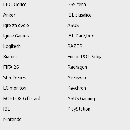
LEGO igrice
PS5 cena
Anker
JBL slušalice
Igre za dvoje
ASUS
Igrice Games
JBL Partybox
Logitech
RAZER
Xiaomi
Funko POP Srbija
FIFA 26
Redragon
SteelSeries
Alienware
LG monitori
Keychron
ROBLOX Gift Card
ASUS Gaming
JBL
PlayStation
Nintendo