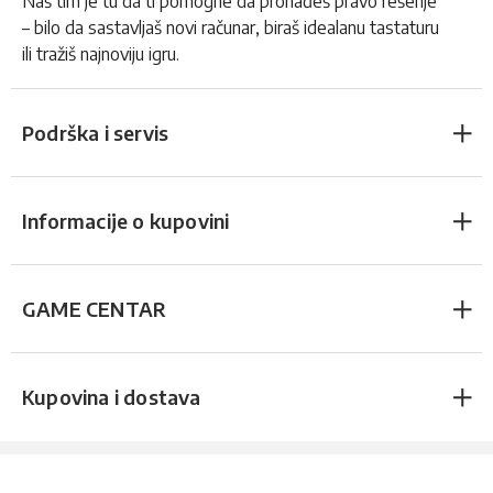
Naš tim je tu da ti pomogne da pronađeš pravo rešenje
– bilo da sastavljaš novi računar, biraš idealanu tastaturu
ili tražiš najnoviju igru.
Podrška i servis
Informacije o kupovini
GAME CENTAR
Kupovina i dostava