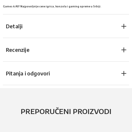
Games 4 All! Najpovoljnije cene igrica, konzola i gaming opreme u Srbiji.
Detalji
Recenzije
Pitanja i odgovori
PREPORUČENI PROIZVODI