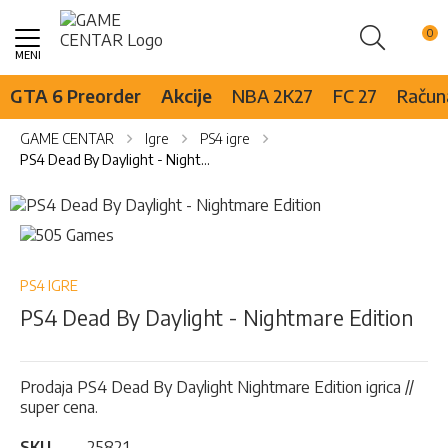
Pretraži
Skip
to
Content
GTA 6 Preorder
Akcije
NBA 2K27
FC 27
Računa
GAME CENTAR
Igre
PS4 igre
PS4 Dead By Daylight - Nightmare Edition
Skip
to
Skip
the
to
end
the
of
beginning
PS4 IGRE
the
of
PS4 Dead By Daylight - Nightmare Edition
images
the
gallery
images
gallery
Prodaja PS4 Dead By Daylight Nightmare Edition igrica //
super cena.
SKU
25821