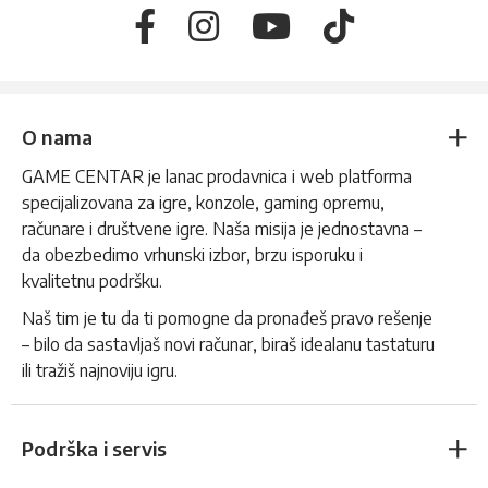
O nama
GAME CENTAR je lanac prodavnica i web platforma
specijalizovana za igre, konzole, gaming opremu,
računare i društvene igre. Naša misija je jednostavna –
da obezbedimo vrhunski izbor, brzu isporuku i
kvalitetnu podršku.
Naš tim je tu da ti pomogne da pronađeš pravo rešenje
– bilo da sastavljaš novi računar, biraš idealanu tastaturu
ili tražiš najnoviju igru.
Podrška i servis