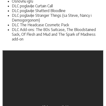
Osnovnu igru
DLC poglavlje
Curtain Call
DLC poglavlje Shatterd Bloodline
DLC poglavlje Stranger Things (sa Steve, Nancy i
Demogorgonom)
DLC The Headcase Cosmetic Pack
DLC Add-ons:
The 80s Suitcase, The Bloodstained
Sack, Of Flesh and Mud and The Spark of Madness
add-on