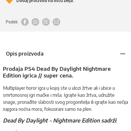
Dodaj proizvod na listu želja.
Podeli:
Opis proizvoda
Prodaja PS4 Dead By Daylight Nightmare
Edition igrica // super cena.
Multiplayer horor igra u kojoj ste u ulozi žrtve ali i ubice u
smrtonosnoj igri mačke i miša. Igrajte kao žrtva, udružite
snage, pronađite slabosti svog progonitelja ili igrajte kao nečija
najgora noćna mora, fokusirani samo na plen.
Dead By Daylight - Nightmare Edition sadrži
: