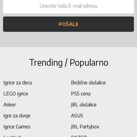
POŠALJI
Trending / Popularno
Igrice za decu
Bežične slušalice
LEGO igrice
PS5 cena
Anker
JBL slušalice
Igre za dvoje
ASUS
Igrice Games
JBL Partybox