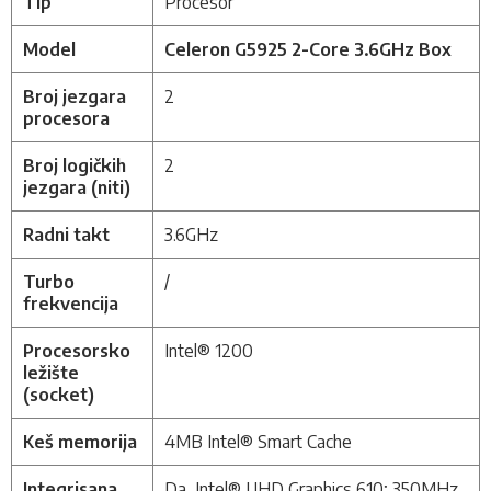
Tip
Procesor
Model
Celeron G5925 2-Core 3.6GHz Box
Broj jezgara
2
procesora
Broj logičkih
2
jezgara (niti)
Radni takt
3.6GHz
Turbo
/
frekvencija
Procesorsko
Intel®
1200
ležište
(socket)
Keš memorija
4MB Intel® Smart Cache
Integrisana
Da,
Intel® UHD Graphics 610;
350MHz