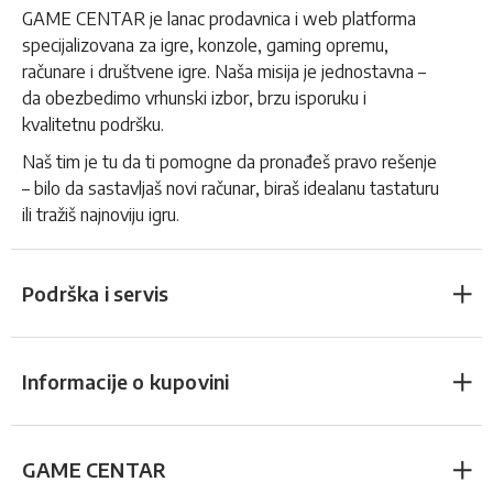
GAME CENTAR je lanac prodavnica i web platforma
specijalizovana za igre, konzole, gaming opremu,
računare i društvene igre. Naša misija je jednostavna –
da obezbedimo vrhunski izbor, brzu isporuku i
kvalitetnu podršku.
Naš tim je tu da ti pomogne da pronađeš pravo rešenje
– bilo da sastavljaš novi računar, biraš idealanu tastaturu
ili tražiš najnoviju igru.
Podrška i servis
Informacije o kupovini
GAME CENTAR