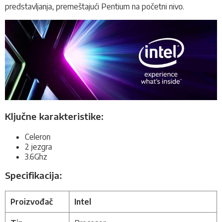
predstavljanja, premeštajući Pentium na početni nivo.
Ključne karakteristike:
Celeron
2 jezgra
3.6Ghz
Specifikacija:
Proizvođač
Intel