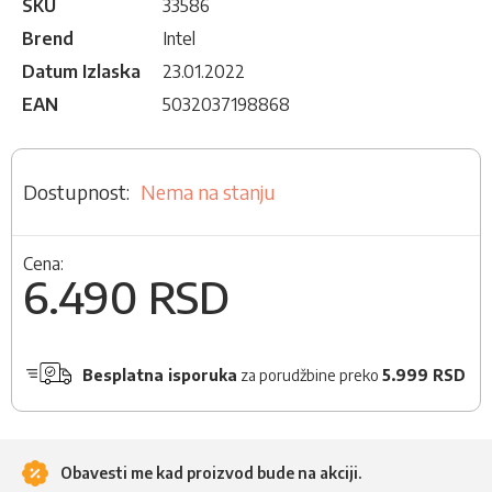
SKU
33586
Brend
Intel
Datum Izlaska
23.01.2022
EAN
5032037198868
Nema na stanju
Cena:
6.490 RSD
Besplatna isporuka
za porudžbine preko
5.999 RSD
Obavesti me kad proizvod bude na akciji.