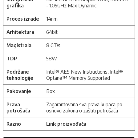
grafika
- 1.05GHz Max Dynamic
Proces izrade
14nm
Arhitektura
64bit
Magistrala
8 GT/s
TDP
58W
Podržane
Intel® AES New Instructions, Intel®
tehnologije
Optane™ Memory Supported
Pakovanje
Box
Prava
Zagarantovana sva prava kupaca po
potrošača
osnovu zakona o zaštiti potrošača
Razno
Link proizvođača