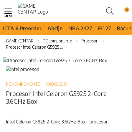
Pretraži
Skip
to
Content
GTA 6 Preorder
Akcije
NBA 2K27
FC 27
Računa
GAME CENTAR
PC komponente
Procesori
Procesor Intel Celeron G5925 2-Core 3.6GHz Box
Skip
to
Skip
the
to
end
the
of
beginning
PC KOMPONENTE
PROCESORI
the
of
Procesor Intel Celeron G5925 2-Core
images
the
3.6GHz Box
gallery
images
gallery
Intel Celeron G5925 2-Core 3.6GHz Box - procesor