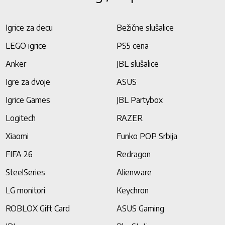
Igrice za decu
Bežične slušalice
LEGO igrice
PS5 cena
Anker
JBL slušalice
Igre za dvoje
ASUS
Igrice Games
JBL Partybox
Logitech
RAZER
Xiaomi
Funko POP Srbija
FIFA 26
Redragon
SteelSeries
Alienware
LG monitori
Keychron
ROBLOX Gift Card
ASUS Gaming