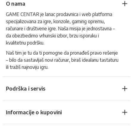
O nama
GAME CENTAR je lanac prodavnica i web platforma
specijalizovana za igre, konzole, gaming opremu,
računare i društvene igre. Naša misija je jednostavna –
da obezbedimo vrhunski izbor, brzu isporuku i
kvalitetnu podršku.
Naš tim je tu da ti pomogne da pronađeš pravo rešenje
– bilo da sastavljaš novi računar, biraš idealanu tastaturu
ili tražiš najnoviju igru.
Podrška i servis
Informacije o kupovini