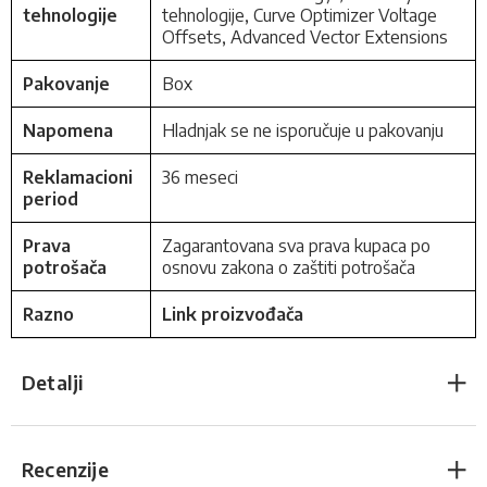
tehnologije
tehnologije, Curve Optimizer Voltage
Offsets, Advanced Vector Extensions
Pakovanje
Box
Napomena
Hladnjak se ne isporučuje u pakovanju
Reklamacioni
36 meseci
period
Prava
Zagarantovana sva prava kupaca po
potrošača
osnovu zakona o zaštiti potrošača
Razno
Link proizvođača
Detalji
Recenzije