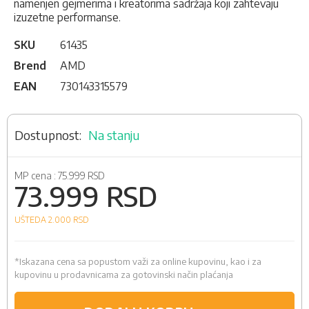
namenjen gejmerima i kreatorima sadržaja koji zahtevaju
izuzetne performanse.
SKU
61435
Brend
AMD
EAN
730143315579
Na stanju
MP cena :
75.999 RSD
73.999 RSD
UŠTEDA 2.000
RSD
*Iskazana cena sa popustom važi za online kupovinu, kao i za
kupovinu u prodavnicama za gotovinski način plaćanja