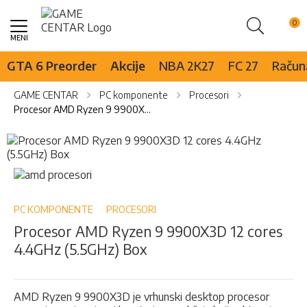
Pretraži
Skip
to
Content
GTA 6 Preorder
Akcije
NBA 2K27
FC 27
Računa
GAME CENTAR
PC komponente
Procesori
Procesor AMD Ryzen 9 9900X3D 12 cores 4.4GHz (5.5GHz) Box
Skip
to
the
Skip
end
to
of
the
the
beginning
PC KOMPONENTE
PROCESORI
images
of
Procesor AMD Ryzen 9 9900X3D 12 cores
gallery
the
4.4GHz (5.5GHz) Box
images
gallery
AMD Ryzen 9 9900X3D je vrhunski desktop procesor