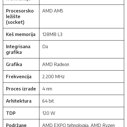
Procesorsko
AMD AM5
ležište
(socket)
Keš memorija
128MB L3
Integrisana
Da
grafika
Grafika
AMD Radeon
Frekvencija
2.200 MHz
Proces izrade
4 nm
Arhitektura
64 bit
TDP
120 W
Podržane
AMD EXPO tehnologija, AMD Ryzen