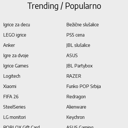
Trending / Popularno
Igrice za decu
Bežične slušalice
LEGO igrice
PS5 cena
Anker
JBL slušalice
Igre za dvoje
ASUS
Igrice Games
JBL Partybox
Logitech
RAZER
Xiaomi
Funko POP Srbija
FIFA 26
Redragon
SteelSeries
Alienware
LG monitori
Keychron
ROBLOX Gift Card
ASUS Gaming