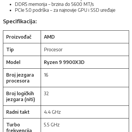
DDR5 memorija – brzina do 5600 MT/s
PCIe 5.0 podrška – za najnovije GPU i SSD uređaje
Specifikacija:
Proizvođač
AMD
Tip
Procesor
Model
Ryzen 9 9900X3D
Broj jezgara
16
procesora
Broj logičkih
32
jezgara (niti)
Radni takt
4.4 GHz
Turbo
5.5 GHz
frekvencija