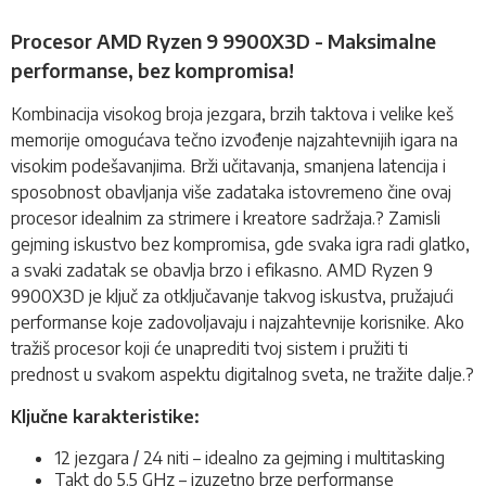
Procesor AMD Ryzen 9 9900X3D - Maksimalne
performanse, bez kompromisa!
Kombinacija visokog broja jezgara, brzih taktova i velike keš
memorije omogućava tečno izvođenje najzahtevnijih igara na
visokim podešavanjima. Brži učitavanja, smanjena latencija i
sposobnost obavljanja više zadataka istovremeno čine ovaj
procesor
idealnim za strimere i kreatore sadržaja.? Zamisli
gejming iskustvo bez kompromisa, gde svaka igra radi glatko,
a svaki zadatak se obavlja brzo i efikasno. AMD Ryzen 9
9900X3D je ključ za otključavanje takvog iskustva, pružajući
performanse koje zadovoljavaju i najzahtevnije korisnike. Ako
tražiš procesor koji će unaprediti tvoj sistem i pružiti ti
prednost u svakom aspektu digitalnog sveta, ne tražite dalje.?
Ključne karakteristike:
12 jezgara / 24 niti – idealno za gejming i multitasking
Takt do 5.5 GHz – izuzetno brze performanse