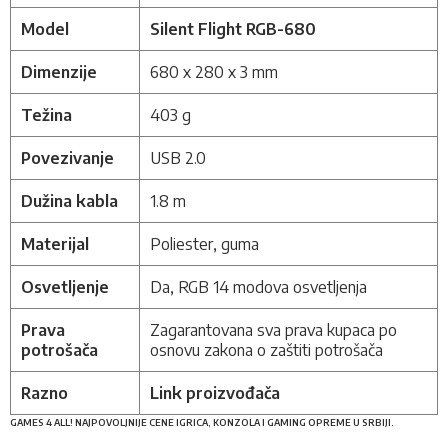
Model
Silent Flight RGB-680
Dimenzije
680 x 280 x 3 mm
Težina
403 g
Povezivanje
USB 2.0
Dužina kabla
1.8 m
Materijal
Poliester, guma
Osvetljenje
Da, RGB 14 modova osvetljenja
Prava
Zagarantovana sva prava kupaca po
potrošača
osnovu zakona o zaštiti potrošača
Razno
Link proizvođača
GAMES 4 ALL! NAJPOVOLJNIJE CENE IGRICA, KONZOLA I GAMING OPREME U SRBIJI.