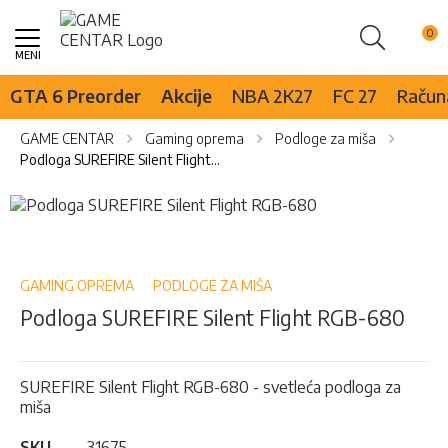
Pretraži
Skip
to
Content
GTA 6 Preorder
Akcije
NBA 2K27
FC 27
Računa
GAME CENTAR
Gaming oprema
Podloge za miša
Podloga SUREFIRE Silent Flight RGB-680
Skip
to
Skip
the
to
end
the
of
beginning
GAMING OPREMA
PODLOGE ZA MIŠA
the
of
Podloga SUREFIRE Silent Flight RGB-680
images
the
gallery
images
gallery
SUREFIRE Silent Flight RGB-680 - svetleća podloga za
miša
SKU
31675