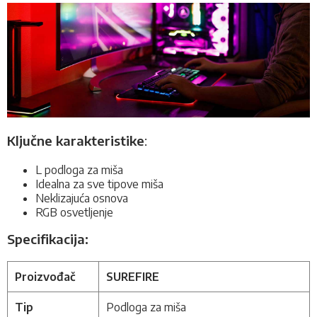
Ključne karakteristike
:
L podloga za miša
Idealna za sve tipove miša
Neklizajuća osnova
RGB osvetljenje
Specifikacija:
Proizvođač
SUREFIRE
Tip
Podloga za miša