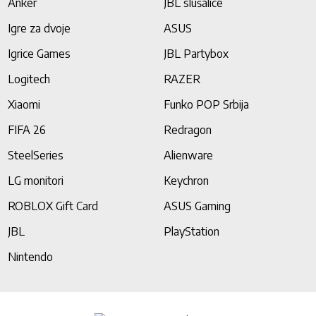
Anker
JBL slušalice
Igre za dvoje
ASUS
Igrice Games
JBL Partybox
Logitech
RAZER
Xiaomi
Funko POP Srbija
FIFA 26
Redragon
SteelSeries
Alienware
LG monitori
Keychron
ROBLOX Gift Card
ASUS Gaming
JBL
PlayStation
Nintendo