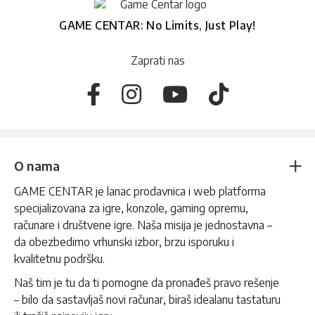
GAME CENTAR: No Limits, Just Play!
Zaprati nas
O nama
GAME CENTAR je lanac prodavnica i web platforma
specijalizovana za igre, konzole, gaming opremu,
računare i društvene igre. Naša misija je jednostavna –
da obezbedimo vrhunski izbor, brzu isporuku i
kvalitetnu podršku.
Naš tim je tu da ti pomogne da pronađeš pravo rešenje
– bilo da sastavljaš novi računar, biraš idealanu tastaturu