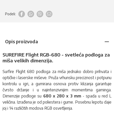
Podeli:
Opis proizvoda
SUREFIRE Flight RGB-680 - svetleća podloga za
miša velikih dimenzija.
Surfire Flight 680
podloga za miša
jednako dobro prihvata i
optičke i laserske miševe. Pruža vrhunsku preciznost i potpunu
kontrolu u igri, a gumirana osnova protiv klizanja garantuje
čvrsto držanje i u najintenzivnijim momentima gaminga.
Dimenzije podloge su
680 x 280 x 3 mm
- spada u red L
veličina. Izrađena je od poliestera i gume. Posebnu lepotu daje
joj i 14 različitih modova RGB osvetljenja.