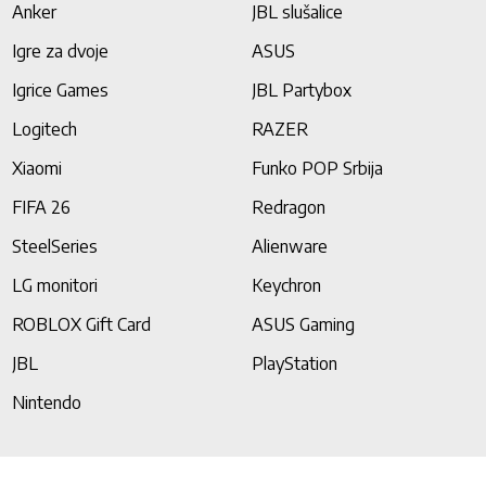
Anker
JBL slušalice
Igre za dvoje
ASUS
Igrice Games
JBL Partybox
Logitech
RAZER
Xiaomi
Funko POP Srbija
FIFA 26
Redragon
SteelSeries
Alienware
LG monitori
Keychron
ROBLOX Gift Card
ASUS Gaming
JBL
PlayStation
Nintendo