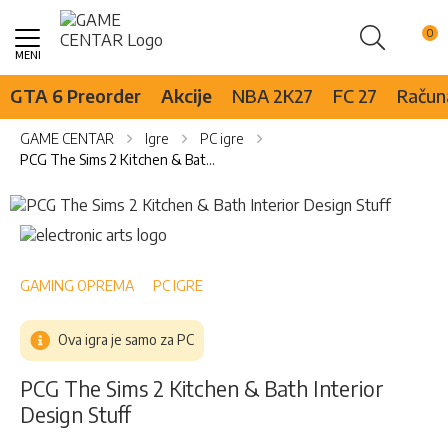
Pretraži
Skip
to
Content
GTA 6 Preorder
Akcije
NBA 2K27
FC 27
Računa
GAME CENTAR
Igre
PC igre
PCG The Sims 2 Kitchen & Bath Interior Design Stuff
Skip
to
Skip
the
to
end
the
of
beginning
GAMING OPREMA
PC IGRE
the
of
images
the
Ova igra je samo za PC
gallery
images
gallery
PCG The Sims 2 Kitchen & Bath Interior
Design Stuff