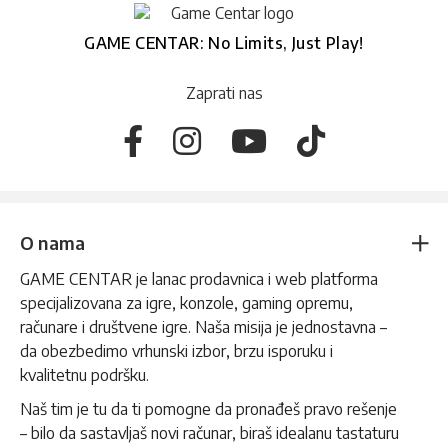
GAME CENTAR: No Limits, Just Play!
Zaprati nas
O nama
GAME CENTAR je lanac prodavnica i web platforma
specijalizovana za igre, konzole, gaming opremu,
računare i društvene igre. Naša misija je jednostavna –
da obezbedimo vrhunski izbor, brzu isporuku i
kvalitetnu podršku.
Naš tim je tu da ti pomogne da pronađeš pravo rešenje
– bilo da sastavljaš novi računar, biraš idealanu tastaturu